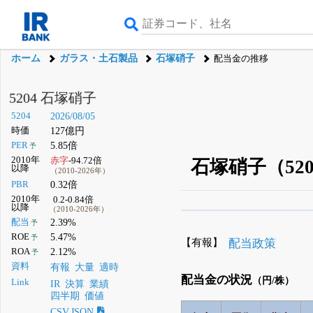
ホーム
ガラス・土石製品
石塚硝子
配当金の推移
5204 石塚硝子
5204
2026/08/05
時価
127億円
PER
5.85倍
予
2010年
赤字
-94.72倍
石塚硝子（52
以降
（2010-2026年）
PBR
0.32倍
2010年
0.2-0.84倍
以降
（2010-2026年）
β版IRBANKでは、
8月
配当
2.39%
予
ROE
5.47%
予
無料
【有報】
配当政策
ROA
2.12%
予
登録すると永久30%
資料
有報
大量
適時
配当金の状況
（円/株）
Link
IR
決算
業績
四半期
価値
CSV,JSON