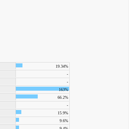
19.34%
-
-
163%
66.2%
-
15.9%
9.6%
9.4%