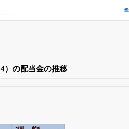
業
04）の配当金の推移
配当・優待の推移
がさらに詳しく見られる
24日まで完全無料
でβ版をはじめる
OFFと米株版の先行利用も付きます
分割
配当