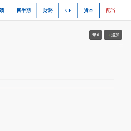
績
四半期
財務
CF
資本
配当
0
追加