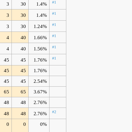
#1
3
30
1.4%
#1
3
30
1.4%
#1
3
30
1.24%
#1
4
40
1.66%
#1
4
40
1.56%
#1
45
45
1.76%
45
45
1.76%
45
45
2.54%
65
65
3.67%
48
48
2.76%
#2
48
48
2.76%
0
0
0%