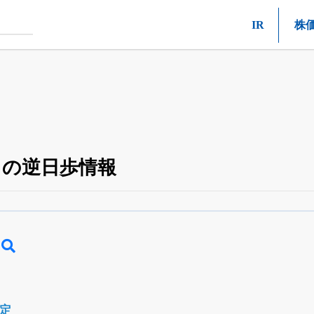
IR
株
54）の逆日歩情報
空売り・信用需給
がさらに詳しく見られる
24日まで完全無料
でβ版をはじめる
OFFと米株版の先行利用も付きます
確定