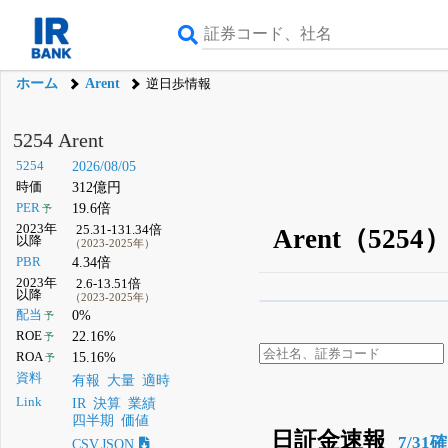
ホーム
Arent
逆日歩情報
5254 Arent
5254
2026/08/05
時価
312億円
PER
19.6倍
予
2023年
25.31-131.34倍
Arent（52
以降
（2023-2025年）
PBR
4.34倍
2023年
2.6-13.51倍
以降
（2023-2025年）
β版IRBANKでは、
8月
配当
0%
予
ROE
22.16%
予
無料
ROA
15.16%
予
登録すると永久30%
資料
有報
大量
適時
Link
IR
決算
業績
四半期
価値
日証金速報
7/31
CSV,JSON