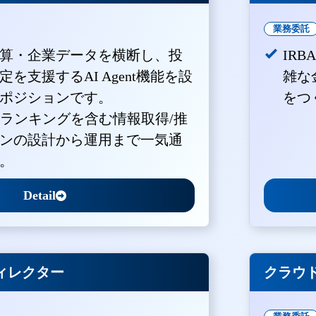
業務委託
算・企業データを横断し、投
IR
を支援するAI Agent機能を設
雑な
ポジションです。
をつ
・ランキングを含む情報取得/推
ンの設計から運用まで一気通
。
Detail
ィレクター
クラウド