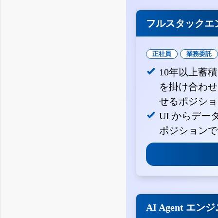
フルスタックエ
正社員
業務委託
10年以上蓄
を掛け合わせ
せるポジショ
UI からデ
ポジションで
AI Agent エン