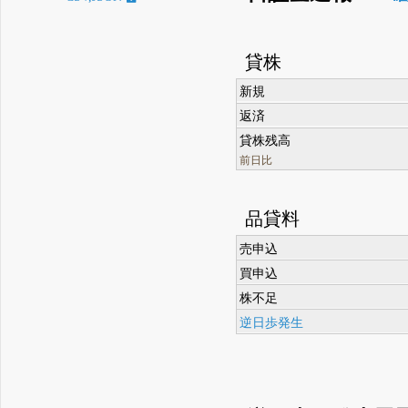
貸株
新規
返済
貸株残高
前日比
品貸料
売申込
買申込
株不足
逆日歩発生