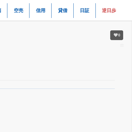
価
空売
信用
貸借
日証
逆日歩
0