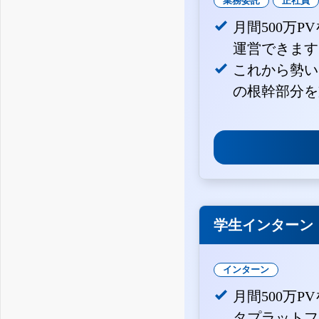
業務委託
正社員
月間500万
運営できます
これから勢い
の根幹部分を
学生インターン
インターン
月間500万P
タプラットフ