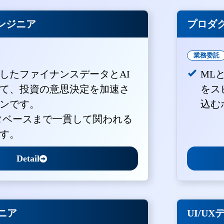
ンジニア
プロダ
業務委託
積したファイナンスデータとAI
ML
て、投資の意思決定を加速さ
をス
ンです。
込む
ータベースまで一貫して関われる
す。
Detail
ジニア
UI/U