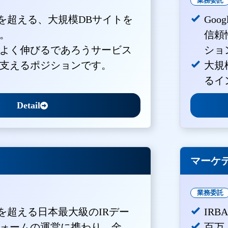
業務委託
PVを超える、大規模DBサイトを
Goo
。
信頼
よく伸びるであろうサービス
ショ
支えるポジションです。
大規
るイ
Detail
マーケ
業務委託
Vを超える日本最大級のIRデー
IR
ォームの運営に携わり、金
百万