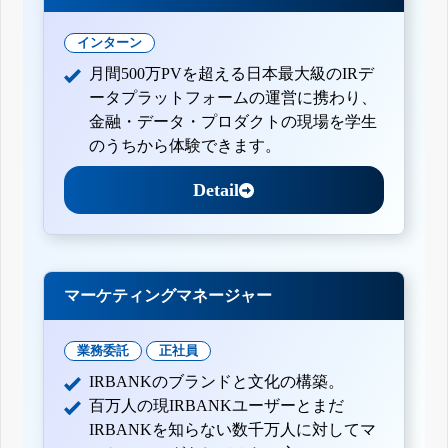
インターン
月間500万PVを超える日本最大級のIRデ
ータプラットフォームの運営に携わり、
金融・データ・プロダクトの現場を学生
のうちから体験できます。
Detail
マーケティングマネージャー
業務委託
正社員
IRBANKのブランドと文化の構築。
百万人の現IRBANKユーザーとまだ
IRBANKを知らない数千万人に対してマ