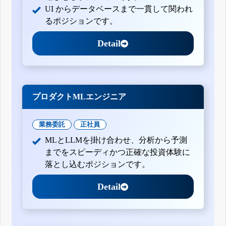
UI からデータベースまで一貫して関われ
るポジションです。
Detail
プロダクトMLエンジニア
業務委託
正社員
MLとLLMを掛け合わせ、分析から予測
までをスピーディかつ正確な投資体験に
落とし込むポジションです。
Detail