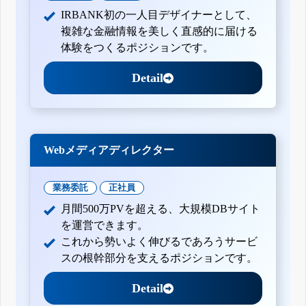
IRBANK初の一人目デザイナーとして、
複雑な金融情報を美しく直感的に届ける
体験をつくるポジションです。
Detail
Webメディアディレクター
業務委託
正社員
月間500万PVを超える、大規模DBサイト
を運営できます。
これから勢いよく伸びるであろうサービ
スの根幹部分を支えるポジションです。
Detail