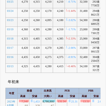
03/25
4,270
4,315
4,210
4,210
-0.71%
32,500
292億
-
7758万
03/24
4,250
4,250
4,170
4,240
+1.44%
31,400
294億
-
8621万
03/23
4,250
4,260
4,095
4,180
-3.02%
54,300
290億
-
6895万
03/19
4,360
4,395
4,280
4,310
-1.71%
23,000
299億
+
7301万
03/18
4,315
4,405
4,315
4,385
+2.33%
25,900
304億
+
9458万
03/17
4,420
4,420
4,270
4,285
-2.06%
33,800
297億
+
9915万
03/16
4,435
4,450
4,275
4,375
-0.91%
32,400
304億
+
2504万
03/13
4,325
4,435
4,280
4,415
+0.46%
34,100
307億
321万
年初来
株価
出来高
PER
PBR
年度
高値
安値
大商い
高値
安値
高値
安値
2023年
7,540
1,453
8,786,800
131.34
25.31
13.51
2.6
6月期
6/6
3/28
4/7