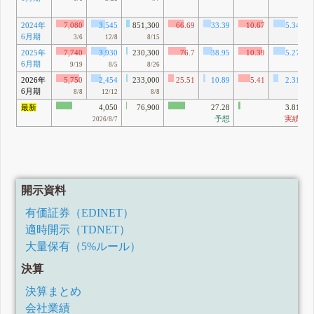
2024年
7,080
3,545
851,300
66.69
33.39
10.67
5.34
6月期
3/6
12/8
8/15
2025年
7,740
3,930
230,300
76.7
38.95
10.39
5.27
6月期
9/19
8/5
8/26
2026年
5,750
2,454
233,000
25.51
10.89
5.41
2.31
6月期
8/8
12/12
8/8
最新
4,050
76,900
27.28
3.81
予想
実績
2026/8/7
開示資料
有価証券（EDINET）
適時開示（TDNET）
大量保有（5%ルール）
決算
決算まとめ
会社業績