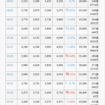
06/03
3,555
3,580
3,435
3,550
-0.7%
28,900
246億
-1
8774万
06/02
3,730
3,870
3,560
3,575
-5.92%
43,100
248億
-1
6160万
06/01
3,770
3,855
3,730
3,800
-1.04%
19,500
264億
-
2632万
05/29
4,040
4,125
3,840
3,840
-4.95%
29,800
267億
449万
05/28
4,115
4,135
3,960
4,040
-0.37%
20,200
280億
-
9535万
05/27
4,190
4,190
3,995
4,055
-1.58%
19,700
281億
-
9966万
05/26
3,965
4,145
3,890
4,120
+5.64%
35,400
286億
+
5169万
05/25
3,980
4,020
3,830
3,900
-0.26%
39,600
271億
-
2175万
05/22
3,680
3,925
3,650
3,910
+8.31%
31,000
271億
-
9129万
05/21
3,705
3,735
3,590
3,610
-2.7%
25,300
251億
-1
500万
05/20
3,475
3,725
3,440
3,710
+6.76%
40,400
258億
-1
43万
05/19
3,440
3,540
3,375
3,475
+1.02%
43,900
241億
-1