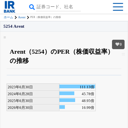
Arent
ホーム
PER（株価収益率）の推移
5254 Arent
0
Arent（5254）のPER（株価収益率）
の推移
β版IRBANKでは、
8月24日まで完全無料
四半期業績・決算の進捗
がさらに
詳しく見られる
無料でβ版をはじめる
2023年6月30日
111.13倍
登録すると永久30%OFFと米株版の先行利用も付きます
2024年6月28日
45.78倍
2025年6月30日
48.95倍
2026年6月30日
16.99倍