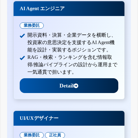
AI Agent エンジニア
業務委託
開示資料・決算・企業データを横断し、
投資家の意思決定を支援するAI Agent機
能を設計・実装するポジションです。
RAG・検索・ランキングを含む情報取
得/推論パイプラインの設計から運用まで
一気通貫で担います。
Detail
UI/UXデザイナー
業務委託
正社員