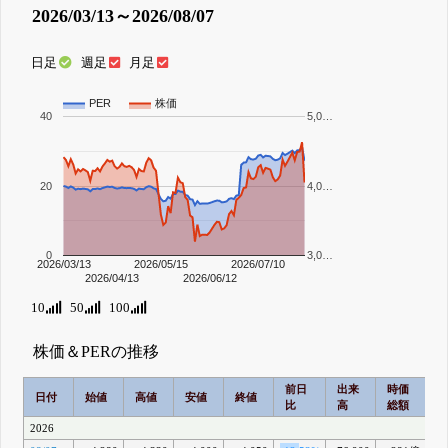
2026/03/13～2026/08/07
日足
週足
月足
PER
株価
40
5,0…
20
4,0…
0
3,0…
2026/03/13
2026/05/15
2026/07/10
2026/04/13
2026/06/12
10
50
100
株価＆PERの推移
前日
出来
時価
2
日付
始値
高値
安値
終値
比
高
総額
2026