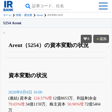
Arent
ホーム
情報・通信業
資本変動の状況
5254 Arent
0
追加
Arent（5254）の資本変動の状況
β版IRBANKでは、
8月24日まで完全無料
四半期業績・決算の進捗
がさらに
詳しく見られる
無料でβ版をはじめる
登録すると永久30%OFFと米株版の先行利用も付きます
資本変動の状況
2026年8月6日 16:00
(連結) 資本金
124.57%増
12億8653万、利益剰余金
79.65%増
34億1159万、株主資本
50.96%増
72億5404
万