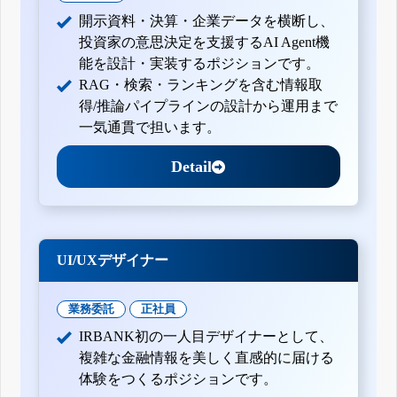
開示資料・決算・企業データを横断し、
投資家の意思決定を支援するAI Agent機
能を設計・実装するポジションです。
RAG・検索・ランキングを含む情報取
得/推論パイプラインの設計から運用まで
一気通貫で担います。
Detail
UI/UXデザイナー
業務委託
正社員
IRBANK初の一人目デザイナーとして、
複雑な金融情報を美しく直感的に届ける
体験をつくるポジションです。