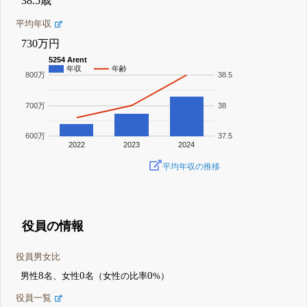
38.5歳
平均年収
730万円
5254 Arent
年収
年齢
800万
38.5
700万
38
600万
37.5
2022
2023
2024
平均年収の推移
役員の情報
役員男女比
8
0
0
男性
名、女性
名（女性の比率
%）
役員一覧