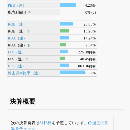
PBR（連）
4.23倍
配当利回り
0% (0)
予
ROE（連）
20.85%
ROE（連）
13.96%
予
ROA（連）
14.24%
ROA（連）
9.54%
予
EPS（連）
225.39
円/株
EPS（連）
148.45
予
円/株
BPS（連）
1063.36
円/株
株主資本比率（連）
68.32%
決算概要
次の決算発表は
8月6日
を予定しています。
過去の決
算をチェック