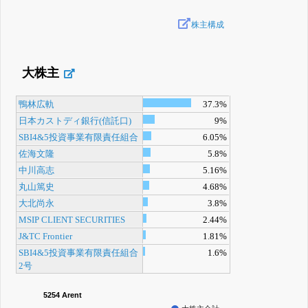
株主構成
大株主
鴨林広軌
37.3%
日本カストディ銀行(信託口)
9%
SBI4&5投資事業有限責任組合
6.05%
佐海文隆
5.8%
中川高志
5.16%
丸山篤史
4.68%
大北尚永
3.8%
MSIP CLIENT SECURITIES
2.44%
J&TC Frontier
1.81%
SBI4&5投資事業有限責任組合
1.6%
2号
5254 Arent