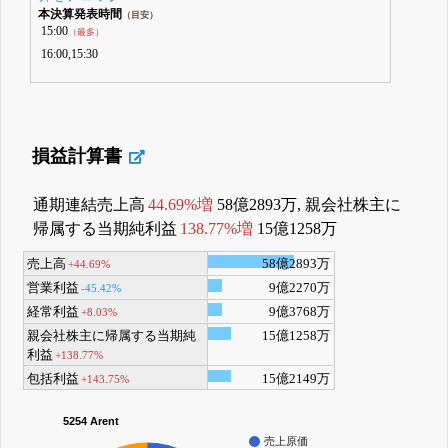
本決算発表時間
（目安）
15:00
（最多）
16:00,15:30
損益計算書
通期連結売上高
44.69%増
58億2893万, 親会社株主に
帰属する当期純利益
138.77%増
15億1258万
売上高
58億2893万
+44.69%
営業利益
9億2270万
-45.42%
経常利益
9億3768万
+8.03%
親会社株主に帰属する当期純
15億1258万
利益
+138.77%
包括利益
15億2149万
+143.75%
5254 Arent
売上原価