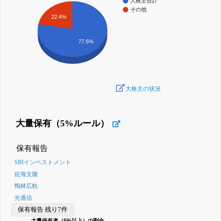
大株主合計
その他
22.4%
77.6%
大株主の状況
大量保有（5%ルール）
保有報告
SBIインベストメント
佐海文隆
鴨林広軌
光通信
保有報告 残り7件
大量保有者（5%以上）の割合