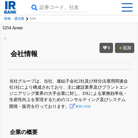
情報・通信業
Arent
5254
Arent
0
追加
会社情報
β版IRBANKでは、
8月24日まで完全無料
四半期業績・決算の進捗
がさらに
詳しく見られる
無料でβ版をはじめる
当社グループは、当社、連結子会社2社及び持分法適用関連会
登録すると永久30%OFFと米株版の先行利用も付きます
社1社により構成されており、主に建設業界及びプラントエン
ジニアリング業界の大手企業に対し、DXによる業務効率化・
生産性向上を実現するためのコンサルティング及びシステム
開発・販売を行っております。
事業の内容
企業の概要