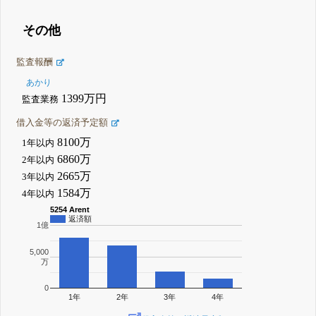
その他
監査報酬
あかり
1399万円
監査業務
借入金等の返済予定額
8100万
1年以内
6860万
2年以内
2665万
3年以内
1584万
4年以内
5254 Arent
返済額
1億
5,000
万
0
1年
2年
3年
4年