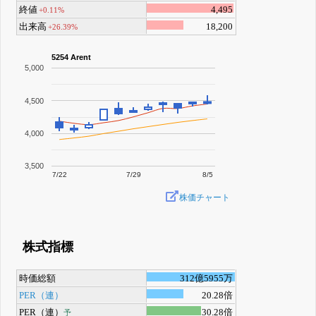
終値
4,495
+0.11%
出来高
18,200
+26.39%
5254 Arent
5,000
4,500
4,000
3,500
7/22
7/29
8/5
株価チャート
株式指標
時価総額
312億5955万
PER（連）
20.28倍
PER（連）
30.28倍
予