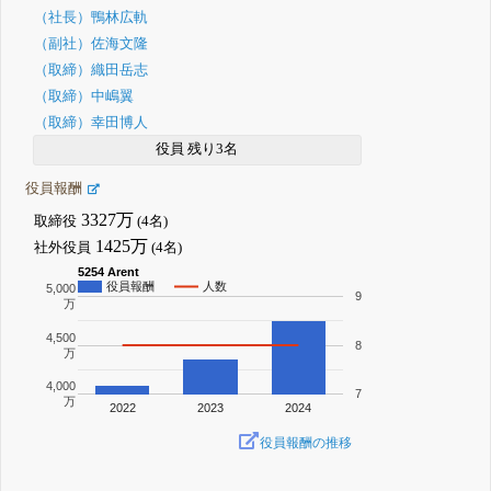
（社長）鴨林広軌
（副社）佐海文隆
（取締）織田岳志
（取締）中嶋翼
（取締）幸田博人
役員 残り3名
役員報酬
3327万
取締役
(4名)
1425万
社外役員
(4名)
5254 Arent
役員報酬
人数
5,000
9
万
4,500
8
万
4,000
7
万
2022
2023
2024
役員報酬の推移