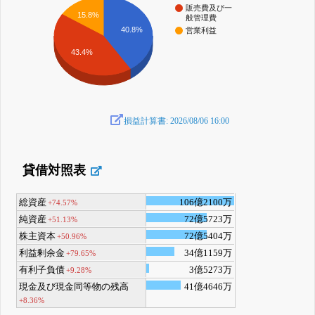
販売費及び一
15.8%
般管理費
40.8%
営業利益
43.4%
損益計算書: 2026/08/06 16:00
貸借対照表
総資産
106億2100万
+74.57%
純資産
72億5723万
+51.13%
株主資本
72億5404万
+50.96%
利益剰余金
34億1159万
+79.65%
有利子負債
3億5273万
+9.28%
現金及び現金同等物の残高
41億4646万
+8.36%