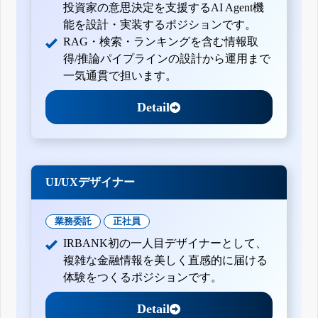
投資家の意思決定を支援するAI Agent機
能を設計・実装するポジションです。
RAG・検索・ランキングを含む情報取
得/推論パイプラインの設計から運用まで
一気通貫で担います。
Detail
UI/UXデザイナー
業務委託
正社員
IRBANK初の一人目デザイナーとして、
複雑な金融情報を美しく直感的に届ける
体験をつくるポジションです。
Detail