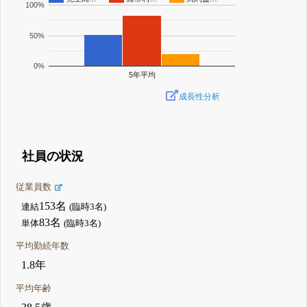
100%
50%
0%
5年平均
成長性分析
社員の状況
従業員数
153名
連結
(臨時3名)
83名
単体
(臨時3名)
平均勤続年数
1.8年
平均年齢