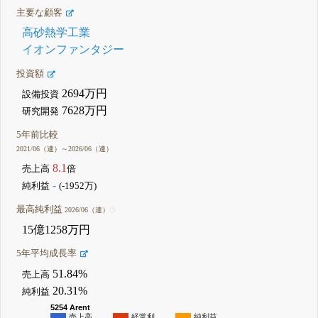
主要な顧客
高砂熱学工業
イオンファンタジー
投資額
2694万円
設備投資
7628万円
研究開発
5年前比較
2021/06（連）～2026/06（連）
8.1
売上高
倍
-
純利益
(-1952万)
最高純利益
2026/06（連）
15億1258万円
5年平均成長率
51.84%
売上高
20.31%
純利益
5254 Arent
売上高…
経常利…
純利益…