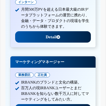
インターン
月間500万PVを超える日本最大級のIRデ
ータプラットフォームの運営に携わり、
金融・データ・プロダクトの現場を学生
のうちから体験できます。
Detail
マーケティングマネージャー
業務委託
正社員
IRBANKのブランドと文化の構築。
百万人の現IRBANKユーザーとまだ
IRBANKを知らない数千万人に対してマ
ーケティングをしてみたい方。