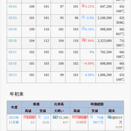
03/24
100
101
97
101
+5.21%
647,200
65億
5497万
03/23
101
101
95
96
-6.8%
2,100,300
62億
3046万
03/19
109
110
101
103
-6.36%
998,000
66億
8477万
03/18
104
112
104
110
+7.84%
2,323,000
71億
3907万
03/17
102
105
101
102
0%
705,500
66億
1987万
03/16
101
103
100
102
+0.99%
698,800
66億
1987万
03/13
101
102
99
101
-0.98%
1,006,200
65億
5497万
年初来
株価
出来高
時価総額
年度
高値
安値
大商い
高値
安値
期末
2023年
1,145
233
16,735,300
392億
79億
96億8019
12月期
5168万
9817万
万
5/2
12/25
8/17
12/29