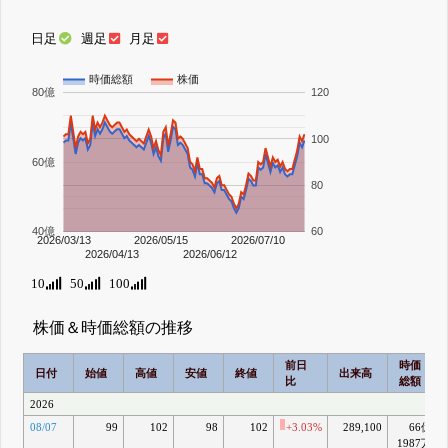
日足
週足
月足
時価総額
株価
80億
120
100
60億
80
40億
60
2026/03/13
2026/05/15
2026/07/10
2026/04/13
2026/06/12
10
50
100
株価＆時価総額の推移
前日
時価
日付
始値
高値
安値
終値
出来高
比
総額
2026
08/07
99
102
98
102
+3.03%
289,100
66億
1987万