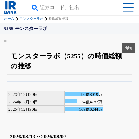
ホーム
モンスターラボ
時価総額の推移
5255 モンスターラボ
0
モンスターラボ（5255）の時価総額
の推移
β版IRBANKでは、
8月24日まで完全無料
四半期業績・決算の進捗
がさらに
詳しく見られる
無料でβ版をはじめる
2023年12月29日
96億8019万
登録すると永久30%OFFと米株版の先行利用も付きます
2024年12月30日
34億4757万
2025年12月30日
108億6244万
2026/03/13～2026/08/07