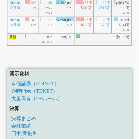
2024年
453
86
27,792,000
155億
32億
34億4757
12月期
5010万
2817万
万
5/20
12/26
1/23
12/24
12/30
2025年
348
57
57,690,000
183億
26億
108億
12月期
8029万
1270万
6244万
6/24
4/7
6/18
12/30
最新
102
289,100
66億1987万
2026/8/7
開示資料
有価証券（EDINET）
適時開示（TDNET）
大量保有（5%ルール）
決算
決算まとめ
会社業績
四半期進捗