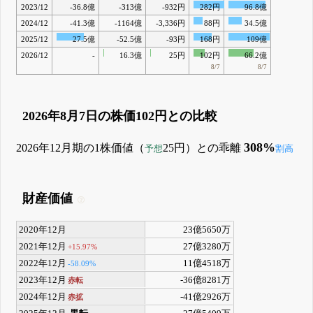
2023/12
-36.8億
-313億
-932円
282円
96.8億
2024/12
-41.3億
-1164億
-3,336円
88円
34.5億
2025/12
27.5億
-52.5億
-93円
168円
109億
2026/12
-
16.3億
25円
102円
66.2億
8/7
8/7
2026年8月7日の株価102円との比較
308%
2026年12月期の1株価値（
25円）との乖離
予想
割高
財産価値
2020年12月
23億5650万
2021年12月
27億3280万
+15.97%
2022年12月
11億4518万
-58.09%
2023年12月
-36億8281万
赤転
2024年12月
-41億2926万
赤拡