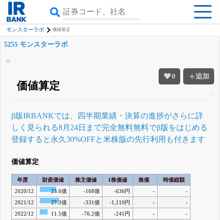
モンスターラボ
価値算定
5255 モンスターラボ
0
追加
価値算定
β版IRBANKでは、
四半期業績・決算の進捗
がさらに詳
しく見られる
8月24日まで完全無料
無料でβ版をはじめる
登録すると永久30%OFFと米株版の先行利用も付きます
価値算定
年度
財産価値
株主価値
1株価値
株価
時価総額
2020/12
23.6億
-168億
-636円
-
-
2021/12
27.3億
-331億
-1,110円
-
-
2022/12
11.5億
-76.2億
-241円
-
-