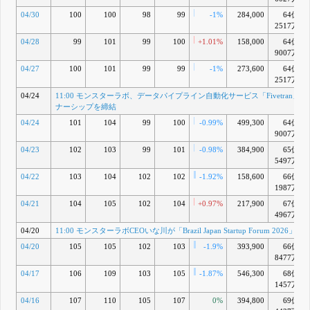
04/30
100
100
98
99
-1%
284,000
64億
2517万
04/28
99
101
99
100
+1.01%
158,000
64億
9007万
04/27
100
101
99
99
-1%
273,600
64億
2517万
04/24
11:00 モンスターラボ、データパイプライン自動化サービス「Fivetran」
ナーシップを締結
04/24
101
104
99
100
-0.99%
499,300
64億
9007万
04/23
102
103
99
101
-0.98%
384,900
65億
5497万
04/22
103
104
102
102
-1.92%
158,600
66億
1987万
04/21
104
105
102
104
+0.97%
217,900
67億
4967万
04/20
11:00 モンスターラボCEOいな川が「Brazil Japan Startup Forum 2026」に
04/20
105
105
102
103
-1.9%
393,900
66億
8477万
04/17
106
109
103
105
-1.87%
546,300
68億
1457万
04/16
107
110
105
107
0%
394,800
69億