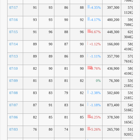
7086万
11:00 モンス
G
ターラボCEO
07/17
91
93
86
88
-4.35%
397,300
57億
いな川が
1126万
「Brazil
07/16
93
93
90
92
-4.17%
480,200
59億
Japan
7086万
Startup
Forum
07/15
91
96
88
96
+6.67%
448,300
62億
2026」に登壇
3046万
4月 20, 2026
07/14
89
90
87
90
+1.12%
166,000
58億
9:00 モンスタ
H
4106万
ーラボ、AIプ
ロダクト事業
07/13
89
89
86
89
-1.11%
357,700
57億
と人材価値の
7616万
再定義を担う
07/10
82
90
81
90
+9.76%
436,900
58億
2部門を新設
し、持続的成
4106万
長に向けた基
07/09
81
83
81
82
0%
76,300
53億
盤を確立
2185万
4月 01, 2026
07/08
83
83
79
82
-2.38%
502,600
53億
16:00 (訂正・
I
2185万
数値データ訂
正)「2025年
07/07
87
91
83
84
-1.18%
873,400
54億
12月期決算短
5166万
信〔IFRS〕
07/06
82
85
81
85
(連結)」の一
+6.25%
378,500
55億
部訂正につい
1656万
て
07/03
76
80
74
80
+5.26%
265,700
51億
16:00 財務報
9205万
告に係る内部