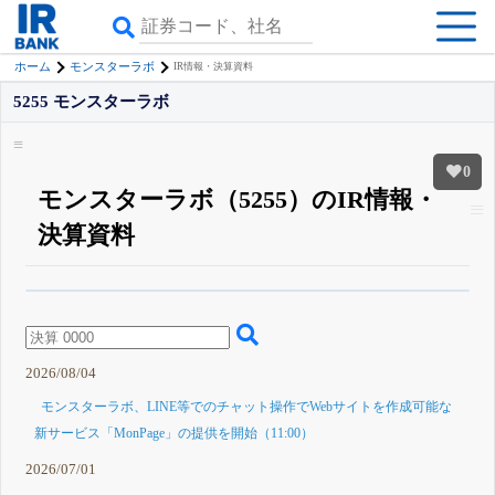
ホーム
モンスターラボ
IR情報・決算資料
5255 モンスターラボ
0
モンスターラボ（5255）のIR情報・
決算資料
β版IRBANKでは、
8月24日まで完全無料
四半期業績・決算の進捗
がさらに
詳しく見られる
無料でβ版をはじめる
登録すると永久30%OFFと米株版の先行利用も付きます
2026/08/04
モンスターラボ、LINE等でのチャット操作でWebサイトを作成可能な
新サービス「MonPage」の提供を開始（11:00）
2026/07/01