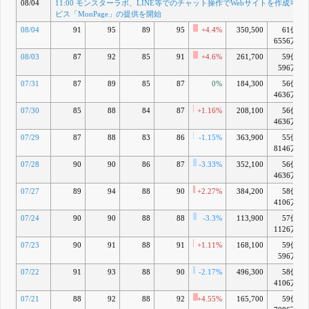
半期決算短信
08/04
11:00 モンスターラボ、LINE等でのチャット操作でWebサイトを作成可能
〔IFRS〕(連
ビス「MonPage」の提供を開始
結)
08/04
91
95
89
95
+4.4%
350,500
61億
16:00 2026年
6556万
12月期第1四
半期決算説明
08/03
87
92
85
91
+4.6%
261,700
59億
資料
596万
16:00 「金融
07/31
87
89
85
87
0%
184,300
56億
収益(為替差
4636万
益)」計上に関
するお知らせ
07/30
85
88
84
87
+1.16%
208,100
56億
5月 15, 2026
4636万
16:00 資本金
E
07/29
87
88
83
86
-1.15%
363,900
55億
および資本準
8146万
備金の額の減
少並びに剰余
07/28
90
90
86
87
-3.33%
352,100
56億
金の処分の効
4636万
力発生に関す
07/27
89
94
88
90
+2.27%
384,200
58億
るお知らせ
4106万
5月 13, 2026
11:00 モンス
F
07/24
90
90
88
88
-3.3%
113,900
57億
ターラボ、デ
1126万
ータパイプラ
07/23
90
91
88
91
+1.11%
168,100
59億
イン自動化サ
596万
ービス
「Fivetran」
07/22
91
93
88
90
-2.17%
496,300
58億
とパートナー
4106万
シップを締結
07/21
88
92
88
92
+4.55%
165,700
59億
4月 24, 2026