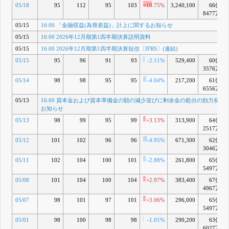
05/18
95
112
95
103
+10.75%
3,240,100
66億
8477万
05/15
16:00 「金融収益(為替差益)」計上に関するお知らせ
05/15
16:00 2026年12月期第1四半期決算説明資料
05/15
16:00 2026年12月期第1四半期決算短信〔IFRS〕(連結)
05/15
95
96
91
93
-2.11%
529,400
60億
3576万
05/14
98
98
95
95
-4.04%
217,200
61億
6556万
05/13
16:00 資本金および資本準備金の額の減少並びに剰余金の処分の効力発生
お知らせ
05/13
98
99
95
99
+3.13%
313,900
64億
2517万
05/12
101
102
96
96
-4.95%
671,300
62億
3046万
05/11
102
104
100
101
-2.88%
261,800
65億
5497万
05/08
101
104
100
104
+2.97%
383,400
67億
4967万
05/07
98
101
97
101
+3.06%
296,000
65億
5497万
05/01
98
100
98
98
-1.01%
290,200
63億
6027万