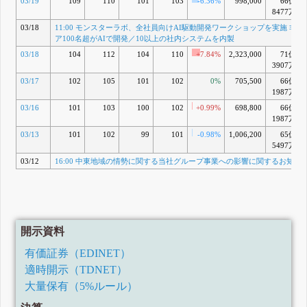
03/19
109
110
101
103
-6.36%
998,000
66億
8477万
03/18
11:00 モンスターラボ、全社員向けAI駆動開発ワークショップを実施 非エ
ア100名超がAIで開発／10以上の社内システムを内製
03/18
104
112
104
110
+7.84%
2,323,000
71億
3907万
03/17
102
105
101
102
0%
705,500
66億
1987万
03/16
101
103
100
102
+0.99%
698,800
66億
1987万
03/13
101
102
99
101
-0.98%
1,006,200
65億
5497万
03/12
16:00 中東地域の情勢に関する当社グループ事業への影響に関するお知ら
開示資料
有価証券（EDINET）
適時開示（TDNET）
大量保有（5%ルール）