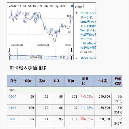
Zoom:
株価
1h
1d
5d
1w
1m
3m
6m
1y
max
Filter:
11:00 モンス
A
I
F
E
J
H
100
100
ターラボ、
A
D
G
LINE等でのチ
ャット操作で
C
Webサイトを
B
80
80
作成可能な新
サービス
「MonPage」
2026年4月
2026年6月
2026…
の提供を開始
8月 04, 2026
2026年6月
2026年6月
2026…
2026…
15:00 モンス
B
ターラボ、日
本郵便の法人
IR情報＆株価推移
向け出荷デー
タ連携サービ
前日
時価
ス「出荷デー
日付
始値
高値
安値
終値
出来高
比
総額
タらくらく連
携ツール」を
2026
開発
7月 01, 2026
08/07
99
102
98
102
+3.03%
289,100
66億
16:00 A種優
C
1987万
先株式に係る
剰余金の配当
08/06
100
102
96
99
-1.98%
486,500
64億
に関するお知
2517万
らせ
6月 19, 2026
08/05
95
104
95
101
+6.32%
960,300
65億
16:00 2026年
D
5497万
12月期第1四