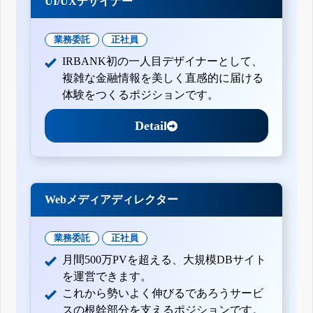
UI/UXデザイナー
業務委託
正社員
IRBANK初の一人目デザイナーとして、
複雑な金融情報を美しく直感的に届ける
体験をつくるポジションです。
Detail
Webメディアディレクター
業務委託
正社員
月間500万PVを超える、大規模DBサイト
を運営できます。
これから勢いよく伸びるであろうサービ
スの根幹部分を支えるポジションです。