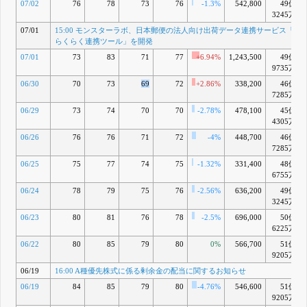
統制の開示す
07/02
76
78
73
76
-1.3%
542,800
49億
べき重要な不
3245万
備に関するお
07/01
15:00 モンスターラボ、日本郵便の法人向け出荷データ連携サービス「出
知らせ
らくらく連携ツール」を開発
16:00 執行役
員の異動に関
07/01
73
83
71
77
+6.94%
1,243,500
49億
するお知らせ
9735万
16:00 事業計
06/30
70
73
69
72
画及び成長可
+2.86%
338,200
46億
能性に関する
7285万
事項
06/29
73
74
70
70
-2.78%
478,100
45億
18:30 上場維
4305万
持基準(純資産
の額)への適合
06/26
76
76
71
72
-4%
448,700
46億
に関するお知
7285万
らせ
3月 31, 2026
06/25
75
77
74
75
-1.32%
331,400
48億
11:00 モンス
J
6755万
ターラボ、全
社員向けAI駆
06/24
78
79
75
76
-2.56%
636,200
49億
動開発ワーク
3245万
ショップを実
06/23
80
81
76
78
-2.5%
696,000
50億
施 非エンジニ
6225万
ア100名超が
AIで開発／10
06/22
80
85
79
80
0%
566,700
51億
以上の社内シ
9205万
ステムを内製
06/19
16:00 A種優先株式に係る剰余金の配当に関するお知らせ
3月 18, 2026
06/19
84
85
79
80
-4.76%
546,600
51億
9205万