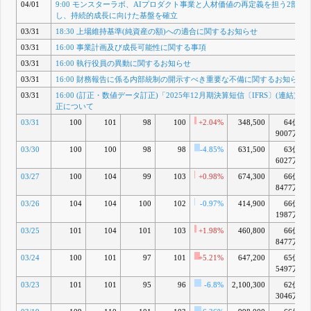
04/01
9:00 モンスターラボ、AIプロダクト事業と人材価値の再定義を担う2部門
し、持続的成長に向けた基盤を確立
03/31
18:30 上場維持基準(純資産の額)への適合に関するお知らせ
03/31
16:00 事業計画及び成長可能性に関する事項
03/31
16:00 執行役員の異動に関するお知らせ
03/31
16:00 財務報告に係る内部統制の開示すべき重要な不備に関するお知らせ
03/31
16:00 (訂正・数値データ訂正)「2025年12月期決算短信〔IFRS〕(連結)」
正について
03/31
100
101
98
100
+2.04%
348,500
64億
9007万
03/30
100
100
98
98
-4.85%
631,500
63億
6027万
03/27
100
104
99
103
+0.98%
674,300
66億
8477万
03/26
104
104
100
102
-0.97%
414,900
66億
1987万
03/25
101
104
101
103
+1.98%
460,800
66億
8477万
03/24
100
101
97
101
+5.21%
647,200
65億
5497万
03/23
101
101
95
96
-6.8%
2,100,300
62億
3046万