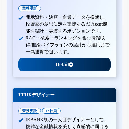
業務委託
開示資料・決算・企業データを横断し、
投資家の意思決定を支援するAI Agent機
能を設計・実装するポジションです。
RAG・検索・ランキングを含む情報取
得/推論パイプラインの設計から運用まで
一気通貫で担います。
Detail
UI/UXデザイナー
業務委託
正社員
IRBANK初の一人目デザイナーとして、
複雑な金融情報を美しく直感的に届ける