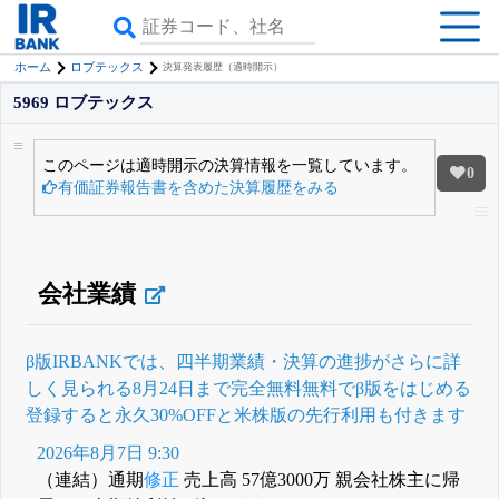
ホーム
ロブテックス
決算発表履歴（適時開示）
5969 ロブテックス
このページは適時開示の決算情報を一覧しています。
0
有価証券報告書を含めた決算履歴をみる
会社業績
β版IRBANKでは、
四半期業績・決算の進捗
がさらに詳
しく見られる
8月24日まで完全無料
無料でβ版をはじめる
登録すると永久30%OFFと米株版の先行利用も付きます
2026年8月7日 9:30
（連結）通期
修正
売上高 57億3000万 親会社株主に帰