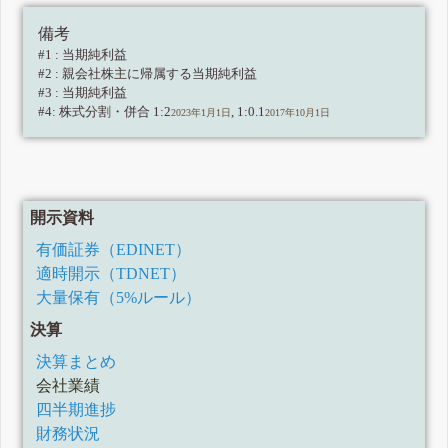
備考
#1 : 当期純利益
#2 : 親会社株主に帰属する当期純利益
#3 : 当期純利益
#4: 株式分割・併合 1:2
, 1:0.1
2023年1月1日
2017年10月1日
開示資料
有価証券（EDINET）
適時開示（TDNET）
大量保有（5%ルール）
決算
決算まとめ
会社業績
四半期進捗
財務状況