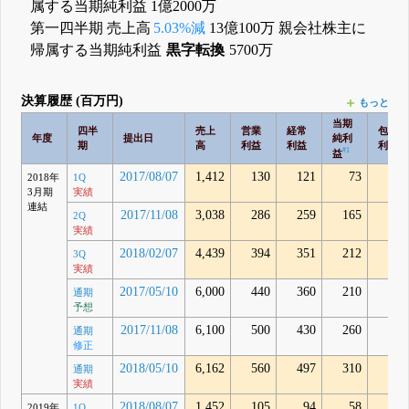
属する当期純利益 1億2000万
第一四半期 売上高
5.03%減
13億100万 親会社株主に
帰属する当期純利益
黒字転換
5700万
決算履歴 (百万円)
もっとみる
当期
四半
売上
営業
経常
包括
年度
提出日
純利
期
高
利益
利益
利益
#1
益
2017/08/07
1,412
130
121
73
107
2018年
1Q
3月期
実績
連結
2017/11/08
3,038
286
259
165
226
2Q
実績
2018/02/07
4,439
394
351
212
317
3Q
実績
2017/05/10
6,000
440
360
210
-
通期
予想
2017/11/08
6,100
500
430
260
-
通期
修正
2018/05/10
6,162
560
497
310
368
通期
実績
2018/08/07
1,452
105
94
58
57
2019年
1Q