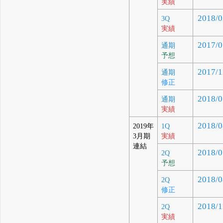
実績
2018/0
3Q
実績
2017/0
通期
予想
2017/1
通期
修正
2018/0
通期
実績
2018/0
2019年
1Q
3月期
実績
連結
2018/0
2Q
予想
2018/0
2Q
修正
2018/1
2Q
実績