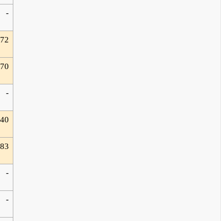
-
272
70
-
-40
-83
-
-