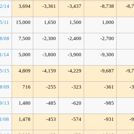
2/14
3,694
-3,361
-3,437
-8,738
-8,
5/11
15,000
1,650
1,500
1,000
8/08
7,500
-2,300
-2,400
-2,700
1/14
5,000
-3,800
-3,900
-9,300
5/15
4,809
-4,159
-4,229
-9,687
-9,
8/09
716
-255
-323
-361
-
9/13
1,480
-485
-620
-985
1/08
1,478
-453
-574
-931
-