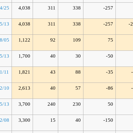
4/25
4,038
311
338
-257
5/13
4,038
311
338
-257
-
8/05
1,122
92
109
75
5/13
1,700
40
30
-50
1/11
1,821
43
88
-35
2/10
2,613
40
57
-86
5/13
3,700
240
230
50
2/08
3,300
15
40
-150