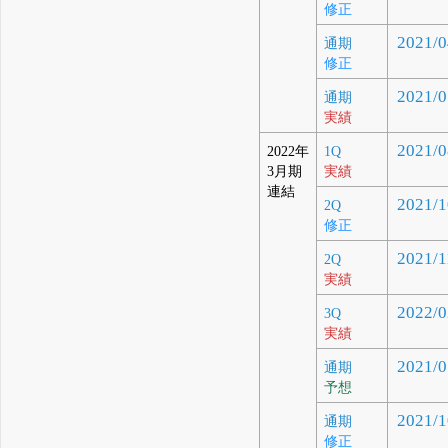
修正
2021/0
通期
修正
2021/0
通期
実績
2021/0
2022年
1Q
3月期
実績
連結
2021/1
2Q
修正
2021/1
2Q
実績
2022/0
3Q
実績
2021/0
通期
予想
2021/1
通期
修正