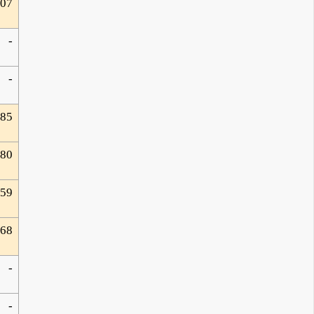
307
-
-
585
-80
159
-68
-
-