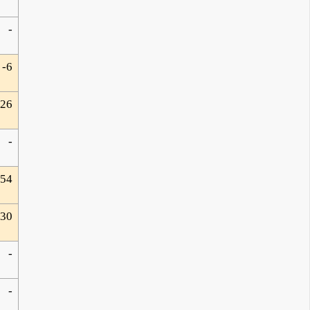
-
-6
26
-
-54
130
-
-