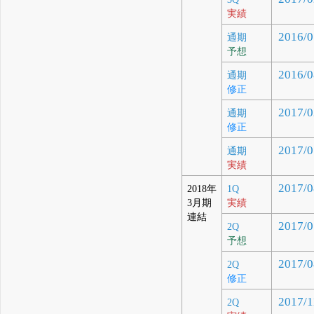
実績
2016/0
通期
予想
2016/0
通期
修正
2017/0
通期
修正
2017/0
通期
実績
2017/0
2018年
1Q
3月期
実績
連結
2017/0
2Q
予想
2017/0
2Q
修正
2017/1
2Q