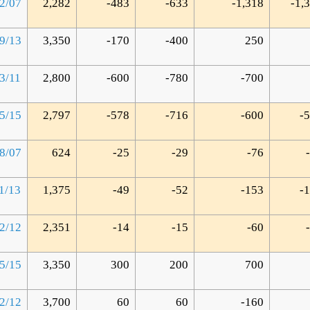
2/07
2,282
-483
-633
-1,318
-1,
9/13
3,350
-170
-400
250
3/11
2,800
-600
-780
-700
5/15
2,797
-578
-716
-600
-
8/07
624
-25
-29
-76
1/13
1,375
-49
-52
-153
-
2/12
2,351
-14
-15
-60
5/15
3,350
300
200
700
2/12
3,700
60
60
-160