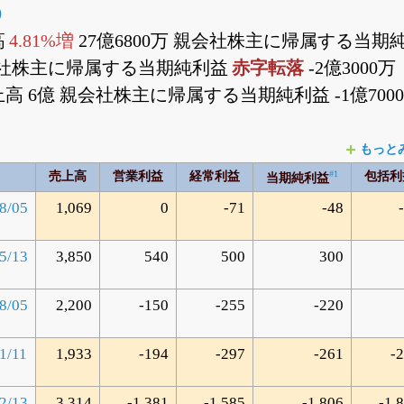
0
高
4.81%増
27億6800万 親会社株主に帰属する当期
会社株主に帰属する当期純利益
赤字転落
-2億3000万
高 6億 親会社株主に帰属する当期純利益 -1億700
もっと
#1
売上高
営業利益
経常利益
包括利
当期純利益
8/05
1,069
0
-71
-48
5/13
3,850
540
500
300
8/05
2,200
-150
-255
-220
1/11
1,933
-194
-297
-261
-
2/13
3,314
-1,381
-1,585
-1,806
-1,