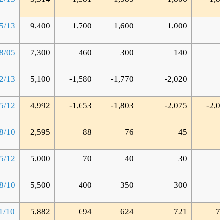
5/13
9,400
1,700
1,600
1,000
8/05
7,300
460
300
140
2/13
5,100
-1,580
-1,770
-2,020
5/12
4,992
-1,653
-1,803
-2,075
-2,
8/10
2,595
88
76
45
5/12
5,000
70
40
30
8/10
5,500
400
350
300
1/10
5,882
694
624
721
7