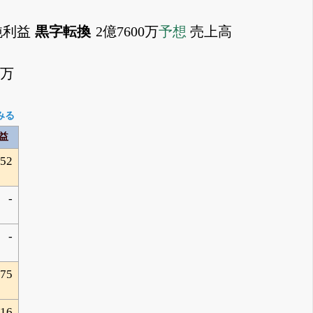
純利益
黒字転換
2億7600万
予想
売上高
0万
みる
益
-52
-
-
275
816