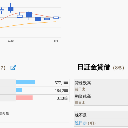
7/30
8/6
日証金貸借
17）
（8/5）
577,100
貸株残高
前日比
184,200
融資残高
3.13倍
前日比
売り残
株不足
逆日歩
(3日)