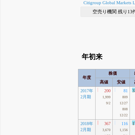
Citigroup Global Markets 
空売り機関 残り13
年初来
株価
年度
高値
安値
2017年
200
81
3
2月期
1,999
809
9/2
12/27
808
12/22
2018年
367
116
1
2月期
3,670
1,156