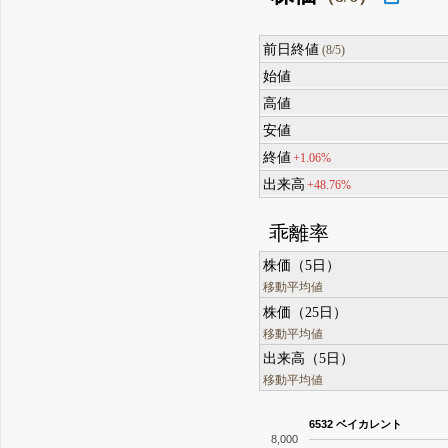
前日終値
(8/5)
始値
高値
安値
終値
+1.06%
出来高
+48.76%
乖離率
株価（5日）
移動平均値
株価（25日）
移動平均値
出来高（5日）
移動平均値
6532 ベイカレント
8,000