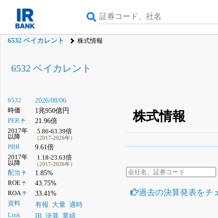
6532 ベイカレント
株式情報
6532 ベイカレント
6532
2026/08/06
時価
1兆950億円
株式情報
PER
21.96倍
予
2017年
5.86-63.39倍
以降
（2017-2026年）
PBR
9.61倍
β版IRBANKでは、
8月
2017年
1.18-23.63倍
以降
（2017-2026年）
無料
配当
1.85%
予
登録すると永久30%
ROE
43.75%
予
過去の決算発表をチ
ROA
33.41%
予
資料
有報
大量
適時
Link
IR
決算
業績