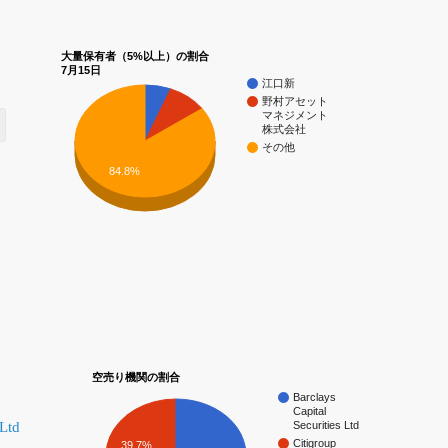
大量保有者（5%以上）の割合
7月15日
江口新
野村アセット
マネジメント
株式会社
その他
84.8%
空売り機関の割合
Barclays
Capital
 Ltd
Securities Ltd
Citigroup
39.7%