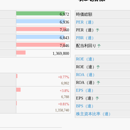
6,972
時価総額
6,936
PER（連）
7,160
PER（連）
予
6,843
PBR（連）
7,046
配当利回り
予
1,369,800
ROE（連）
ROE（連）
予
ROA（連）
+0.77%
ROA（連）
予
6,992
EPS（連）
+3.8%
6,788
EPS（連）
予
+0.81%
BPS（連）
1,358,740
株主資本比率（連）