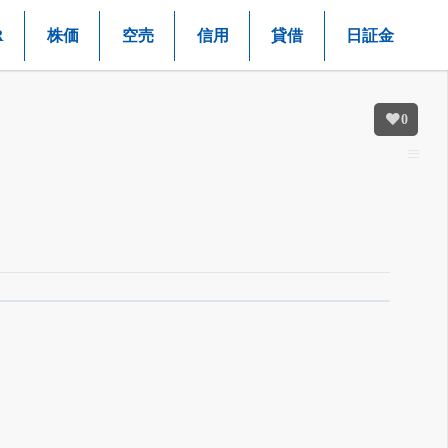
R
株価
空売
信用
貸借
日証金
0