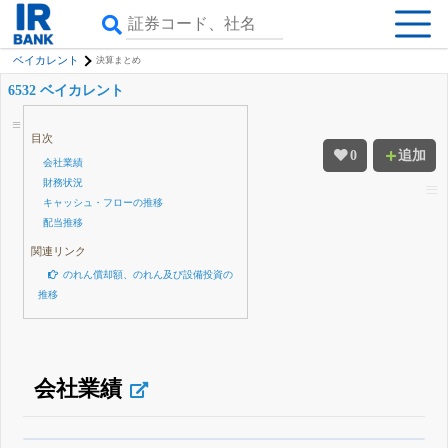
ベイカレント
決算まとめ
6532 ベイカレント
目次
0
追加
会社業績
財務状況
キャッシュ・フローの推移
配当推移
関連リンク
のれん償却額、のれん及び設備投資の
推移
会社業績