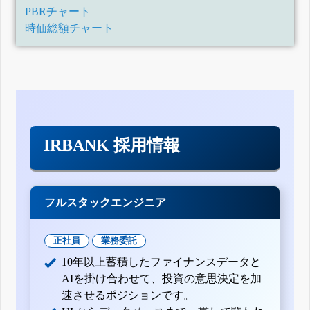
PBRチャート
時価総額チャート
IRBANK 採用情報
フルスタックエンジニア
正社員
業務委託
10年以上蓄積したファイナンスデータと
AIを掛け合わせて、投資の意思決定を加
速させるポジションです。