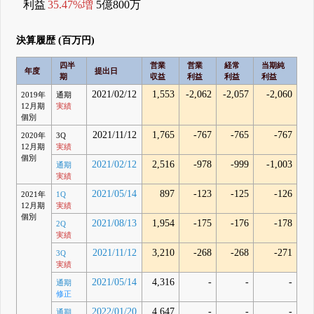
利益
35.47%増
5億800万
決算履歴 (百万円)
四半
営業
営業
経常
当期純
年度
提出日
期
収益
利益
利益
利益
2021/02/12
1,553
-2,062
-2,057
-2,060
2019年
通期
12月期
実績
個別
2021/11/12
1,765
-767
-765
-767
2020年
3Q
12月期
実績
個別
2021/02/12
2,516
-978
-999
-1,003
通期
実績
2021/05/14
897
-123
-125
-126
2021年
1Q
12月期
実績
個別
2021/08/13
1,954
-175
-176
-178
2Q
実績
2021/11/12
3,210
-268
-268
-271
3Q
実績
2021/05/14
4,316
-
-
-
通期
修正
2022/01/20
4,647
-
-
-
通期