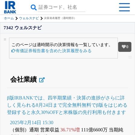
ホーム
ウェルスナビ
決算発表履歴（適時開示）
7342 ウェルスナビ
このページは適時開示の決算情報を一覧しています。
0
有価証券報告書を含めた決算履歴をみる
会社業績
β版IRBANKでは、
四半期業績・決算の進捗
がさらに詳
しく見られる
8月24日まで完全無料
無料でβ版をはじめる
登録すると永久30%OFFと米株版の先行利用も付きます
2025年2月14日 15:30
（個別）通期 営業収益
36.71%増
111億6600万 当期純