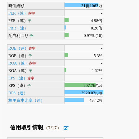
時価総額
31億1063万
PER（連）
-
赤字
PER（連）
4.98倍
予
PBR（連）
0.26倍
配当利回り
0.97% (10)
予
ROE（連）
-
赤字
ROE（連）
5.3%
予
ROA（連）
-
赤字
ROA（連）
2.62%
予
EPS（連）
-
赤字
EPS（連）
207.76
予
円/株
BPS（連）
3920.02
円/株
株主資本比率（連）
49.42%
信用取引情報
（7/17）