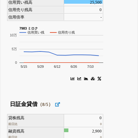
信用買い残高
25,500
信用売り残高
0
信用倍率
-
7983 ミロク
信用買い残
信用売り残
10万
5万
0
5/15
5/29
6/12
6/26
7/10
日証金貸借
（8/5）
貸株残高
0
前日比
0
融資残高
2,900
前日比
0