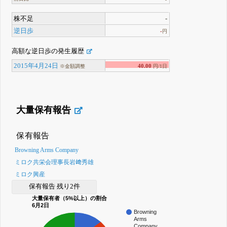
株不足
-
逆日歩
-
円
高額な逆日歩の発生履歴
2015年4月24日
40.00
※金額調整
円/1日
大量保有報告
保有報告
Browning Arms Company
ミロク共栄会理事長岩﨑秀雄
ミロク興産
保有報告 残り2件
大量保有者（5%以上）の割合
6月2日
Browning
Arms
Company