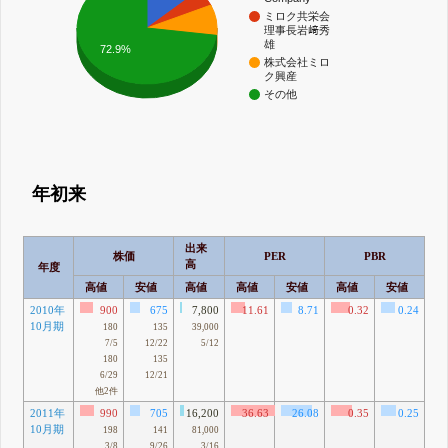
ミロク共栄会
理事長岩﨑秀
雄
72.9%
株式会社ミロ
ク興産
その他
年初来
出来
株価
PER
PBR
高
年度
高値
安値
高値
高値
安値
高値
安値
高
2010年
900
675
7,800
11.61
8.71
0.32
0.24
10月期
180
135
39,000
7/5
12/22
5/12
180
135
6/29
12/21
他2件
2011年
990
705
16,200
36.63
26.08
0.35
0.25
10月期
75
198
141
81,000
3/8
9/26
3/16