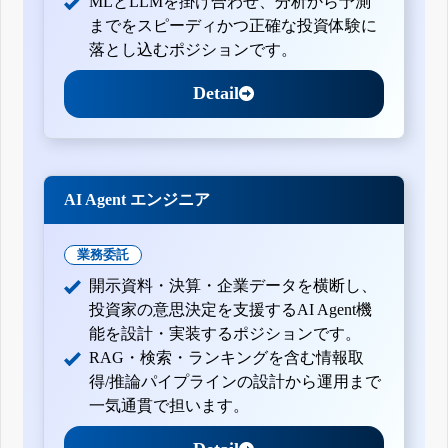
MLとLLMを掛け合わせ、分析から予測
までをスピーディかつ正確な投資体験に
落とし込むポジションです。
Detail
AI Agent エンジニア
業務委託
開示資料・決算・企業データを横断し、
投資家の意思決定を支援するAI Agent機
能を設計・実装するポジションです。
RAG・検索・ランキングを含む情報取
得/推論パイプラインの設計から運用まで
一気通貫で担います。