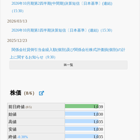
2026年10月期第2四半期(中間期)決算短信〔日本基準〕(連結)
（15:30）
2026/03/13
2026年10月期第1四半期決算短信〔日本基準〕(連結)（15:30）
2025/12/23
関係会社貸倒引当金繰入額(個別)及び関係会社株式評価損(個別)の計
上に関するお知らせ（9:30）
IR一覧
株価
（8/6）
前日終値
1,039
(8/5)
始値
1,030
高値
1,035
安値
1,030
終値
1,035
-0.38%