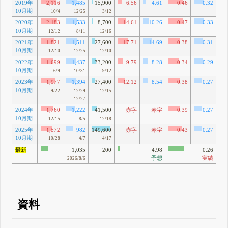
2019年
2,116
1,485
15,900
6.56
4.61
0.46
0.32
10月期
59
10/4
12/25
3/12
2020年
2,183
1,533
8,700
14.61
10.26
0.47
0.33
10月期
60
12/12
8/11
12/16
2021年
1,821
1,511
27,600
17.71
14.69
0.38
0.31
10月期
72
12/10
12/25
12/10
2022年
1,699
1,437
33,200
9.79
8.28
0.34
0.29
10月期
6
6/9
10/31
9/12
2023年
1,977
1,394
27,400
12.12
8.54
0.38
0.27
10月期
41
9/22
12/29
12/15
12/27
2024年
1,760
1,222
41,500
赤字
赤字
0.39
0.27
10月期
89
12/15
8/5
12/18
2025年
1,572
982
149,600
赤字
赤字
0.43
0.27
10月期
24
10/28
4/7
4/17
最新
1,035
200
4.98
0.26
予想
実績
2026/8/6
資料