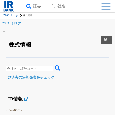
7983 ミロク
株式情報
7983 ミロク
0
株式情報
β版IRBANKでは、
8月24日まで完全無料
四半期業績・決算の進捗
がさらに
詳しく見られる
無料でβ版をはじめる
登録すると永久30%OFFと米株版の先行利用も付きます
過去の決算発表をチェック
IR情報
2026/06/09