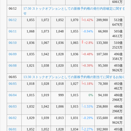
6061万
06/12
17:30 ストックオプションとしての新株予約権の発行内容確定に関するお
せ
06/12
1,055
1,072
1,052
1,070
+1.42%
209,900
512億
+4
6479万
06/11
1,068
1,073
1,048
1,055
-0.94%
66,900
505億
+3
4612万
06/10
1,036
1,067
1,036
1,065
+2.8%
133,300
510億
+4
2523万
06/09
1,035
1,042
1,028
1,036
+0.48%
107,500
496億
+1
3581万
06/08
1,021
1,038
1,020
1,031
+0.39%
95,500
493億
+1
9626万
06/05
13:30 ストックオプションとしての新株予約権の割当てに関するお知らせ
06/05
1,018
1,028
1,018
1,027
+1.18%
70,300
492億
+1
462万
06/04
1,015
1,019
999
1,015
0%
94,100
486億
+
2968万
06/03
1,032
1,042
1,006
1,015
-1.55%
256,800
486億
+
2968万
06/02
1,029
1,039
1,013
1,031
-0.29%
155,600
493億
+1
9626万
06/01
1,052
1,052
1,028
1,034
-2.27%
102,900
495億
+2