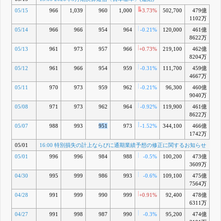
05/15
966
1,039
960
1,000
+3.73%
502,700
479億
+
1102万
05/14
966
966
954
964
-0.21%
120,000
461億
-
8622万
05/13
961
973
957
966
+0.73%
219,100
462億
-3
8204万
05/12
961
966
954
959
-0.31%
111,700
459億
-4
4667万
05/11
970
973
959
962
-0.21%
96,300
460億
-4
9040万
05/08
971
973
962
964
-0.92%
119,900
461億
-4
8622万
05/07
988
993
951
973
-1.52%
344,100
466億
-3
1742万
05/01
16:00 特別損失の計上ならびに通期業績予想の修正に関するお知らせ
05/01
996
996
984
988
-0.5%
100,200
473億
-2
3609万
04/30
995
999
986
993
-0.6%
109,100
475億
-1
7564万
04/28
991
999
990
999
+0.91%
92,400
478億
-1
6311万
04/27
991
998
987
990
-0.3%
95,200
474億
-2