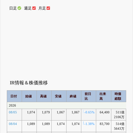
日足
週足
月足
IR情報＆株価推移
前日
出来
時価
2
日付
始値
高値
安値
終値
比
高
総額
乖
2026
08/05
1,074
1,079
1,067
1,067
-0.65%
64,400
511億
-2
2106万
08/04
1,089
1,089
1,074
1,074
-1.38%
83,700
514億
-2
5643万