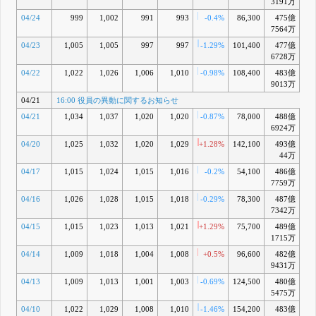
3191万
04/24
999
1,002
991
993
-0.4%
86,300
475億
-1
7564万
04/23
1,005
1,005
997
997
-1.29%
101,400
477億
-1
6728万
04/22
1,022
1,026
1,006
1,010
-0.98%
108,400
483億
-0
9013万
04/21
16:00 役員の異動に関するお知らせ
04/21
1,034
1,037
1,020
1,020
-0.87%
78,000
488億
+0
6924万
04/20
1,025
1,032
1,020
1,029
+1.28%
142,100
493億
+1
44万
04/17
1,015
1,024
1,015
1,016
-0.2%
54,100
486億
-
7759万
04/16
1,026
1,028
1,015
1,018
-0.29%
78,300
487億
-
7342万
04/15
1,015
1,023
1,013
1,021
+1.29%
75,700
489億
1715万
04/14
1,009
1,018
1,004
1,008
+0.5%
96,600
482億
-1
9431万
04/13
1,009
1,013
1,001
1,003
-0.69%
124,500
480億
-2
5475万
04/10
1,022
1,029
1,008
1,010
-1.46%
154,200
483億
-1