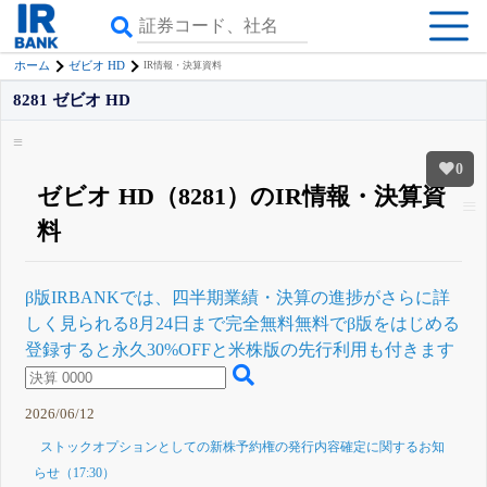
ホーム
ゼビオ HD
IR情報・決算資料
8281 ゼビオ HD
0
ゼビオ HD（8281）のIR情報・決算資
料
β版IRBANKでは、
四半期業績・決算の進捗
がさらに詳
しく見られる
8月24日まで完全無料
無料でβ版をはじめる
登録すると永久30%OFFと米株版の先行利用も付きます
2026/06/12
ストックオプションとしての新株予約権の発行内容確定に関するお知
らせ（17:30）