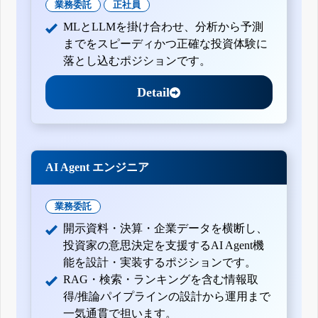
業務委託
正社員
MLとLLMを掛け合わせ、分析から予測
までをスピーディかつ正確な投資体験に
落とし込むポジションです。
Detail
AI Agent エンジニア
業務委託
開示資料・決算・企業データを横断し、
投資家の意思決定を支援するAI Agent機
能を設計・実装するポジションです。
RAG・検索・ランキングを含む情報取
得/推論パイプラインの設計から運用まで
一気通貫で担います。