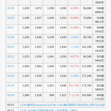
3999万
05/29
1,059
1,072
1,058
1,058
+0.38%
96,000
506億
+4
8986万
05/28
1,048
1,057
1,040
1,054
+0.96%
76,000
504億
+4
9821万
05/27
1,040
1,049
1,029
1,044
+0.48%
77,600
500億
+3
1910万
05/26
1,036
1,046
1,028
1,039
-0.48%
69,700
497億
+3
7955万
05/25
1,055
1,055
1,029
1,044
-1.14%
141,100
500億
+3
1910万
05/22
1,053
1,059
1,041
1,056
+0.57%
84,500
505億
+5
9404万
05/21
1,044
1,064
1,044
1,050
+0.57%
121,000
503億
+
657万
05/20
1,043
1,059
1,035
1,044
-0.48%
172,200
500億
+
1910万
05/19
1,025
1,050
1,021
1,049
+2.74%
173,700
502億
+5
5866万
05/18
1,000
1,028
990
1,021
+2.1%
243,600
489億
+
1715万
05/15
13:00 豪州Drummond Golf Pty Ltdの株式取得(子会社化)に関するお知らせ
05/15
13:00 2026年3月期決算短信〔日本基準〕(連結)