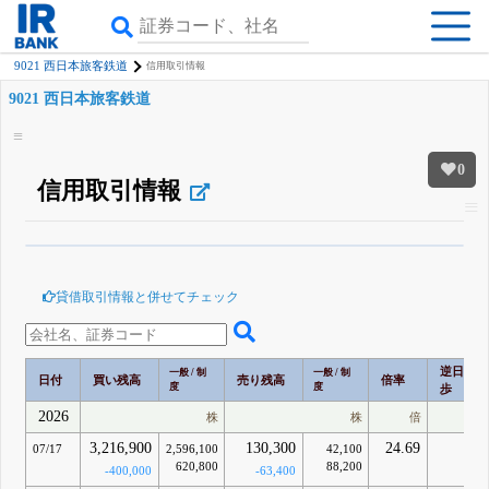
9021 西日本旅客鉄道
信用取引情報
9021 西日本旅客鉄道
0
信用取引情報
β版IRBANKでは、
8月24日まで完全無料
空売り・信用需給
がさらに詳しく
見られる
無料でβ版をはじめる
貸借取引情報と併せてチェック
登録すると永久30%OFFと米株版の先行利用も付きます
逆日
一般 / 制
一般 / 制
日付
買い残高
売り残高
倍率
度
度
歩
2026
株
株
倍
円
3,216,900
130,300
24.69
-
07/17
2,596,100
42,100
620,800
88,200
-400,000
-63,400