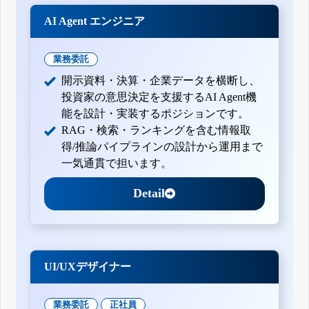
AI Agent エンジニア
業務委託
開示資料・決算・企業データを横断し、
投資家の意思決定を支援するAI Agent機
能を設計・実装するポジションです。
RAG・検索・ランキングを含む情報取
得/推論パイプラインの設計から運用まで
一気通貫で担います。
Detail
UI/UXデザイナー
業務委託
正社員