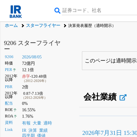
ホーム
スターフライヤー
決算発表履歴（適時開示）
9206 スターフライヤ
ー
9206
2026/08/05
このページは適時開示
時価
72億円
PER
12.1倍
予
2012年
赤字
-120.48倍
以降
（2012-2026年）
PBR
2倍
2012年
0.87-7.13倍
会社業績
以降
（2012-2026年）
配当
0%
ROE
16.55%
予
ROA
1.76%
予
β版IRBANKでは、
8月
資料
有報
大量
適時
無料
Link
IR
決算
業績
2026年7月31日 15:3
四半期
価値