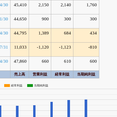
4/30
45,410
2,150
2,140
1,760
1/30
44,650
900
300
300
4/30
44,795
1,389
684
434
7/31
11,033
-1,120
-1,123
-810
4/30
47,860
660
610
600
売上高
営業利益
経常利益
当期純利益
経常利益
当期純利益