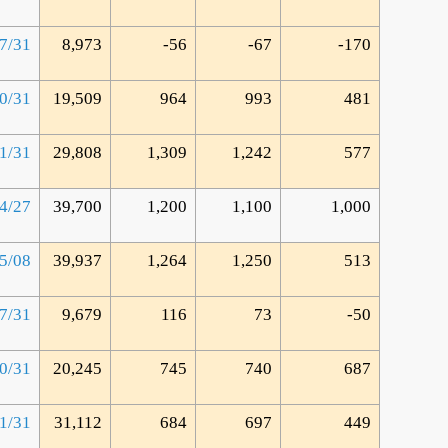
7/31
8,973
-56
-67
-170
0/31
19,509
964
993
481
1/31
29,808
1,309
1,242
577
4/27
39,700
1,200
1,100
1,000
5/08
39,937
1,264
1,250
513
7/31
9,679
116
73
-50
0/31
20,245
745
740
687
1/31
31,112
684
697
449