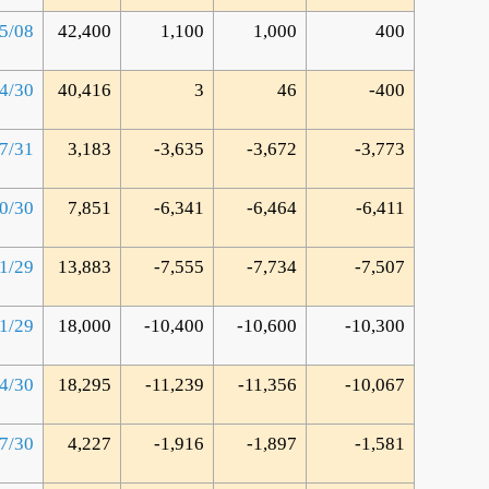
5/08
42,400
1,100
1,000
400
4/30
40,416
3
46
-400
7/31
3,183
-3,635
-3,672
-3,773
0/30
7,851
-6,341
-6,464
-6,411
1/29
13,883
-7,555
-7,734
-7,507
1/29
18,000
-10,400
-10,600
-10,300
4/30
18,295
-11,239
-11,356
-10,067
7/30
4,227
-1,916
-1,897
-1,581