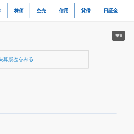
R
株価
空売
信用
貸借
日証金
0
決算履歴をみる