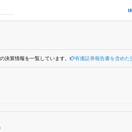
I
の決算情報を一覧しています。
有価証券報告書を含めた
四半期業績・決算の進捗
がさらに詳しく見られる
24日まで完全無料
でβ版をはじめる
0