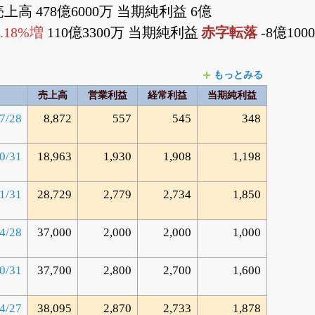
OFFと米株版の先行利用も付きます
上高 478億6000万 当期純利益 6億
.18%増
110億3300万 当期純利益
赤字転落
-8億100
もっとみる
売上高
営業利益
経常利益
当期純利益
7/28
8,872
557
545
348
0/31
18,963
1,930
1,908
1,198
1/31
28,729
2,779
2,734
1,850
4/28
37,000
2,000
2,000
1,000
0/31
37,700
2,800
2,700
1,600
4/27
38,095
2,870
2,733
1,878