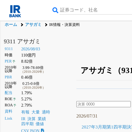
ホーム
アサガミ
IR情報・決算資料
9311 アサガミ
9311
2026/08/03
時価
110億円
PER
8.82倍
予
2010年
3.99-78.69倍
アサガミ（93
以降
（2010-2026年）
PBR
0.46倍
2010年
0.25-0.6倍
以降
（2010-2026年）
β版IRBANKでは、
8月
配当
1.79%
ROE
5.27%
予
無料
ROA
2.79%
予
登録すると永久30%
資料
有報
大量
適時
2026/07/31
Link
IR
決算
業績
四半期
価値
2027年3月期第1四半期決
CSV,JSON