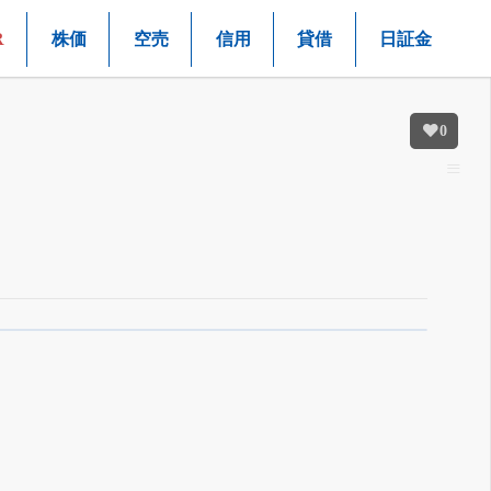
R
株価
空売
信用
貸借
日証金
0