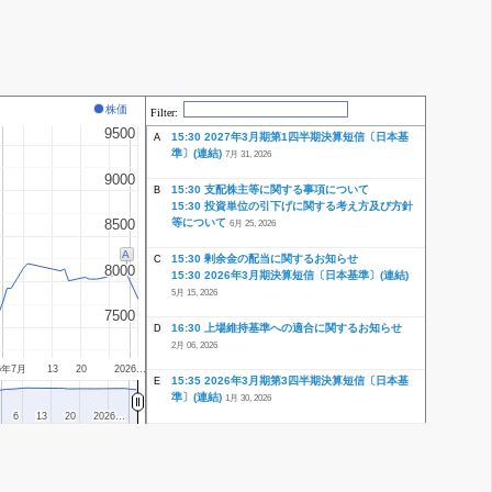
株価
Filter:
9500
9500
15:30 2027年3月期第1四半期決算短信〔日本基
A
準〕(連結)
7月 31, 2026
9000
9000
15:30 支配株主等に関する事項について
B
15:30 投資単位の引下げに関する考え方及び方針
等について
8500
8500
6月 25, 2026
A
15:30 剰余金の配当に関するお知らせ
C
8000
8000
15:30 2026年3月期決算短信〔日本基準〕(連結)
5月 15, 2026
7500
7500
16:30 上場維持基準への適合に関するお知らせ
D
2月 06, 2026
6年7月
13
20
2026…
15:35 2026年3月期第3四半期決算短信〔日本基
E
準〕(連結)
1月 30, 2026
6
6
13
13
20
20
2026…
2026…