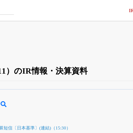
I
11）のIR情報・決算資料
四半期業績・決算の進捗
がさらに詳しく見られる
24日まで完全無料
でβ版をはじめる
OFFと米株版の先行利用も付きます
算短信〔日本基準〕(連結)（15:30）