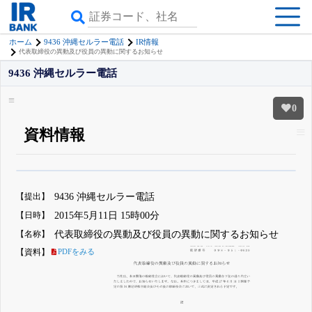
ホーム
9436 沖縄セルラー電話
IR情報
代表取締役の異動及び役員の異動に関するお知らせ
9436 沖縄セルラー電話
0
資料情報
β版IRBANKでは、
8月24日まで完全無料
四半期業績・決算の進捗
がさらに
詳しく見られる
無料でβ版をはじめる
【提出】
9436 沖縄セルラー電話
登録すると永久30%OFFと米株版の先行利用も付きます
【日時】
2015年5月11日 15時00分
【名称】
代表取締役の異動及び役員の異動に関するお知らせ
【資料】
PDFをみる