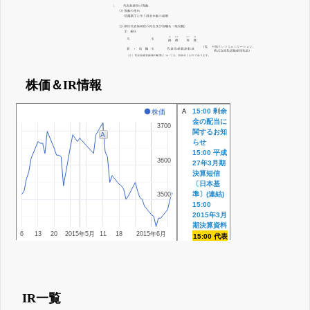
株価＆IR情報
15:00 剰余
株価
A
金の配当に
3700
3700
関するお知
A
らせ
15:00 平成
3600
3600
27年3月期
決算短信
〔日本基
準〕(連結)
3500
3500
15:00
2015年3月
期決算資料
6
13
20
2015年5月
11
18
2015年6月
15:00 代表
取締役の異
動及び役員
の異動に関
するお知ら
せ
IR一覧
5月 11, 2015