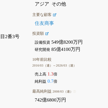
アジア
その他
主要な顧客
る
住友商事
投資額
目2番3号
549億8200万円
設備投資
85億4100万円
研究開発
10年前比較
2016/03（連）～2026/03（連）
1.3
売上高
倍
0.7
純利益
倍
最高純利益
2008/03（連）
742億6800万円