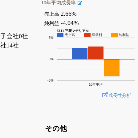
10年平均成長率
2.66%
売上高
-4.04%
純利益
5711 三菱マテリアル
子会社0社
売上高…
経常利…
純利益…
5%
社14社
0%
-5%
10年平均
成長性分析
その他