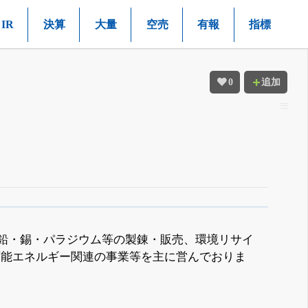
IR
決算
大量
空売
有報
指標
0
追加
・鉛・錫・パラジウム等の製錬・販売、環境リサイ
可能エネルギー関連の事業等を主に営んでおりま