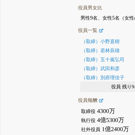
役員男女比
9
5
男性
名、女性
名（女性
役員一覧
（取締）小野直樹
（取締）若林辰雄
（取締）五十嵐弘司
（取締）武田和彦
（取締）別府理佳子
役員 残り9
役員報酬
4300万
取締役
4億5300万
執行役
1億2400万
社外役員