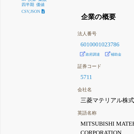
四半期
価値
CSV,JSON
企業の概要
法人番号
6010001023786
政府調達
補助金
証券コード
5711
会社名
三菱マテリアル株
英語名称
MITSUBISHI MATE
CORPORATION