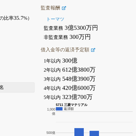
監査報酬
35.7
の比率
%）
トーマツ
3億5300万円
監査業務
300万円
非監査業務
借入金等の返済予定額
300億
1年以内
612億3800万
2年以内
548億3900万
3年以内
420億6000万
名
4年以内
323億700万
5年以内
5711 三菱マテリアル
返済額
1,000
億
500億