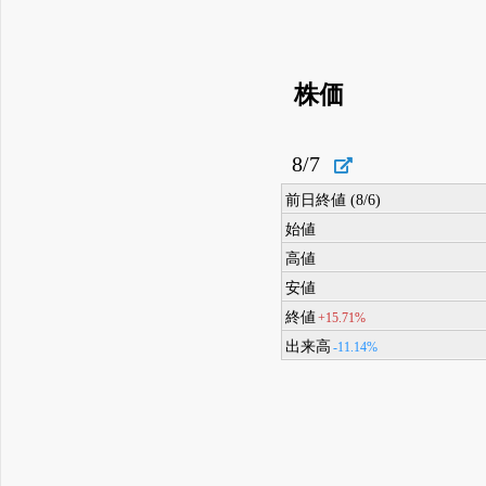
株価
8/7
前日終値 (8/6)
始値
高値
安値
終値
+15.71%
出来高
-11.14%