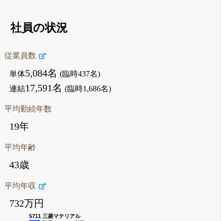
社員の状況
従業員数
5,084名
単体
(臨時437名)
17,591名
連結
(臨時1,686名)
平均勤続年数
19年
平均年齢
43歳
平均年収
732万円
5711 三菱マテリアル