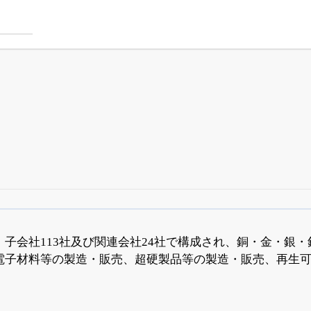
四半期業績・決算の進捗
がさらに詳しく見られる
24日まで完全無料
でβ版をはじめる
子会社113社及び関連会社24社で構成され、銅・金・銀
電子材料等の製造・販売、超硬製品等の製造・販売、再生
OFFと米株版の先行利用も付きます