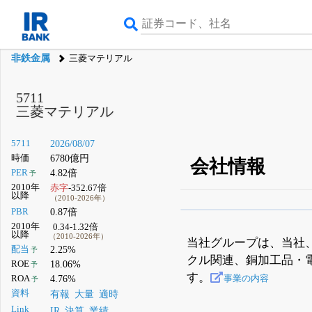
非鉄金属
三菱マテリアル
5711
三菱マテリアル
5711
2026/08/07
時価
6780億円
会社情報
PER
4.82倍
予
2010年
赤字
-352.67倍
以降
（2010-2026年）
PBR
0.87倍
β版IRBANKでは、
8月
2010年
0.34-1.32倍
以降
（2010-2026年）
無料
当社グループは、当社、
配当
2.25%
予
クル関連、銅加工品・
登録すると永久30%
ROE
18.06%
予
す。
ROA
4.76%
事業の内容
予
資料
有報
大量
適時
Link
IR
決算
業績