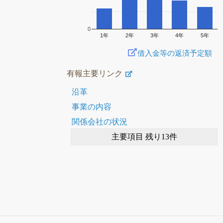
円
0
1年
2年
3年
4年
5年
借入金等の返済予定額
有報主要リンク
沿革
事業の内容
関係会社の状況
主要項目 残り13件