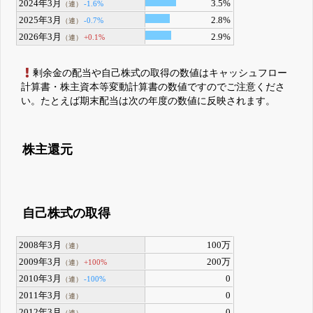
2024年3月
3.5%
-1.6%
（連）
2025年3月
2.8%
-0.7%
（連）
2026年3月
2.9%
+0.1%
（連）
剰余金の配当や自己株式の取得の数値はキャッシュフロー
計算書・株主資本等変動計算書の数値ですのでご注意くださ
い。たとえば期末配当は次の年度の数値に反映されます。
株主還元
自己株式の取得
2008年3月
100万
（連）
2009年3月
200万
+100%
（連）
2010年3月
0
-100%
（連）
2011年3月
0
（連）
2012年3月
0
（連）