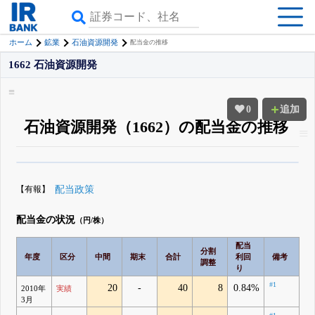
ホーム
鉱業
石油資源開発
配当金の推移
1662 石油資源開発
0
追加
石油資源開発（1662）の配当金の推移
β版IRBANKでは、
8月24日まで完全無料
配当・優待の推移
がさらに詳しく
見られる
無料でβ版をはじめる
【有報】
配当政策
登録すると永久30%OFFと米株版の先行利用も付きます
配当金の状況
（円/株）
配当
分割
年度
区分
中間
期末
合計
利回
備考
調整
り
#1
20
-
40
8
0.84%
2010年
実績
3月