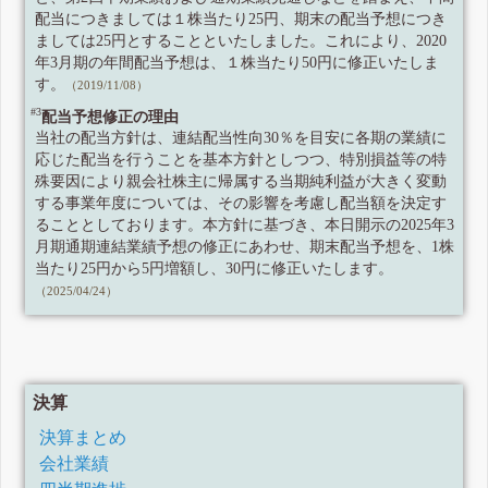
配当につきましては１株当たり25円、期末の配当予想につき
ましては25円とすることといたしました。これにより、2020
年3月期の年間配当予想は、１株当たり50円に修正いたしま
す。
（2019/11/08）
#3
配当予想修正の理由
当社の配当方針は、連結配当性向30％を目安に各期の業績に
応じた配当を行うことを基本方針としつつ、特別損益等の特
殊要因により親会社株主に帰属する当期純利益が大きく変動
する事業年度については、その影響を考慮し配当額を決定す
ることとしております。本方針に基づき、本日開示の2025年3
月期通期連結業績予想の修正にあわせ、期末配当予想を、1株
当たり25円から5円増額し、30円に修正いたします。
（2025/04/24）
決算
決算まとめ
会社業績