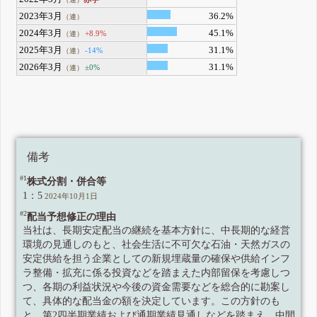
2023年3月
36.2%
（連）
2024年3月
45.1%
+8.9%
（連）
2025年3月
31.1%
-14%
（連）
2026年3月
31.1%
±0%
（連）
備考
#1
株式分割・併合等
1：5
2024年10月1日
#2
配当予想修正の理由
当社は、長期安定配当の継続を基本方針に、中長期的な経営
環境の見通しのもと、社会生活に不可欠な石油・天然ガスの
安定供給を担う企業としての新規埋蔵量の確保や供給インフ
ラ整備・拡充に係る投資などを踏まえた内部留保を考慮しつ
つ、各期の利益状況や今後の資金需要などを総合的に勘案し
て、具体的な配当金の額を決定しています。この方針のも
と、第2四半期業績および通期業績見通しなどを踏まえ、中間