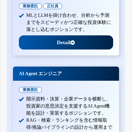
平成28年3月期第3四半期決算短信〔日本基準〕(連結)
業務委託
正社員
平成28年3月期第2四半期決算短信〔日本基準〕(連結)
MLとLLMを掛け合わせ、分析から予測
第2四半期累計期間業績予想との差異及び通期業績予想の修
正に関するお知らせ
までをスピーディかつ正確な投資体験に
業績予想の修正に関するお知らせ
落とし込むポジションです。
平成28年3月期第1四半期決算短信〔日本基準〕(連結)
平成27年3月期決算短信〔日本基準〕(連結)
Detail
業績予想の修正に関するお知らせ
平成27年3月期第3四半期決算短信〔日本基準〕(連結)
第2四半期累計期間業績予想との差異に関するお知らせ
平成27年3月期第2四半期決算短信〔日本基準〕(連結)
平成27年3月期第1四半期決算短信〔日本基準〕(連結)
AI Agent エンジニア
平成26年3月期決算短信〔日本基準〕(連結)
平成26年3月期第3四半期決算短信〔日本基準〕(連結)
平成26年3月期第2四半期決算短信〔日本基準〕(連結)
業務委託
第2四半期累計期間業績予想との差異及び通期業績予想の修
開示資料・決算・企業データを横断し、
正に関するお知らせ
投資家の意思決定を支援するAI Agent機
能を設計・実装するポジションです。
RAG・検索・ランキングを含む情報取
得/推論パイプラインの設計から運用まで