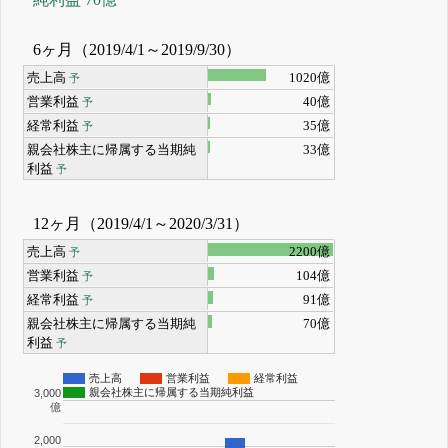
6ヶ月（2019/4/1～2019/9/30）
売上高
1020億
予
営業利益
40億
予
経常利益
35億
予
親会社株主に帰属する当期純
33億
利益
予
12ヶ月（2019/4/1～2020/3/31）
売上高
2200億
予
営業利益
104億
予
経常利益
91億
予
親会社株主に帰属する当期純
70億
利益
予
売上高
営業利益
経常利益
親会社株主に帰属する当期純利益
3,000
億
2,000