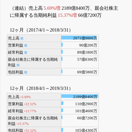
（連結）売上高
5.69%増
2189億8400万、親会社株主
に帰属する当期純利益
15.37%増
66億7200万
12ヶ月（2017/4/1～2018/3/31）
売上高
2071億9800万
前
営業利益
90億200万
前
経常利益
89億1800万
前
親会社株主に帰属する当期純
57億8300万
利益
前
包括利益
69億5800万
前
12ヶ月（2018/4/1～2019/3/31）
売上高
2189億8400万
+5.69%
営業利益
110億2900万
+22.52%
経常利益
101億4600万
+13.77%
親会社株主に帰属する当期純
66億7200万
利益
+15.37%
包括利益
105億4300万
+51.52%