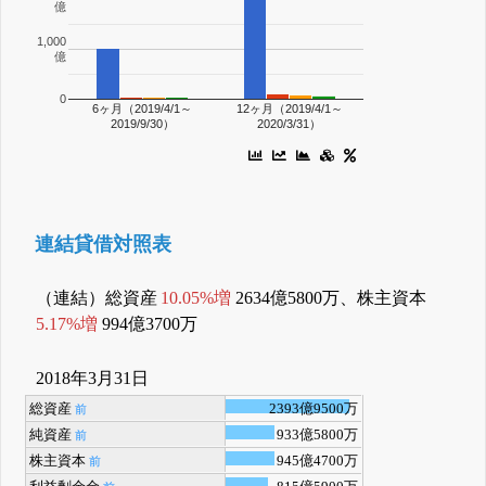
億
1,000
億
0
6ヶ月（2019/4/1～
12ヶ月（2019/4/1～
2019/9/30）
2020/3/31）
連結貸借対照表
（連結）総資産
10.05%増
2634億5800万、株主資本
5.17%増
994億3700万
2018年3月31日
総資産
2393億9500万
前
純資産
933億5800万
前
株主資本
945億4700万
前