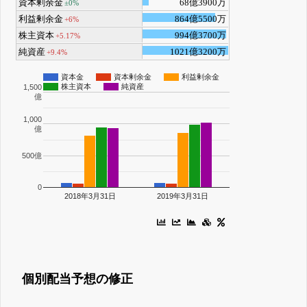
資本剰余金
68億3900万
±0%
利益剰余金
864億5500万
+6%
株主資本
994億3700万
+5.17%
純資産
1021億3200万
+9.4%
資本金
資本剰余金
利益剰余金
株主資本
純資産
1,500
億
1,000
億
500億
0
2018年3月31日
2019年3月31日
個別配当予想の修正