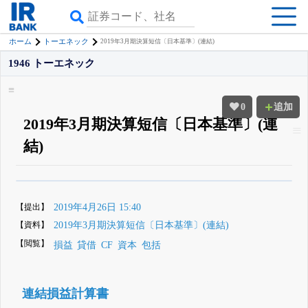
ホーム
トーエネック
2019年3月期決算短信〔日本基準〕(連結)
1946 トーエネック
0
追加
2019年3月期決算短信〔日本基準〕(連
結)
β版IRBANKでは、
8月24日まで完全無料
四半期業績・決算の進捗
がさらに
詳しく見られる
無料でβ版をはじめる
【提出】
2019年4月26日 15:40
登録すると永久30%OFFと米株版の先行利用も付きます
【資料】
2019年3月期決算短信〔日本基準〕(連結)
【閲覧】
損益
貸借
CF
資本
包括
連結損益計算書