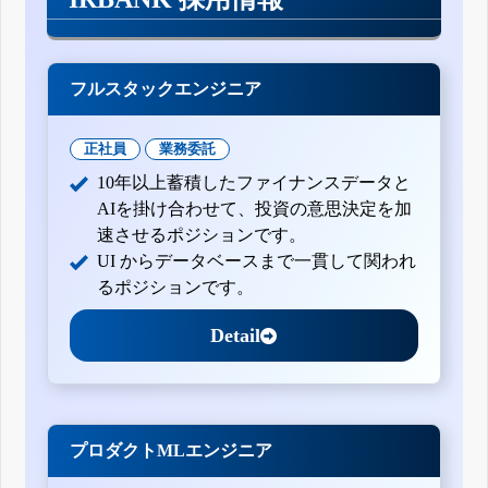
2020年3月期第3四半期決算短信〔日本基準〕(連結)
2020年3月期第2四半期決算短信〔日本基準〕(連結)
第2四半期累計期間業績予想と実績との差異及び通期業績予
想の修正並びに剰余金の配当(中間配当)及び期末配当予想の
修正に関するお知らせ
フルスタックエンジニア
2020年3月期第1四半期決算短信〔日本基準〕(連結)
2019年3月期決算短信〔日本基準〕(連結)
正社員
業務委託
業績予想及び配当予想の修正に関するお知らせ
平成31年3月期第3四半期決算短信〔日本基準〕(連結)
10年以上蓄積したファイナンスデータと
平成31年3月期第2四半期決算短信〔日本基準〕(連結)
AIを掛け合わせて、投資の意思決定を加
平成31年3月期第1四半期決算短信〔日本基準〕(連結)
速させるポジションです。
平成30年3月期決算短信〔日本基準〕(連結)
UI からデータベースまで一貫して関われ
業績予想及び配当予想の修正に関するお知らせ
るポジションです。
平成30年3月期第3四半期決算短信〔日本基準〕(連結)
平成30年3月期第2四半期決算短信〔日本基準〕(連結)
Detail
平成30年3月期第1四半期決算短信〔日本基準〕(連結)
平成29年3月期決算短信〔日本基準〕(連結)
業績予想及び配当予想の修正に関するお知らせ
平成29年3月期第3四半期決算短信〔日本基準〕(連結)
平成29年3月期第2四半期決算短信〔日本基準〕(連結)
プロダクトMLエンジニア
平成29年3月期第1四半期決算短信〔日本基準〕(連結)
平成28年3月期決算短信〔日本基準〕(連結)