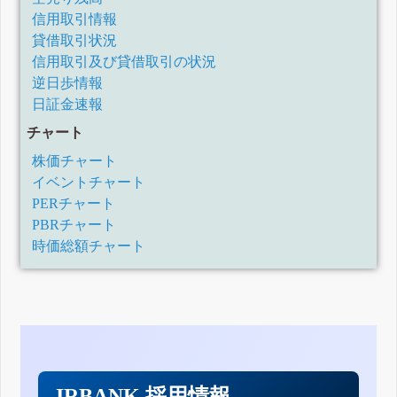
業績予想及び配当予想の修正に関するお知らせ
信用取引情報
業績予想の修正に関するお知らせ
貸借取引状況
2023年3月期第3四半期決算短信〔日本基準〕(連結)
2023年3月期第2四半期決算短信〔日本基準〕(連結)
信用取引及び貸借取引の状況
特別損失の計上及び第2四半期業績予想と実績との差異並び
逆日歩情報
に通期業績予想の修正に関するお知らせ
日証金速報
2023年3月期第1四半期決算短信〔日本基準〕(連結)
2022年3月期決算短信〔日本基準〕(連結)
チャート
2022年3月期第3四半期決算短信〔日本基準〕(連結)
株価チャート
2022年3月期第2四半期決算短信〔日本基準〕(連結)
イベントチャート
2022年3月期第1四半期決算短信〔日本基準〕(連結)
PERチャート
2021年3月期決算短信〔日本基準〕(連結)
2021年3月期通期業績予想及び期末配当予想の修正に関する
PBRチャート
お知らせ
時価総額チャート
2021年3月期第3四半期決算短信〔日本基準〕(連結)
2021年3月期第2四半期業績予想と実績との差異及び通期業
績予想の修正並びに剰余金の配当(中間配当)及び期末配当予
想の修正に関するお知らせ
2021年3月期第2四半期決算短信〔日本基準〕(連結)
2021年3月期第2四半期累計期間及び通期の業績予想並びに
配当予想(中間・期末)に関するお知らせ
2021年3月期第1四半期決算短信〔日本基準〕(連結)
2020年3月期決算短信〔日本基準〕(連結)
IRBANK 採用情報