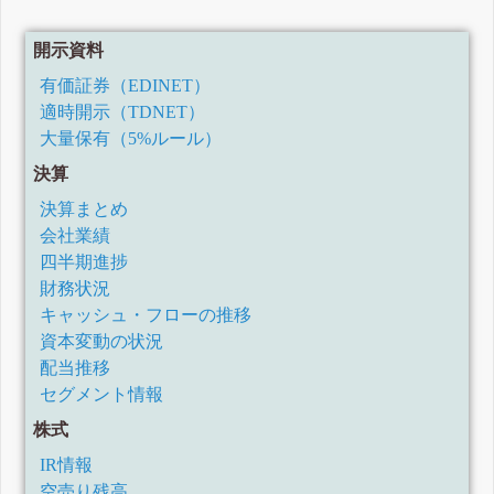
2025年3月期決算短信〔日本基準〕(連結)
2025年3月期通期業績予想と実績との差異及び剰余金の配当
開示資料
に関するお知らせ
2025年3月期第3四半期決算短信〔日本基準〕(連結)(公認会
有価証券（EDINET）
計士等による期中レビューの完了)
適時開示（TDNET）
2025年3月期第3四半期決算短信〔日本基準〕(連結)
大量保有（5%ルール）
2025年3月期第2四半期(中間期)決算短信〔日本基準〕(連結)
特別損失の計上及び2025年3月期第2四半期(中間期)業績予想
決算
と実績との差異並びに通期業績予想の修正に関するお知ら
せ
決算まとめ
2025年3月期第1四半期決算短信〔日本基準〕(連結)(公認会
会社業績
計士等による期中レビューの完了)
2025年3月期第1四半期決算短信〔日本基準〕(連結)
四半期進捗
株式分割、株式分割に伴う定款の一部変更および配当予想
財務状況
の修正に関するお知らせ
キャッシュ・フローの推移
2024年3月期決算短信〔日本基準〕(連結)
資本変動の状況
配当方針の変更及び期末配当予想の修正(増配)に関するお知
らせ
配当推移
2024年3月期通期業績予想の修正に関するお知らせ
セグメント情報
2024年3月期第3四半期決算短信〔日本基準〕(連結)
株式
2024年3月期第2四半期決算短信〔日本基準〕(連結)
2024年3月期第1四半期決算短信〔日本基準〕(連結)
IR情報
2023年3月期決算短信〔日本基準〕(連結)
空売り残高