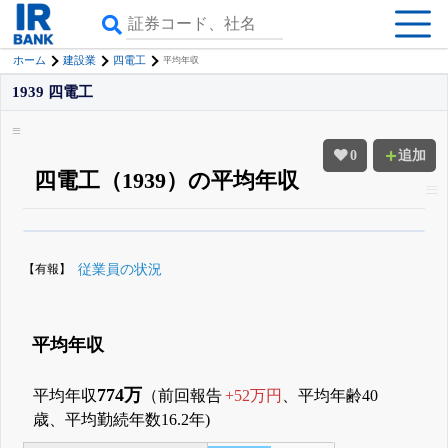
ホーム
建設業
四電工
平均年収
1939 四電工
0
追加
四電工（1939）の平均年収
β版IRBANKでは、
8月24日まで完全無料
役員の兼任・大株主
がさらに詳し
く追える
無料でβ版をはじめる
【有報】
従業員の状況
登録すると永久30%OFFと米株版の先行利用も付きます
平均年収
774万
平均年収
（前回報告
+52万円
、平均年齢40
歳、平均勤続年数16.2年)