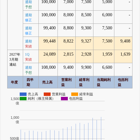
100,000
7,000
7,500
5,000
-
通期
予想
100,000
8,000
8,500
6,000
-
通期
修正
99,400
8,800
9,300
7,500
-
通期
修正
99,448
8,822
9,327
7,500
9,408
通期
実績
24,089
2,815
2,928
1,959
1,639
2027年
1Q
3月期
実績
連結
108,000
9,400
9,900
6,600
-
通期
予想
四半
営業利
経常利
当期純利
包括利
年度
売上高
期
益
益
益
益
売上高
営業利益
経常利益
純利（株主帰属）
包括利益
1,500
億
1,000
億
500億