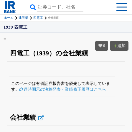
ホーム
建設業
四電工
会社業績
1939 四電工
0
追加
四電工（1939）の会社業績
β版IRBANKでは、
8月24日まで完全無料
四半期業績・決算の進捗
がさらに
詳しく見られる
無料でβ版をはじめる
このページは有価証券報告書を優先して表示していま
登録すると永久30%OFFと米株版の先行利用も付きます
す。
適時開示の決算発表・業績修正履歴はこちら
会社業績