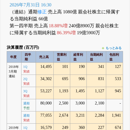
2026年7月31日 16:30
（連結）通期
修正
売上高 1080億 親会社株主に帰属す
る当期純利益 66億
第一四半期 売上高
18.88%増
240億8900万 親会社株主
に帰属する当期純利益
86.39%増
19億5900万
決算履歴 (百万円)
もっとみる
四半
営業利
経常利
当期純利
包括利
年度
売上高
期
益
益
益
益
14,495
101
190
341
127
2018年
1Q
3月期
実績
連結
34,302
695
906
831
533
2Q
実績
53,227
1,193
1,495
1,127
945
3Q
実績
80,000
2,500
3,000
2,100
-
通期
予想
77,055
2,674
3,211
2,284
1,941
通期
実績
16,579
249
360
227
674
2019年
1Q