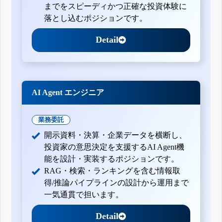
までをスピーディかつ正確な投資体験に
落とし込むポジションです。
Detail
AI Agent エンジニア
業務委託
開示資料・決算・企業データを横断し、
投資家の意思決定を支援するAI Agent機
能を設計・実装するポジションです。
RAG・検索・ランキングを含む情報取
得/推論パイプラインの設計から運用まで
一気通貫で担います。
Detail