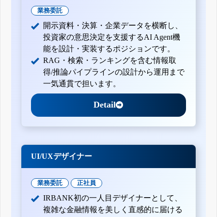
業務委託
開示資料・決算・企業データを横断し、
投資家の意思決定を支援するAI Agent機
能を設計・実装するポジションです。
RAG・検索・ランキングを含む情報取
得/推論パイプラインの設計から運用まで
一気通貫で担います。
Detail
UI/UXデザイナー
業務委託
正社員
IRBANK初の一人目デザイナーとして、
複雑な金融情報を美しく直感的に届ける