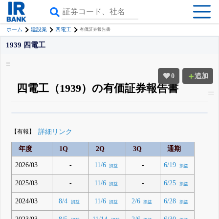
ホーム
建設業
四電工
有価証券報告書
1939 四電工
0
追加
四電工（1939）の有価証券報告書
β版IRBANKでは、
8月24日まで完全無料
四半期業績・決算の進捗
がさらに
詳しく見られる
無料でβ版をはじめる
【有報】
詳細リンク
登録すると永久30%OFFと米株版の先行利用も付きます
年度
1Q
2Q
3Q
通期
2026/03
-
-
11/6
6/19
損益
損益
2025/03
-
-
11/6
6/25
損益
損益
2024/03
8/4
11/6
2/6
6/28
損益
損益
損益
損益