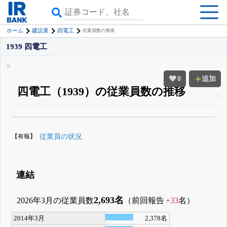
ホーム
建設業
四電工
従業員数の推移
1939 四電工
0
追加
四電工（1939）の従業員数の推移
β版IRBANKでは、
8月24日まで完全無料
役員の兼任・大株主
がさらに詳し
く追える
無料でβ版をはじめる
【有報】
従業員の状況
登録すると永久30%OFFと米株版の先行利用も付きます
連結
2,693名
2026年3月の従業員数
（前回報告
+33
名）
2014年3月
2,378名