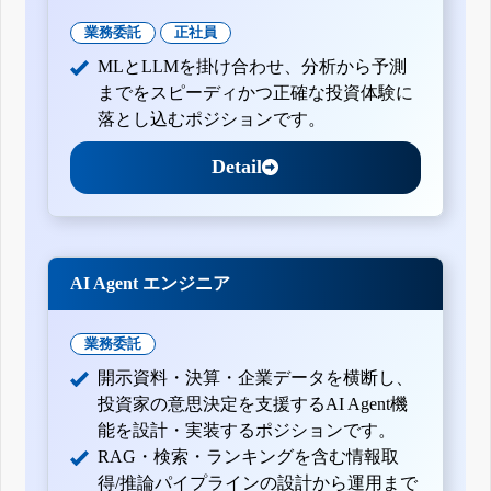
業務委託
正社員
MLとLLMを掛け合わせ、分析から予測
までをスピーディかつ正確な投資体験に
落とし込むポジションです。
Detail
AI Agent エンジニア
業務委託
開示資料・決算・企業データを横断し、
投資家の意思決定を支援するAI Agent機
能を設計・実装するポジションです。
RAG・検索・ランキングを含む情報取
得/推論パイプラインの設計から運用まで