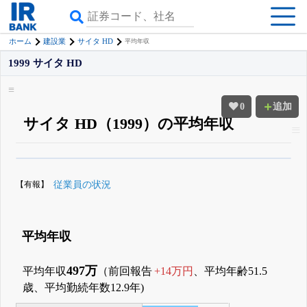
ホーム
建設業
サイタ HD
平均年収
1999 サイタ HD
0
追加
サイタ HD（1999）の平均年収
β版IRBANKでは、
8月24日まで完全無料
役員の兼任・大株主
がさらに詳し
く追える
無料でβ版をはじめる
【有報】
従業員の状況
登録すると永久30%OFFと米株版の先行利用も付きます
平均年収
497万
平均年収
（前回報告
+14万円
、平均年齢51.5
歳、平均勤続年数12.9年)