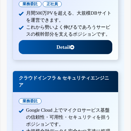
業務委託
正社員
月間500万PVを超える、大規模DBサイト
を運営できます。
これから勢いよく伸びるであろうサービ
スの根幹部分を支えるポジションです。
Detail
クラウドインフラ & セキュリティエンジニ
ア
業務委託
Google Cloud 上でマイクロサービス基盤
の信頼性・可用性・セキュリティを担う
ポジションです。