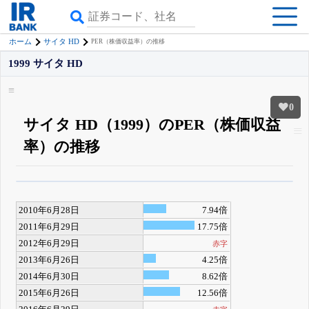
ホーム
サイタ HD
PER（株価収益率）の推移
1999 サイタ HD
0
サイタ HD（1999）のPER（株価収益
率）の推移
β版IRBANKでは、
8月24日まで完全無料
四半期業績・決算の進捗
がさらに
詳しく見られる
無料でβ版をはじめる
2010年6月28日
7.94倍
登録すると永久30%OFFと米株版の先行利用も付きます
2011年6月29日
17.75倍
2012年6月29日
赤字
2013年6月26日
4.25倍
2014年6月30日
8.62倍
2015年6月26日
12.56倍