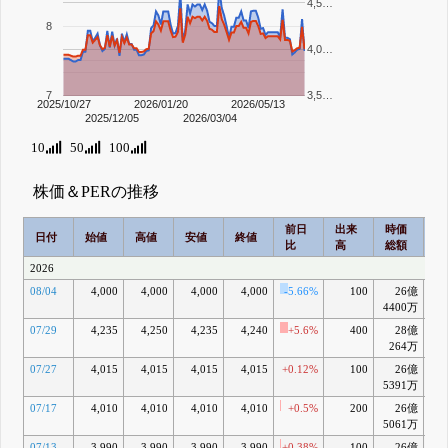
4,5…
8
4,0…
7
3,5…
2025/10/27
2026/01/20
2026/05/13
2025/12/05
2026/03/04
10
50
100
株価＆PERの推移
前日
出来
時価
2
日付
始値
高値
安値
終値
比
高
総額
乖
2026
08/04
4,000
4,000
4,000
4,000
-5.66%
100
26億
-3
4400万
07/29
4,235
4,250
4,235
4,240
+5.6%
400
28億
+2
264万
07/27
4,015
4,015
4,015
4,015
+0.12%
100
26億
-3
5391万
07/17
4,010
4,010
4,010
4,010
+0.5%
200
26億
-3
5061万
07/13
3,990
3,990
3,990
3,990
+0.38%
100
26億
-4