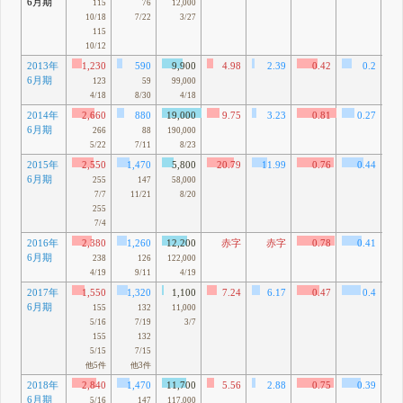
6月期
60
115
76
12,000
10/18
7/22
3/27
115
10/12
2013年
1,230
590
9,900
4.98
2.39
0.42
0.2
6月期
13
123
59
99,000
4/18
8/30
4/18
2014年
2,660
880
19,000
9.75
3.23
0.81
0.27
6月期
58
266
88
190,000
5/22
7/11
8/23
2015年
2,550
1,470
5,800
20.79
11.99
0.76
0.44
6月期
85
255
147
58,000
7/7
11/21
8/20
255
7/4
2016年
2,380
1,260
12,200
赤字
赤字
0.78
0.41
6月期
73
238
126
122,000
4/19
9/11
4/19
2017年
1,550
1,320
1,100
7.24
6.17
0.47
0.4
6月期
24
155
132
11,000
5/16
7/19
3/7
155
132
5/15
7/15
他5件
他3件
2018年
2,840
1,470
11,700
5.56
2.88
0.75
0.39
6月期
77
5/16
147
117,000