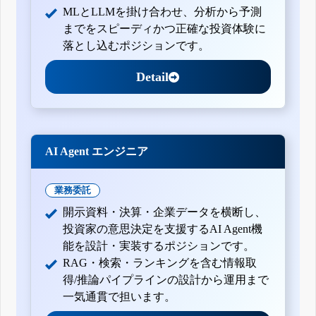
MLとLLMを掛け合わせ、分析から予測
までをスピーディかつ正確な投資体験に
落とし込むポジションです。
Detail
AI Agent エンジニア
業務委託
開示資料・決算・企業データを横断し、
投資家の意思決定を支援するAI Agent機
能を設計・実装するポジションです。
RAG・検索・ランキングを含む情報取
得/推論パイプラインの設計から運用まで
一気通貫で担います。