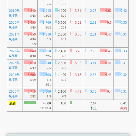
7/5
7/7
2019年
2,840
1,915
4,900
3.34
2.25
0.62
0.42
6月期
77
5/15
12/25
8/20
2020年
2,680
1,760
3,500
3.22
2.11
0.5
0.33
6月期
71
8/19
3/13
10/23
2021年
2,650
1,910
2,200
3.06
2.21
0.43
0.31
6月期
51
6/10
2/5
6/15
6/9
2022年
3,040
2,250
2,400
3.76
2.78
0.45
0.33
6月期
9
8/18
2/15
9/22
2023年
2,970
2,240
2,500
5.05
3.81
0.41
0.31
6月期
63
5/12
7/6
8/30
2024年
3,600
2,698
1,400
3.18
2.38
0.43
0.32
6月期
79
5/20
9/4
4/16
8/31
2025年
3,710
2,880
2,100
4.79
3.72
0.4
0.31
6月期
52
2/12
8/5
6/6
最新
4,000
100
7.64
0.41
予想
実績
2026/8/4