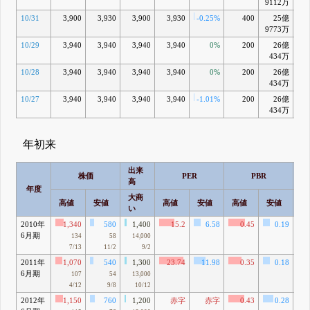
9112万
10/31
3,900
3,930
3,900
3,930
-0.25%
400
25億
-0
9773万
10/29
3,940
3,940
3,940
3,940
0%
200
26億
+0
434万
10/28
3,940
3,940
3,940
3,940
0%
200
26億
+0
434万
10/27
3,940
3,940
3,940
3,940
-1.01%
200
26億
+0
434万
年初来
出来
株価
PER
PBR
高
年度
大商
高値
安値
高値
安値
高値
安値
高
い
2010年
1,340
580
1,400
15.2
6.58
0.45
0.19
6月期
134
58
14,000
7/13
11/2
9/2
2011年
1,070
540
1,300
23.74
11.98
0.35
0.18
7億
6月期
107
54
13,000
4/12
9/8
10/12
2012年
1,150
760
1,200
赤字
赤字
0.43
0.28