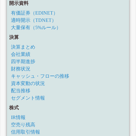
開示資料
有価証券（EDINET）
適時開示（TDNET）
大量保有（5%ルール）
決算
決算まとめ
会社業績
四半期進捗
財務状況
キャッシュ・フローの推移
資本変動の状況
配当推移
セグメント情報
株式
IR情報
空売り残高
信用取引情報