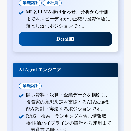
業務委託
正社員
MLとLLMを掛け合わせ、分析から予測
までをスピーディかつ正確な投資体験に
落とし込むポジションです。
Detail
AI Agent エンジニア
業務委託
開示資料・決算・企業データを横断し、
投資家の意思決定を支援するAI Agent機
能を設計・実装するポジションです。
RAG・検索・ランキングを含む情報取
得/推論パイプラインの設計から運用まで
一気通貫で担います。