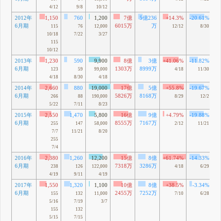
4/12
9/8
10/12
2012年
1,150
760
1,200
7億
5億236
+14.3%
-20.61%
6月期
6015万
万
115
76
12,000
12/12
8/30
10/18
7/22
3/27
115
10/12
2013年
1,230
590
9,900
8億
3億
+41.06%
-11.82%
6月期
1303万
8999万
123
59
99,000
4/18
11/30
4/18
8/30
4/18
2014年
2,660
880
19,000
17億
5億
+55.8%
-19.67%
6月期
5826万
8168万
266
88
190,000
8/29
12/2
5/22
7/11
8/23
2015年
2,550
1,470
5,800
16億
9億
+4.79%
-19.88%
6月期
8555万
7167万
255
147
58,000
2/12
11/21
7/7
11/21
8/20
255
7/4
2016年
2,380
1,260
12,200
15億
8億
+61.74%
-14.33%
6月期
7318万
3286万
238
126
122,000
4/18
6/29
4/19
9/11
4/19
2017年
1,550
1,320
1,100
10億
8億
+38.5%
-3.34%
6月期
2455万
7252万
155
132
11,000
7/10
6/28
5/16
7/19
3/7
155
132
5/15
7/15