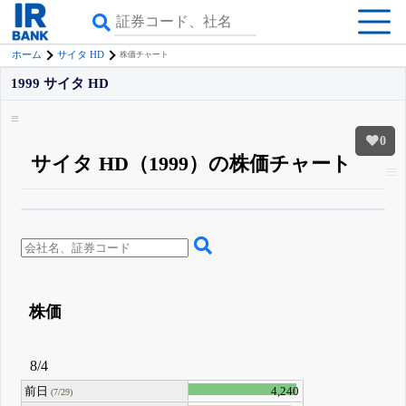
ホーム
サイタ HD
株価チャート
1999 サイタ HD
0
サイタ HD（1999）の株価チャート
β版IRBANKでは、
8月24日まで完全無料
四半期業績・決算の進捗
がさらに
詳しく見られる
無料でβ版をはじめる
登録すると永久30%OFFと米株版の先行利用も付きます
株価
8/4
前日
4,240
(7/29)