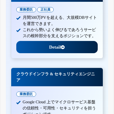
業務委託
正社員
月間500万PVを超える、大規模DBサイト
を運営できます。
これから勢いよく伸びるであろうサービ
スの根幹部分を支えるポジションです。
Detail
クラウドインフラ & セキュリティエンジニ
ア
業務委託
Google Cloud 上でマイクロサービス基盤
の信頼性・可用性・セキュリティを担う