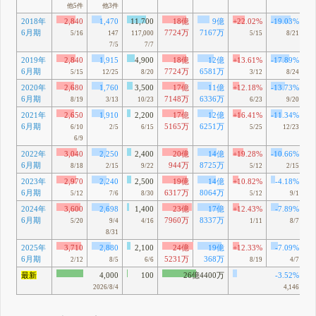
他5件
他3件
2018年
2,840
1,470
11,700
18億
9億
+22.02%
-19.03%
6月期
7724万
7167万
5/16
147
117,000
5/15
8/21
7/5
7/7
2019年
2,840
1,915
4,900
18億
12億
+13.61%
-17.89%
6月期
7724万
6581万
5/15
12/25
8/20
3/12
8/24
2020年
2,680
1,760
3,500
17億
11億
+12.18%
-13.73%
6月期
7148万
6336万
8/19
3/13
10/23
6/23
9/20
2021年
2,650
1,910
2,200
17億
12億
+16.41%
-11.34%
6月期
5165万
6251万
6/10
2/5
6/15
5/25
12/23
6/9
2022年
3,040
2,250
2,400
20億
14億
+19.28%
-10.66%
6月期
944万
8725万
8/18
2/15
9/22
5/12
2/15
2023年
2,970
2,240
2,500
19億
14億
+10.82%
-4.18%
6月期
6317万
8064万
5/12
7/6
8/30
5/12
9/1
2024年
3,600
2,698
1,400
23億
17億
+12.43%
-7.89%
6月期
7960万
8337万
5/20
9/4
4/16
1/11
8/7
8/31
2025年
3,710
2,880
2,100
24億
19億
+12.33%
-7.09%
6月期
5231万
368万
2/12
8/5
6/6
8/19
4/7
最新
4,000
100
26億4400万
-3.52%
2026/8/4
4,146