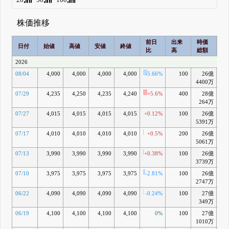
株価推移
前日
出来
時価
2
日付
始値
高値
安値
終値
比
高
総額
乖
2026
08/04
4,000
4,000
4,000
4,000
-5.66%
100
26億
-3
4400万
07/29
4,235
4,250
4,235
4,240
+5.6%
400
28億
+2
264万
07/27
4,015
4,015
4,015
4,015
+0.12%
100
26億
-3
5391万
07/17
4,010
4,010
4,010
4,010
+0.5%
200
26億
-3
5061万
07/13
3,990
3,990
3,990
3,990
+0.38%
100
26億
-4
3739万
07/10
3,975
3,975
3,975
3,975
-2.81%
100
26億
2747万
06/22
4,090
4,090
4,090
4,090
-0.24%
100
27億
-2
349万
06/19
4,100
4,100
4,100
4,100
0%
100
27億
-2
1010万