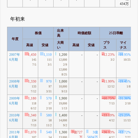
434万
年初来
出来
株価
時価総額
25日乖離
高
年度
大商
プラ
マイ
高値
安値
高値
安値
い
ス
ナス
2007年
1,450
1,110
1,200
-
-
+12.23%
-10.95%
6月期
145
111
12,000
3/2
10/25
7/5
3/1
2/9
12,000
8/25
2008年
1,330
970
1,000
-
-
+11.99%
-19.45%
6月期
133
97
10,000
12/12
1/8
7/12
3/31
9/13
2009年
1,180
570
1,900
-
-
+60.75%
-31.36%
6月期
118
57
19,000
7/13
2/10
6/12
2/10
1/13
2010年
1,340
580
1,400
-
-
+33.19%
-25.25%
6月期
134
58
14,000
4/12
11/13
7/13
11/2
9/2
2011年
1,070
540
1,300
7億727
3億
+36.13%
-12.72%
6月期
万
5694万
107
54
13,000
4/12
7/22