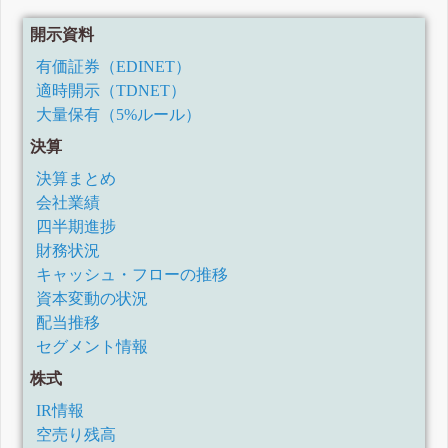
開示資料
有価証券（EDINET）
適時開示（TDNET）
大量保有（5%ルール）
決算
決算まとめ
会社業績
四半期進捗
財務状況
キャッシュ・フローの推移
資本変動の状況
配当推移
セグメント情報
株式
IR情報
空売り残高