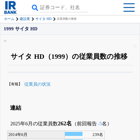
ホーム
建設業
サイタ HD
従業員数の推移
1999 サイタ HD
サイタ HD（1999）の従業員数の推移
β版IRBANKでは、
8月24日まで完全無料
役員の兼任・大株主
がさらに詳し
く追える
無料でβ版をはじめる
【有報】
従業員の状況
登録すると永久30%OFFと米株版の先行利用も付きます
連結
262名
2025年6月の従業員数
（前回報告
-5
名）
2014年6月
239名