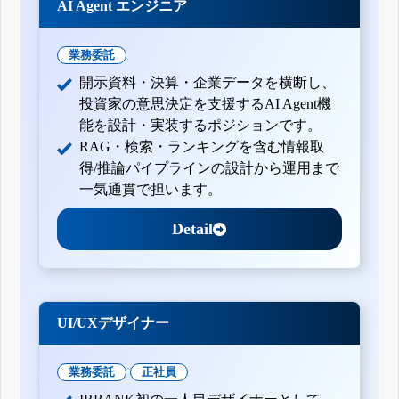
AI Agent エンジニア
業務委託
開示資料・決算・企業データを横断し、
投資家の意思決定を支援するAI Agent機
能を設計・実装するポジションです。
RAG・検索・ランキングを含む情報取
得/推論パイプラインの設計から運用まで
一気通貫で担います。
Detail
UI/UXデザイナー
業務委託
正社員