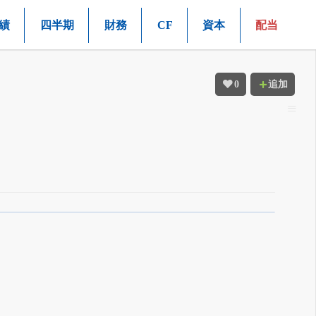
績
四半期
財務
CF
資本
配当
0
追加