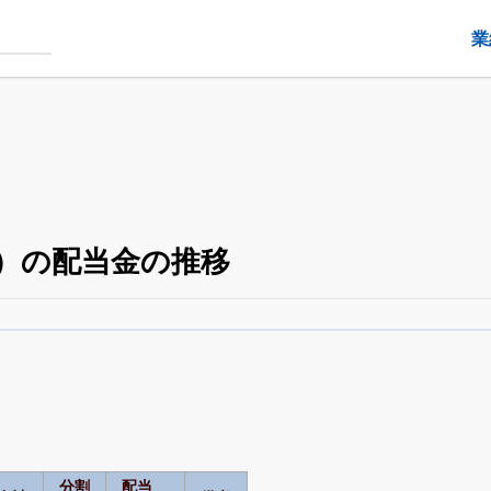
業
9）の配当金の推移
配当・優待の推移
がさらに詳しく見られる
24日まで完全無料
でβ版をはじめる
OFFと米株版の先行利用も付きます
分割
配当