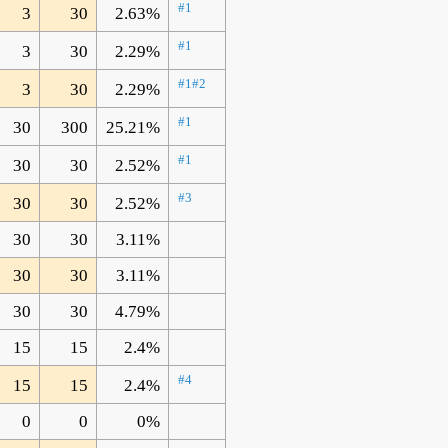
#1
3
30
2.63%
#1
3
30
2.29%
#1
#2
3
30
2.29%
#1
30
300
25.21%
#1
30
30
2.52%
#3
30
30
2.52%
30
30
3.11%
30
30
3.11%
30
30
4.79%
15
15
2.4%
#4
15
15
2.4%
0
0
0%