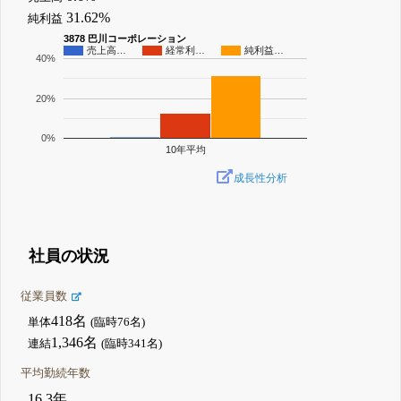
31.62%
純利益
3878 巴川コーポレーション
売上高…
経常利…
純利益…
40%
20%
0%
10年平均
成長性分析
社員の状況
従業員数
418名
単体
(臨時76名)
1,346名
連結
(臨時341名)
平均勤続年数
16.3年