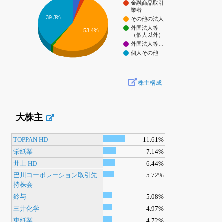
金融商品取引
業者
39.3%
その他の法人
外国法人等
53.4%
（個人以外）
外国法人等…
個人その他
株主構成
大株主
TOPPAN HD
11.61%
栄紙業
7.14%
井上 HD
6.44%
巴川コーポレーション取引先
5.72%
持株会
鈴与
5.08%
三井化学
4.97%
東紙業
4.72%