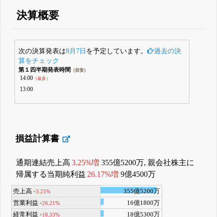
決算概要
次の決算発表は
8月7日
を予定しています。
過去の決
算をチェック
第１四半期発表時間
（目安）
14:00
（最多）
13:00
損益計算書
通期連結売上高
3.25%増
355億5200万, 親会社株主に
帰属する当期純利益
26.17%増
9億4500万
売上高
355億5200万
+3.25%
営業利益
16億1800万
+26.21%
経常利益
18億5300万
+18.33%