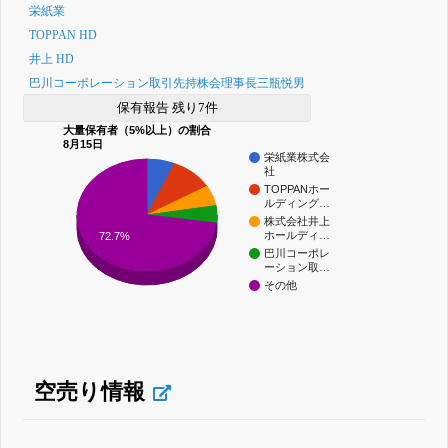
栄紙業
TOPPAN HD
井上 HD
巴川コーポレーション取引先持株会理事長三瓶悦男
保有報告 残り7件
大量保有者（5%以上）の割合
8月15日
栄紙業株式会
社
TOPPANホー
ルディング…
株式会社井上
ホールディ…
72.7%
巴川コーポレ
ーション取…
その他
空売り情報