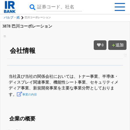
パルプ・紙
巴川コーポレーション
3878
巴川コーポレーション
0
追加
会社情報
β版IRBANKでは、
8月24日まで完全無料
四半期業績・決算の進捗
がさらに
詳しく見られる
無料でβ版をはじめる
当社及び当社の関係会社においては、トナー事業、半導体・
登録すると永久30%OFFと米株版の先行利用も付きます
ディスプレイ関連事業、機能性シート事業、セキュリティメ
ディア事業、新規開発事業を主要な事業分野としておりま
す。
事業の内容
企業の概要