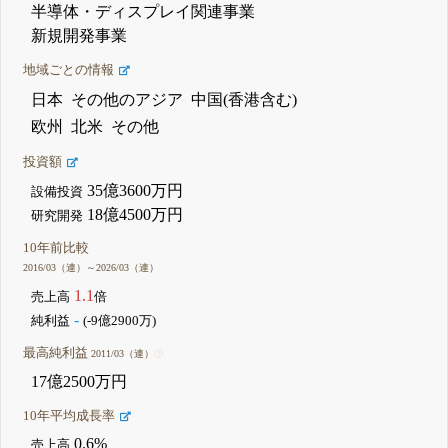
半導体・ディスプレイ関連事業
新規開発事業
地域ごとの情報
日本
その他のアジア
中国(香港含む)
欧州
北米
その他
投資額
35億3600万円
設備投資
18億4500万円
研究開発
10年前比較
2016/03（連）～2026/03（連）
1.1
売上高
倍
-
純利益
(-9億2900万)
最高純利益
2011/03（連）
17億2500万円
10年平均成長率
0.6%
売上高