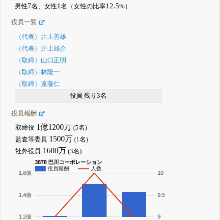
7
1
12.5
男性
名、女性
名（女性の比率
%）
役員一覧
（代表）井上善雄
（代表）井上雄介
（取締）山口正明
（取締）林隆一
（取締）遠藤仁
役員 残り3名
役員報酬
1億1200万
取締役
(5名)
1500万
監査等委員
(1名)
1600万
社外役員
(3名)
3878 巴川コーポレーション
役員報酬
人数
1.6億
10
1.4億
9.5
1.2億
9