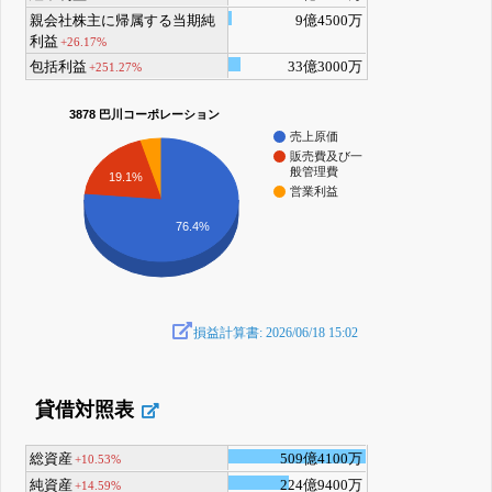
親会社株主に帰属する当期純
9億4500万
利益
+26.17%
包括利益
33億3000万
+251.27%
3878 巴川コーポレーション
売上原価
販売費及び一
般管理費
19.1%
営業利益
76.4%
損益計算書: 2026/06/18 15:02
貸借対照表
総資産
509億4100万
+10.53%
純資産
224億9400万
+14.59%