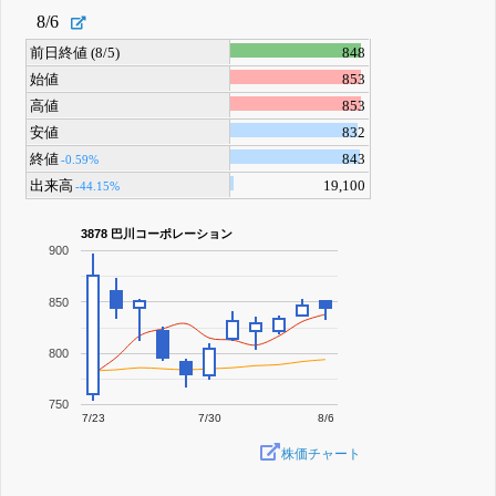
8/6
前日終値 (8/5)
848
始値
853
高値
853
安値
832
終値
843
-0.59%
出来高
19,100
-44.15%
3878 巴川コーポレーション
900
850
800
750
7/23
7/30
8/6
株価チャート