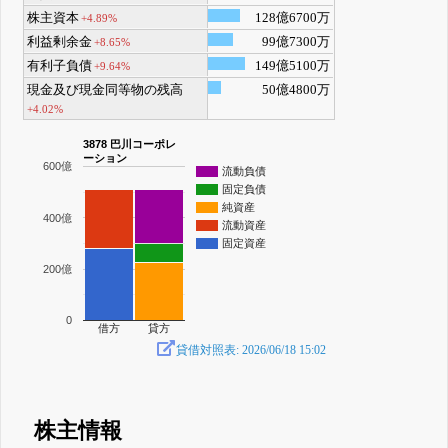
株主資本
128億6700万
+4.89%
利益剰余金
99億7300万
+8.65%
有利子負債
149億5100万
+9.64%
現金及び現金同等物の残高
50億4800万
+4.02%
3878 巴川コーポレ
ーション
600億
流動負債
固定負債
純資産
400億
流動資産
固定資産
200億
0
借方
貸方
貸借対照表: 2026/06/18 15:02
株主情報