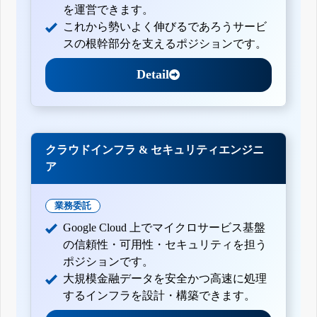
を運営できます。
これから勢いよく伸びるであろうサービ
スの根幹部分を支えるポジションです。
Detail
クラウドインフラ & セキュリティエンジニ
ア
業務委託
Google Cloud 上でマイクロサービス基盤
の信頼性・可用性・セキュリティを担う
ポジションです。
大規模金融データを安全かつ高速に処理
するインフラを設計・構築できます。