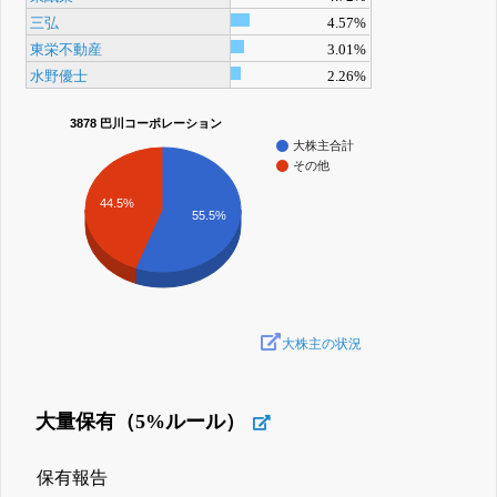
三弘
4.57%
東栄不動産
3.01%
水野優士
2.26%
3878 巴川コーポレーション
大株主合計
その他
44.5%
55.5%
大株主の状況
大量保有（5%ルール）
保有報告