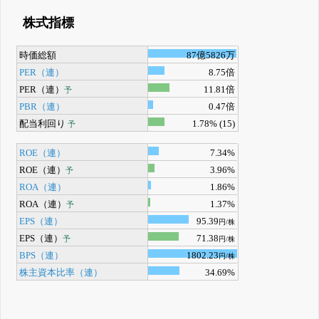
株式指標
時価総額
87億5826万
PER（連）
8.75倍
PER（連）
11.81倍
予
PBR（連）
0.47倍
配当利回り
1.78% (15)
予
ROE（連）
7.34%
ROE（連）
3.96%
予
ROA（連）
1.86%
ROA（連）
1.37%
予
EPS（連）
95.39
円/株
EPS（連）
71.38
予
円/株
BPS（連）
1802.23
円/株
株主資本比率（連）
34.69%