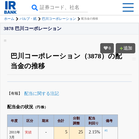
ホーム
パルプ・紙
巴川コーポレーション
配当金の推移
3878 巴川コーポレーション
0
追加
巴川コーポレーション（3878）の配
当金の推移
β版IRBANKでは、
8月24日まで完全無料
配当・優待の推移
がさらに詳しく
見られる
無料でβ版をはじめる
【有報】
配当に関する注記
登録すると永久30%OFFと米株版の先行利用も付きます
配当金の状況
（円/株）
分割
配当
年度
区分
期末
合計
備考
調整
利回り
#1
-
5
25
2.15%
2011年
実績
3月