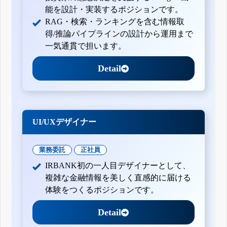
能を設計・実装するポジションです。
RAG・検索・ランキングを含む情報取
得/推論パイプラインの設計から運用まで
一気通貫で担います。
Detail
UI/UXデザイナー
業務委託
正社員
IRBANK初の一人目デザイナーとして、
複雑な金融情報を美しく直感的に届ける
体験をつくるポジションです。
Detail