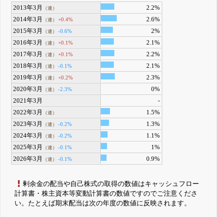
2013年3月
2.2%
（連）
2014年3月
2.6%
+0.4%
（連）
2015年3月
2%
-0.6%
（連）
2016年3月
2.1%
+0.1%
（連）
2017年3月
2.2%
+0.1%
（連）
2018年3月
2.1%
-0.1%
（連）
2019年3月
2.3%
+0.2%
（連）
2020年3月
0%
-2.3%
（連）
2021年3月
-
2022年3月
1.5%
（連）
2023年3月
1.3%
-0.2%
（連）
2024年3月
1.1%
-0.2%
（連）
2025年3月
1%
-0.1%
（連）
2026年3月
0.9%
-0.1%
（連）
剰余金の配当や自己株式の取得の数値はキャッシュフロー
計算書・株主資本等変動計算書の数値ですのでご注意くださ
い。たとえば期末配当は次の年度の数値に反映されます。