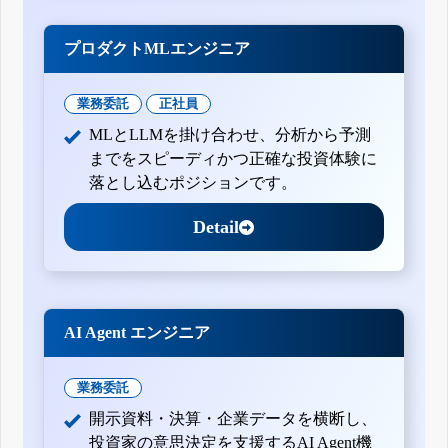
プロダクトMLエンジニア
業務委託
正社員
MLとLLMを掛け合わせ、分析から予測
までをスピーディかつ正確な投資体験に
落とし込むポジションです。
Detail
AI Agent エンジニア
業務委託
開示資料・決算・企業データを横断し、
投資家の意思決定を支援するAI Agent機