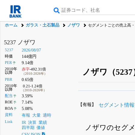
ホーム
ガラス・土石製品
ノザワ
セグメントごとの売上高・
5237 ノザワ
5237
2026/08/07
時価
144億円
PER
9.14倍
予
2010年
赤字
-492.31倍
ノザワ（52
以降
（2010-2026年）
PBR
0.65倍
2010年
0.21-1.24倍
以降
（2010-2026年）
β版IRBANKでは、
8月
配当
3.59%
予
ROE
7.14%
予
無料
【有報】
セグメント情報
ROA
5.08%
予
登録すると永久30%
資料
有報
大量
適時
Link
IR
決算
業績
ノザワのセグ
四半期
価値
CSV,JSON