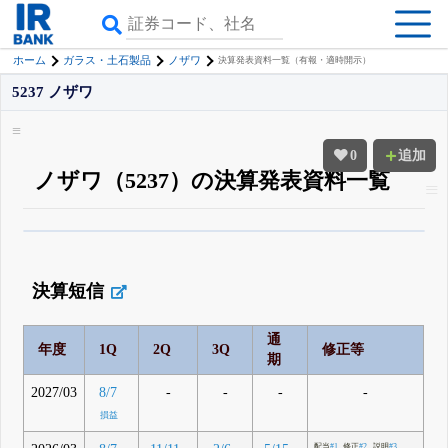
ホーム
ガラス・土石製品
ノザワ
決算発表資料一覧（有報・適時開示）
5237 ノザワ
0
追加
ノザワ（5237）の決算発表資料一覧
β版IRBANKでは、
8月24日まで完全無料
四半期業績・決算の進捗
がさらに
詳しく見られる
無料でβ版をはじめる
決算短信
登録すると永久30%OFFと米株版の先行利用も付きます
通
年度
1Q
2Q
3Q
修正等
期
2027/03
-
-
-
-
8/7
損益
配当
#1
修正
#2
説明
#3