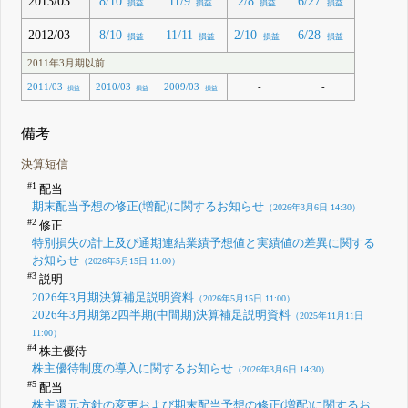
2013/03
8/10
11/9
2/8
6/27
損益
損益
損益
損益
2012/03
8/10
11/11
2/10
6/28
損益
損益
損益
損益
2011年3月期以前
-
-
2011/03
2010/03
2009/03
損益
損益
損益
備考
決算短信
#1
配当
期末配当予想の修正(増配)に関するお知らせ
（2026年3月6日 14:30）
#2
修正
特別損失の計上及び通期連結業績予想値と実績値の差異に関する
お知らせ
（2026年5月15日 11:00）
#3
説明
2026年3月期決算補足説明資料
（2026年5月15日 11:00）
2026年3月期第2四半期(中間期)決算補足説明資料
（2025年11月11日
11:00）
#4
株主優待
株主優待制度の導入に関するお知らせ
（2026年3月6日 14:30）
#5
配当
株主還元方針の変更および期末配当予想の修正(増配)に関するお