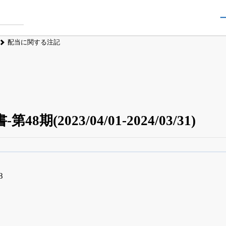
配当に関する注記
8期(2023/04/01-2024/03/31)
四半期業績・決算の進捗
がさらに詳しく見られる
24日まで完全無料
でβ版をはじめる
8
OFFと米株版の先行利用も付きます