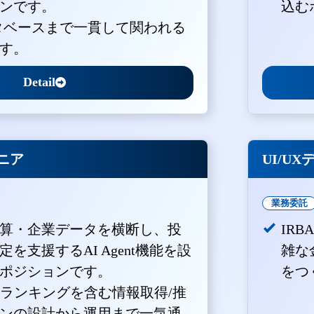
ンです。
込む
ータベースまで一貫して関われる
す。
Detail
ジニア
UI/U
業務委託
算・企業データを横断し、投
IR
を支援するAI Agent機能を設
雑な
ポジションです。
をつ
・ランキングを含む情報取得/推
ンの設計から運用まで一気通