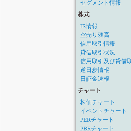
セグメント情報
四半期報告書-第42期第3四
四半期報告書-第42期第2四
株式
四半期報告書-第42期第1四
IR情報
有価証券報告書-第41期(平
空売り残高
四半期報告書-第41期第3四
信用取引情報
四半期報告書-第41期第2四
貸借取引状況
四半期報告書-第41期第1四
信用取引及び貸借
有価証券報告書-第40期(平
逆日歩情報
日証金速報
四半期報告書-第40期第3四
四半期報告書-第40期第2四
チャート
四半期報告書-第40期第1四
株価チャート
有価証券報告書-第39期(平
イベントチャート
四半期報告書-第39期第3四
PERチャート
四半期報告書-第39期第2四
PBRチャート