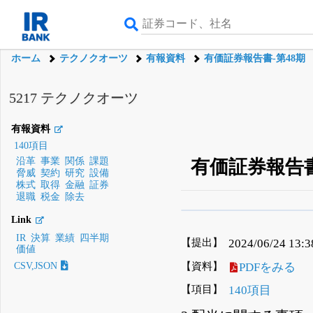
ホーム
テクノクオーツ
有報資料
有価証券報告書-第48期
5217 テクノクオーツ
有報資料
140項目
沿革
事業
関係
課題
有価証券報告書-第4
脅威
契約
研究
設備
株式
取得
金融
証券
退職
税金
除去
β版IRBANKでは、
8月
Link
IR
決算
業績
四半期
無料
【提出】
2024/06/24 13:3
価値
登録すると永久30%
【資料】
PDFをみる
CSV,JSON
【項目】
140項目