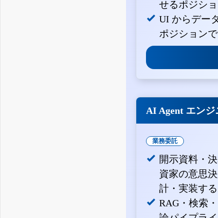
せるポジショ
UI からデ
ポジションで
AI Agent エン
業務委託
開示資料・決
資家の意思決定
計・実装する
RAG・検索
論パイプライ