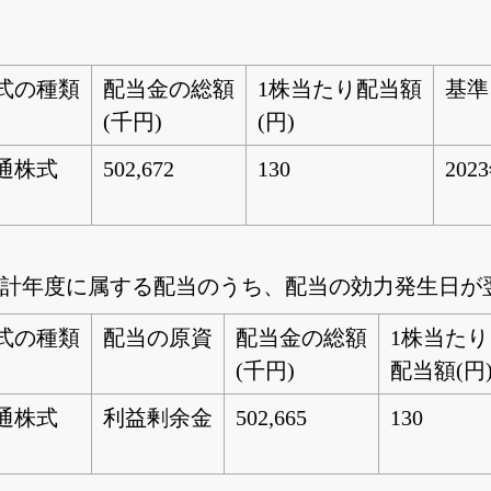
式の種類
配当金の総額
1株当たり配当額
基準
(千円)
(円)
通株式
502,672
130
202
連結会計年度に属する配当のうち、配当の効力発生日
式の種類
配当の原資
配当金の総額
1株当たり
(千円)
配当額(円
通株式
利益剰余金
502,665
130