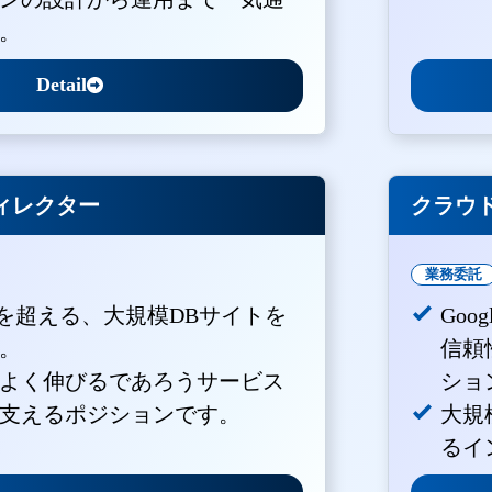
。
Detail
ィレクター
クラウド
業務委託
PVを超える、大規模DBサイトを
Goo
。
信頼
よく伸びるであろうサービス
ショ
支えるポジションです。
大規
るイ