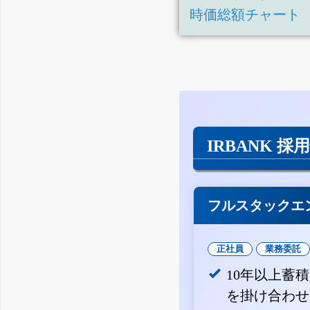
四半期報告書-第39期第1四
時価総額チャート
有価証券報告書-第38期(平
IRBANK 採
フルスタックエ
正社員
業務委託
10年以上蓄
を掛け合わせ