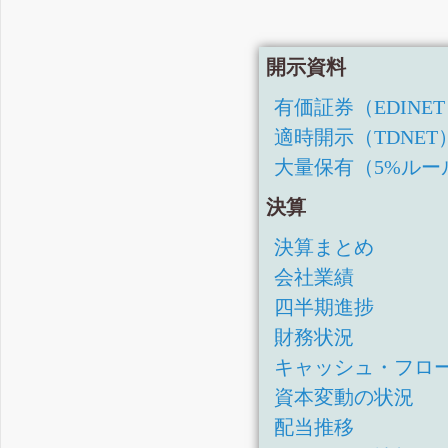
四半期報告書-第46期第1
有価証券報告書-第45期(令
開示資料
四半期報告書-第45期第3四
有価証券（EDINE
四半期報告書-第45期第2
適時開示（TDNET
四半期報告書-第45期第1
大量保有（5%ルー
有価証券報告書-第44期(平
四半期報告書-第44期第3四
決算
四半期報告書-第44期第2
決算まとめ
四半期報告書-第44期第1四
会社業績
有価証券報告書-第43期(平
四半期進捗
四半期報告書-第43期第3四
財務状況
四半期報告書-第43期第2四
キャッシュ・フロ
資本変動の状況
四半期報告書-第43期第1四
配当推移
有価証券報告書-第42期(平