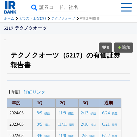
ホーム
ガラス・土石製品
テクノクオーツ
有価証券報告書
5217 テクノクオーツ
0
追加
テクノクオーツ（5217）の有価証券
報告書
β版IRBANKでは、
8月24日まで完全無料
四半期業績・決算の進捗
がさらに
詳しく見られる
無料でβ版をはじめる
【有報】
詳細リンク
登録すると永久30%OFFと米株版の先行利用も付きます
年度
1Q
2Q
3Q
通期
2024/03
8/9
11/9
2/13
6/24
損益
損益
損益
損益
2023/03
8/5
11/11
2/10
6/21
損益
損益
損益
損益
2022/03
8/6
11/8
2/8
6/22
損益
損益
損益
損益