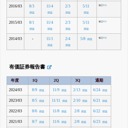
2016/03
8/3
11/4
2/3
5/11
修正
#14
損益
損益
損益
損益
2015/03
8/1
11/4
2/3
5/11
修正
#15
損益
損益
損益
損益
2014/03
-
11/1
2/4
5/8
修正
#16
損益
損益
損益
有価証券報告書
年度
1Q
2Q
3Q
通期
2024/03
8/9
11/9
2/13
6/24
損益
損益
損益
損益
2023/03
8/5
11/11
2/10
6/21
損益
損益
損益
損益
2022/03
8/6
11/8
2/8
6/22
損益
損益
損益
損益
2021/03
8/7
11/6
2/8
6/23
損益
損益
損益
損益