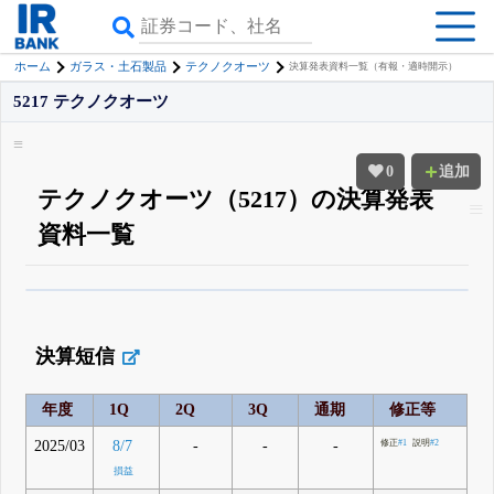
ホーム
ガラス・土石製品
テクノクオーツ
決算発表資料一覧（有報・適時開示）
5217 テクノクオーツ
0
追加
テクノクオーツ（5217）の決算発表
資料一覧
β版IRBANKでは、
8月24日まで完全無料
四半期業績・決算の進捗
がさらに
詳しく見られる
無料でβ版をはじめる
決算短信
登録すると永久30%OFFと米株版の先行利用も付きます
年度
1Q
2Q
3Q
通期
修正等
2025/03
-
-
-
8/7
修正
#1
説明
#2
損益