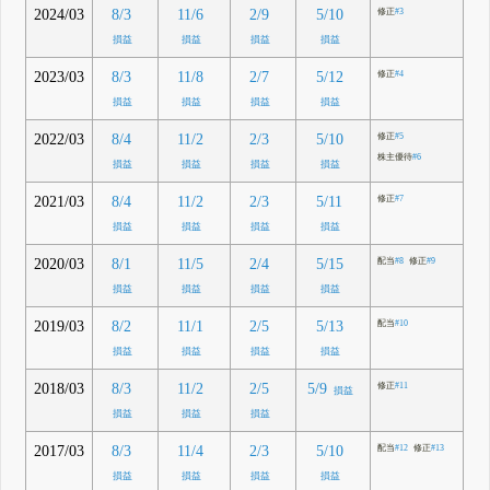
2024/03
8/3
11/6
2/9
5/10
修正
#3
損益
損益
損益
損益
2023/03
8/3
11/8
2/7
5/12
修正
#4
損益
損益
損益
損益
2022/03
8/4
11/2
2/3
5/10
修正
#5
株主優待
#6
損益
損益
損益
損益
2021/03
8/4
11/2
2/3
5/11
修正
#7
損益
損益
損益
損益
2020/03
8/1
11/5
2/4
5/15
配当
#8
修正
#9
損益
損益
損益
損益
2019/03
8/2
11/1
2/5
5/13
配当
#10
損益
損益
損益
損益
2018/03
8/3
11/2
2/5
5/9
修正
#11
損益
損益
損益
損益
2017/03
8/3
11/4
2/3
5/10
配当
#12
修正
#13
損益
損益
損益
損益