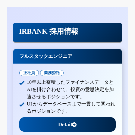
IRBANK 採用情報
フルスタックエンジニア
正社員
業務委託
10年以上蓄積したファイナンスデータと
AIを掛け合わせて、投資の意思決定を加
速させるポジションです。
UI からデータベースまで一貫して関われ
るポジションです。
Detail