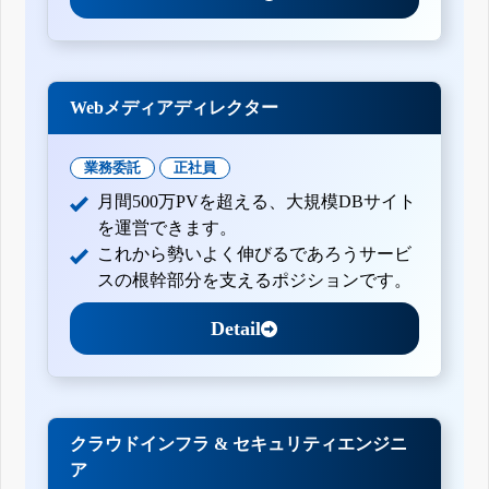
Webメディアディレクター
業務委託
正社員
月間500万PVを超える、大規模DBサイト
を運営できます。
これから勢いよく伸びるであろうサービ
スの根幹部分を支えるポジションです。
Detail
クラウドインフラ & セキュリティエンジニ
ア