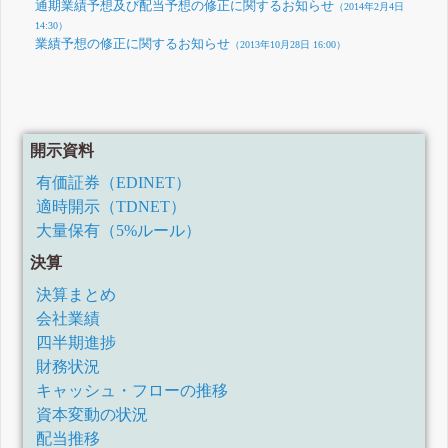
通期業績予想及び配当予想の修正に関するお知らせ
（2014年2月4日
14:30）
業績予想の修正に関するお知らせ
（2013年10月28日 16:00）
開示資料
有価証券（EDINET）
適時開示（TDNET）
大量保有（5%ルール）
決算
決算まとめ
会社業績
四半期進捗
財務状況
キャッシュ・フローの推移
資本変動の状況
配当推移