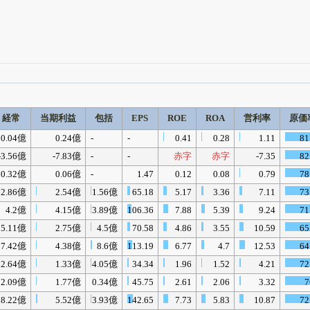
四半期業績・決算の進捗
がさらに詳しく見られる
24日まで完全無料
でβ版をはじめる
経常
当期利益
包括
EPS
ROE
ROA
営利率
原価
OFFと米株版の先行利用も付きます
0.04億
0.24億
-
-
0.41
0.28
1.11
81
-3.56億
-7.83億
-
-
赤字
赤字
-7.35
82
0.32億
0.06億
-
1.47
0.12
0.08
0.79
78
2.86億
2.54億
1.56億
65.18
5.17
3.36
7.11
73
4.2億
4.15億
3.89億
106.36
7.88
5.39
9.24
71
5.11億
2.75億
4.5億
70.58
4.86
3.55
10.59
65
7.42億
4.38億
8.6億
113.19
6.77
4.7
12.53
64
2.64億
1.33億
4.05億
34.34
1.96
1.52
4.21
72
2.09億
1.77億
0.34億
45.75
2.61
2.06
3.32
7
8.22億
5.52億
3.93億
142.65
7.73
5.83
10.87
72