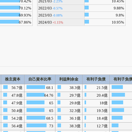
70.42%
2021/03
10.45%
-2.23%
70.12%
2022/03
9.88%
-0.57%
69.93%
2023/03
9.8%
-0.08%
67.86%
2024/03
10.95%
+1.15%
株主資本
自己資本比率
利益剰余金
有利子負債
有利子負
56.7億
68.1
38.3億
21.5億
47.8億
64.76
29.7億
20.4億
47.9億
65
29.8億
18億
50.4億
65
32.3億
19.5億
54.2億
68.5
36.1億
18.4億
56.4億
73
38.3億
12.7億