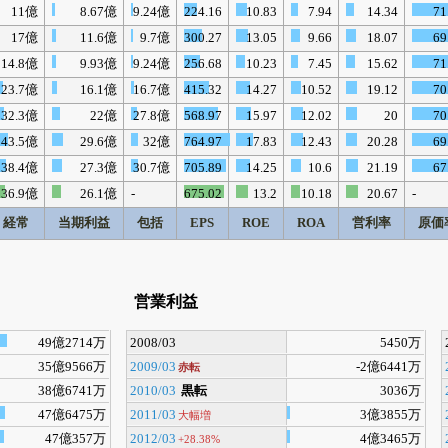
11億
8.67億
9.24億
224.16
10.83
7.94
14.34
71
17億
11.6億
9.7億
300.27
13.05
9.66
18.07
69
14.8億
9.93億
9.24億
256.68
10.23
7.45
15.62
71
23.7億
16.1億
16.7億
415.32
14.27
10.52
19.12
70
32.3億
22億
27.8億
568.97
15.97
12.02
20
70
43.5億
29.6億
32億
764.97
17.83
12.43
20.28
69
38.4億
27.3億
30.7億
705.89
14.25
10.6
21.19
67
36.9億
26.1億
-
675.02
13.2
10.18
20.67
-
経常
当期利益
包括
EPS
ROE
ROA
営利率
原価
営業利益
49億2714万
2008/03
5450万
35億9566万
2009/03
-2億6441万
赤転
38億6741万
2010/03
黒転
3036万
47億6475万
2011/03
3億3855万
大幅増
47億357万
2012/03
4億3465万
+28.38%