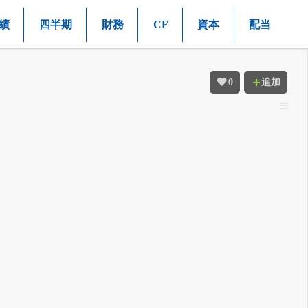
績
四半期
財務
CF
資本
配当
0
追加