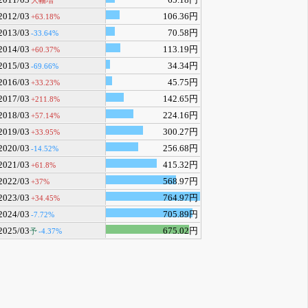
2012/03
106.36円
+63.18%
2013/03
70.58円
-33.64%
2014/03
113.19円
+60.37%
2015/03
34.34円
-69.66%
2016/03
45.75円
+33.23%
2017/03
142.65円
+211.8%
2018/03
224.16円
+57.14%
2019/03
300.27円
+33.95%
2020/03
256.68円
-14.52%
2021/03
415.32円
+61.8%
2022/03
568.97円
+37%
2023/03
764.97円
+34.45%
2024/03
705.89円
-7.72%
2025/03
675.02円
予
-4.37%