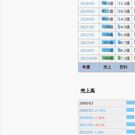
2018/03
78.9億
11.3億
2019/03
91.2億
16.5億
2020/03
90.8億
14.2億
2021/03
128億
24.5億
2022/03
158億
31.6億
2023/03
201億
40.7億
2024/03
171億
36.2億
2025/03
180億
37.2億
予
年度
売上
営利
売上高
2008/03
2009/03
-27.02%
2010/03
+7.56%
2011/03
+23.2%
2012/03
-1.28%