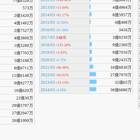
-7億8328万
2013/03
4億4964万
+15.64%
573万
2014/03
8億5957万
+91.17%
2億5420万
2015/03
4億498万
-52.89%
4億1482万
2016/03
3416万
-91.56%
2億7527万
2017/03
3億9259万
大幅増
4億3806万
2018/03
9億2369万
+135.28%
1億3289万
2019/03
9億7016万
+5.03%
1億7705万
2020/03
9億2435万
-4.72%
5億5188万
2021/03
16億6830万
+80.48%
8億6711万
2022/03
27億7970万
+66.62%
11億6148万
2023/03
32億65万
+15.14%
9億9277万
2024/03
30億6680万
-4.18%
16億620万
22億30万
29億5797万
27億2947万
26億1000万