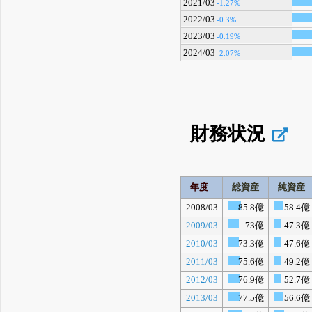
2021/03
-1.27%
2022/03
-0.3%
2023/03
-0.19%
2024/03
-2.07%
財務状況
年度
総資産
純資産
2008/03
85.8億
58.4億
2009/03
73億
47.3億
2010/03
73.3億
47.6億
2011/03
75.6億
49.2億
2012/03
76.9億
52.7億
2013/03
77.5億
56.6億