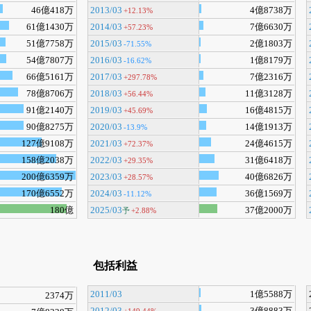
46億418万
2013/03
4億8738万
+12.13%
61億1430万
2014/03
7億6630万
+57.23%
51億7758万
2015/03
2億1803万
-71.55%
54億7807万
2016/03
1億8179万
-16.62%
66億5161万
2017/03
7億2316万
+297.78%
78億8706万
2018/03
11億3128万
+56.44%
91億2140万
2019/03
16億4815万
+45.69%
90億8275万
2020/03
14億1913万
-13.9%
127億9108万
2021/03
24億4615万
+72.37%
158億2038万
2022/03
31億6418万
+29.35%
200億6359万
2023/03
40億6826万
+28.57%
170億6552万
2024/03
36億1569万
-11.12%
180億
2025/03
37億2000万
予
+2.88%
包括利益
2011/03
1億5588万
2374万
2012/03
3億8883万
+149.44%