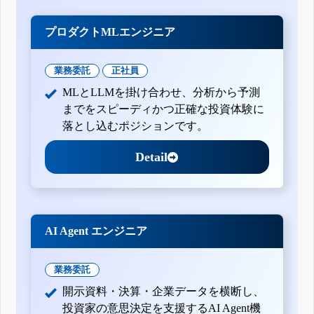
プロダクトMLエンジニア
業務委託
正社員
MLとLLMを掛け合わせ、分析から予測
までをスピーディかつ正確な投資体験に
落とし込むポジションです。
Detail
AI Agent エンジニア
業務委託
開示資料・決算・企業データを横断し、
投資家の意思決定を支援するAI Agent機