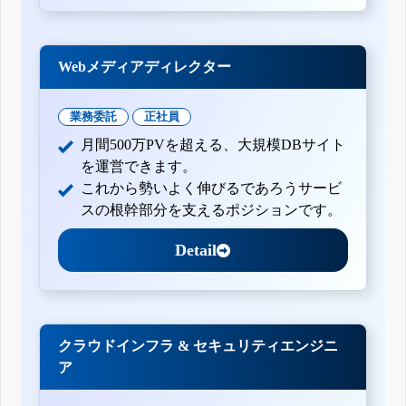
Webメディアディレクター
業務委託
正社員
月間500万PVを超える、大規模DBサイト
を運営できます。
これから勢いよく伸びるであろうサービ
スの根幹部分を支えるポジションです。
Detail
クラウドインフラ & セキュリティエンジニ
ア