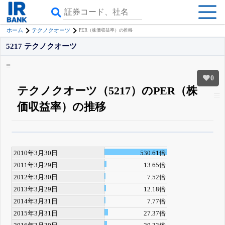
ホーム
テクノクオーツ
PER（株価収益率）の推移
5217 テクノクオーツ
0
テクノクオーツ（5217）のPER（株
価収益率）の推移
β版IRBANKでは、
8月24日まで完全無料
四半期業績・決算の進捗
がさらに
詳しく見られる
無料でβ版をはじめる
2010年3月30日
530.61倍
登録すると永久30%OFFと米株版の先行利用も付きます
2011年3月29日
13.65倍
2012年3月30日
7.52倍
2013年3月29日
12.18倍
2014年3月31日
7.77倍
2015年3月31日
27.37倍