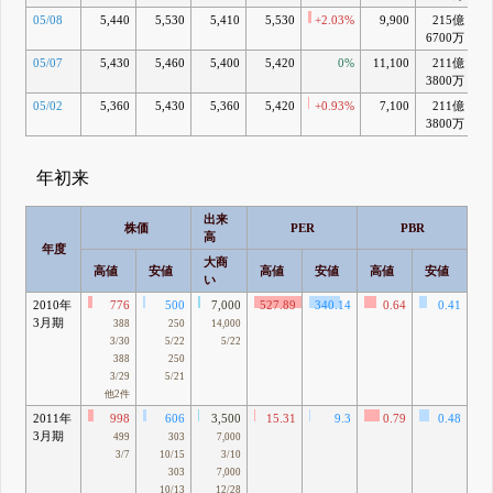
05/08
5,440
5,530
5,410
5,530
+2.03%
9,900
215億
+
6700万
05/07
5,430
5,460
5,400
5,420
0%
11,100
211億
+
3800万
05/02
5,360
5,430
5,360
5,420
+0.93%
7,100
211億
+
3800万
年初来
出来
株価
PER
PBR
高
年度
大商
高値
安値
高値
安値
高値
安値
高
い
2010年
776
500
7,000
527.89
340.14
0.64
0.41
3月期
388
250
14,000
3/30
5/22
5/22
388
250
3/29
5/21
他2件
2011年
998
606
3,500
15.31
9.3
0.79
0.48
3月期
9
499
303
7,000
3/7
10/15
3/10
303
7,000
10/13
12/28