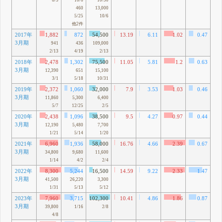
8/3
10/6
10/30
460
13,000
5/25
10/6
他2件
2017年
1,882
872
54,500
13.19
6.11
1.02
0.47
3月期
3
941
436
109,000
2/13
4/19
2/13
2018年
2,478
1,302
75,500
11.05
5.81
1.2
0.63
3月期
6
12,390
651
15,100
3/1
5/18
10/31
2019年
2,372
1,060
32,000
7.9
3.53
1.03
0.46
3月期
5
11,860
5,300
6,400
5/7
12/25
2/5
2020年
2,438
1,096
38,500
9.5
4.27
0.97
0.44
95
3月期
12,190
5,480
7,700
1/21
5/14
1/20
2021年
6,960
1,936
58,000
16.76
4.66
2.39
0.67
3月期
4
34,800
9,680
11,600
1/14
4/2
2/4
2022年
8,300
5,244
16,500
14.59
9.22
2.33
1.47
3月期
7
41,500
26,220
3,300
1/31
5/13
5/12
2023年
7,960
3,715
102,300
10.41
4.86
1.86
0.87
3月期
4
39,800
1/16
2/8
4/8