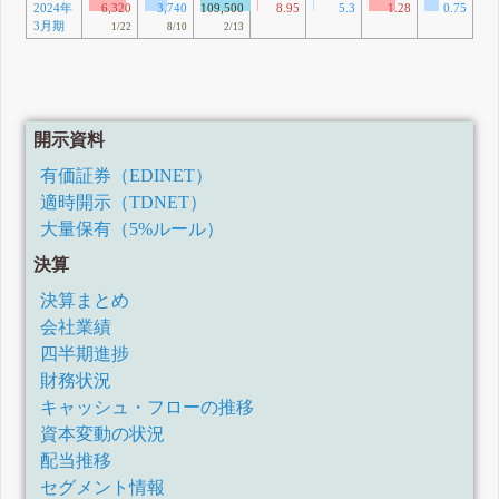
2024年
6,320
3,740
109,500
8.95
5.3
1.28
0.75
3月期
4
1/22
8/10
2/13
開示資料
有価証券（EDINET）
適時開示（TDNET）
大量保有（5%ルール）
決算
決算まとめ
会社業績
四半期進捗
財務状況
キャッシュ・フローの推移
資本変動の状況
配当推移
セグメント情報