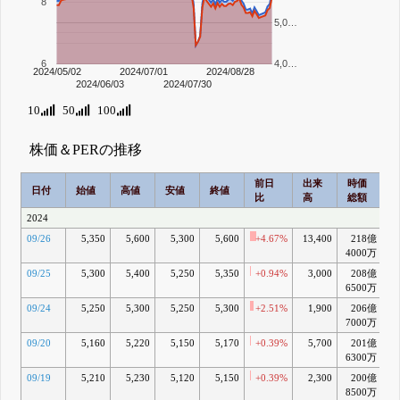
8
5,0…
6
4,0…
2024/05/02
2024/07/01
2024/08/28
2024/06/03
2024/07/30
10
50
100
株価＆PERの推移
前日
出来
時価
2
日付
始値
高値
安値
終値
比
高
総額
2024
09/26
5,350
5,600
5,300
5,600
+4.67%
13,400
218億
+
4000万
09/25
5,300
5,400
5,250
5,350
+0.94%
3,000
208億
+
6500万
09/24
5,250
5,300
5,250
5,300
+2.51%
1,900
206億
-
7000万
09/20
5,160
5,220
5,150
5,170
+0.39%
5,700
201億
6300万
09/19
5,210
5,230
5,120
5,150
+0.39%
2,300
200億
-
8500万