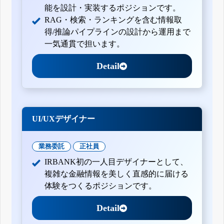
能を設計・実装するポジションです。
RAG・検索・ランキングを含む情報取
得/推論パイプラインの設計から運用まで
一気通貫で担います。
Detail
UI/UXデザイナー
業務委託
正社員
IRBANK初の一人目デザイナーとして、
複雑な金融情報を美しく直感的に届ける
体験をつくるポジションです。
Detail