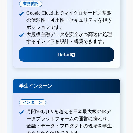
業務委託
Google Cloud 上でマイクロサービス基盤
の信頼性・可用性・セキュリティを担う
ポジションです。
大規模金融データを安全かつ高速に処理
するインフラを設計・構築できます。
Detail
学生インターン
インターン
月間500万PVを超える日本最大級のIRデ
ータプラットフォームの運営に携わり、
金融・データ・プロダクトの現場を学生
のうちから体験できます。