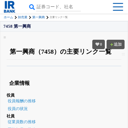
ホーム
卸売業
第一興商
主要リンク一覧
7458 第一興商
0
追加
第一興商（7458）の主要リンク一覧
β版IRBANKでは、
8月24日まで完全無料
四半期業績・決算の進捗
がさらに
詳しく見られる
無料でβ版をはじめる
企業情報
登録すると永久30%OFFと米株版の先行利用も付きます
役員
役員報酬の推移
役員の状況
社員
従業員数の推移