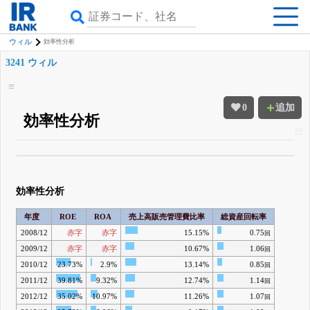
ウィル
効率性分析
3241 ウィル
0
追加
効率性分析
β版IRBANKでは、
8月24日まで完全無料
四半期業績・決算の進捗
がさらに
詳しく見られる
無料でβ版をはじめる
効率性分析
登録すると永久30%OFFと米株版の先行利用も付きます
年度
ROE
ROA
売上高販売管理費比率
総資産回転率
2008/12
赤字
赤字
15.15%
0.75
回
2009/12
赤字
赤字
10.67%
1.06
回
2010/12
23.73%
2.9%
13.14%
0.85
回
2011/12
39.81%
9.32%
12.74%
1.14
回
2012/12
35.02%
10.97%
11.26%
1.07
回