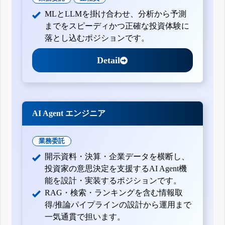
MLとLLMを掛け合わせ、分析から予測
までをスピーディかつ正確な投資体験に
落とし込むポジションです。
Detail
AI Agent エンジニア
業務委託
開示資料・決算・企業データを横断し、
投資家の意思決定を支援するAI Agent機
能を設計・実装するポジションです。
RAG・検索・ランキングを含む情報取
得/推論パイプラインの設計から運用まで
一気通貫で担います。