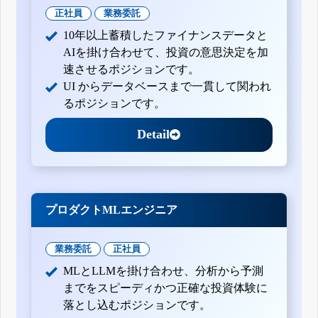
正社員
業務委託
10年以上蓄積したファイナンスデータと
AIを掛け合わせて、投資の意思決定を加
速させるポジションです。
UI からデータベースまで一貫して関われ
るポジションです。
Detail
プロダクトMLエンジニア
業務委託
正社員
MLとLLMを掛け合わせ、分析から予測
までをスピーディかつ正確な投資体験に
落とし込むポジションです。