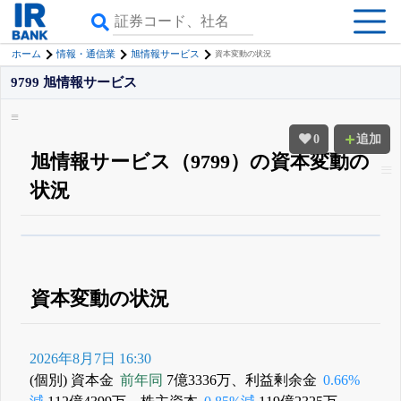
ホーム
情報・通信業
旭情報サービス
資本変動の状況
9799 旭情報サービス
0
追加
旭情報サービス（9799）の資本変動の
状況
β版IRBANKでは、
8月24日まで完全無料
四半期業績・決算の進捗
がさらに
詳しく見られる
無料でβ版をはじめる
登録すると永久30%OFFと米株版の先行利用も付きます
資本変動の状況
2026年8月7日 16:30
(個別) 資本金
前年同
7億3336万、利益剰余金
0.66%