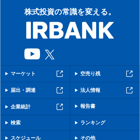
株式投資の常識を変える。
マーケット
空売り残
届出・調達
法人情報
報告書
企業統計
検索
ランキング
スケジュール
その他