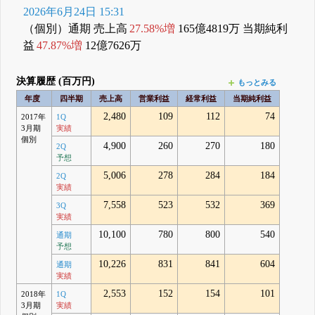
2026年6月24日 15:31
（個別）通期 売上高
27.58%増
165億4819万 当期純利
益
47.87%増
12億7626万
決算履歴 (百万円)
もっとみる
年度
四半期
売上高
営業利益
経常利益
当期純利益
2,480
109
112
74
2017年
1Q
3月期
実績
個別
4,900
260
270
180
2Q
予想
5,006
278
284
184
2Q
実績
7,558
523
532
369
3Q
実績
10,100
780
800
540
通期
予想
10,226
831
841
604
通期
実績
2,553
152
154
101
2018年
1Q
3月期
実績