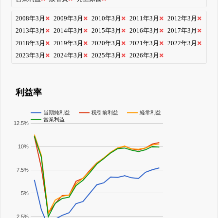
2008年3月
2009年3月
2010年3月
2011年3月
2012年3月
2013年3月
2014年3月
2015年3月
2016年3月
2017年3月
2018年3月
2019年3月
2020年3月
2021年3月
2022年3月
2023年3月
2024年3月
2025年3月
2026年3月
利益率
当期純利益
税引前利益
経常利益
営業利益
12.5%
10%
7.5%
5%
2.5%