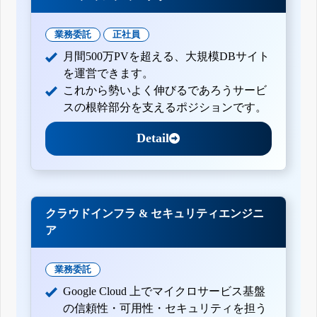
業務委託
正社員
月間500万PVを超える、大規模DBサイト
を運営できます。
これから勢いよく伸びるであろうサービ
スの根幹部分を支えるポジションです。
Detail
クラウドインフラ & セキュリティエンジニ
ア
業務委託
Google Cloud 上でマイクロサービス基盤
の信頼性・可用性・セキュリティを担う