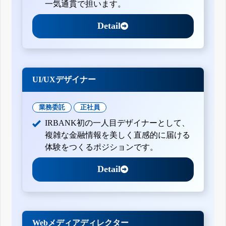
一気通貫で担います。
Detail
UI/UXデザイナー
業務委託
正社員
IRBANK初の一人目デザイナーとして、
複雑な金融情報を美しく直感的に届ける
体験をつくるポジションです。
Detail
Webメディアディレクター