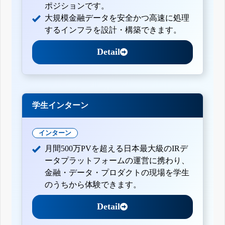
ポジションです。
大規模金融データを安全かつ高速に処理
するインフラを設計・構築できます。
Detail
学生インターン
インターン
月間500万PVを超える日本最大級のIRデ
ータプラットフォームの運営に携わり、
金融・データ・プロダクトの現場を学生
のうちから体験できます。
Detail