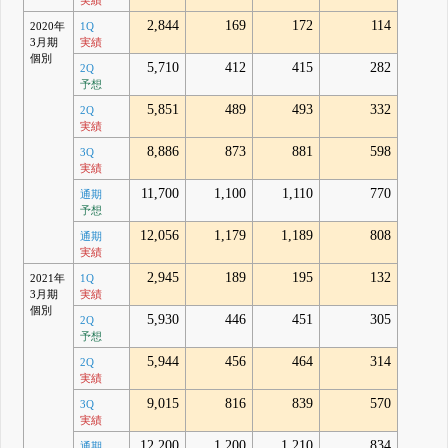
実績
2,844
169
172
114
2020年
1Q
3月期
実績
個別
5,710
412
415
282
2Q
予想
5,851
489
493
332
2Q
実績
8,886
873
881
598
3Q
実績
11,700
1,100
1,110
770
通期
予想
12,056
1,179
1,189
808
通期
実績
2,945
189
195
132
2021年
1Q
3月期
実績
個別
5,930
446
451
305
2Q
予想
5,944
456
464
314
2Q
実績
9,015
816
839
570
3Q
実績
12,200
1,200
1,210
834
通期