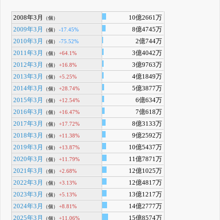
2008年3月
10億2661万
（個）
2009年3月
8億4745万
-17.45%
（個）
2010年3月
2億744万
-75.52%
（個）
2011年3月
3億4042万
+64.1%
（個）
2012年3月
3億9763万
+16.8%
（個）
2013年3月
4億1849万
+5.25%
（個）
2014年3月
5億3877万
+28.74%
（個）
2015年3月
6億634万
+12.54%
（個）
2016年3月
7億618万
+16.47%
（個）
2017年3月
8億3133万
+17.72%
（個）
2018年3月
9億2592万
+11.38%
（個）
2019年3月
10億5437万
+13.87%
（個）
2020年3月
11億7871万
+11.79%
（個）
2021年3月
12億1025万
+2.68%
（個）
2022年3月
12億4817万
+3.13%
（個）
2023年3月
13億1217万
+5.13%
（個）
2024年3月
14億2777万
+8.81%
（個）
2025年3月
15億8574万
+11.06%
（個）