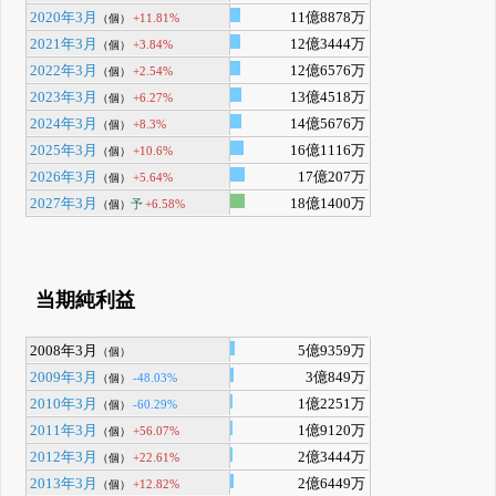
2020年3月
11億8878万
+11.81%
（個）
2021年3月
12億3444万
+3.84%
（個）
2022年3月
12億6576万
+2.54%
（個）
2023年3月
13億4518万
+6.27%
（個）
2024年3月
14億5676万
+8.3%
（個）
2025年3月
16億1116万
+10.6%
（個）
2026年3月
17億207万
+5.64%
（個）
2027年3月
18億1400万
予
+6.58%
（個）
当期純利益
2008年3月
5億9359万
（個）
2009年3月
3億849万
-48.03%
（個）
2010年3月
1億2251万
-60.29%
（個）
2011年3月
1億9120万
+56.07%
（個）
2012年3月
2億3444万
+22.61%
（個）
2013年3月
2億6449万
+12.82%
（個）