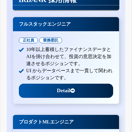
フルスタックエンジニア
正社員
業務委託
10年以上蓄積したファイナンスデータと
AIを掛け合わせて、投資の意思決定を加
速させるポジションです。
UI からデータベースまで一貫して関われ
るポジションです。
Detail
プロダクトMLエンジニア