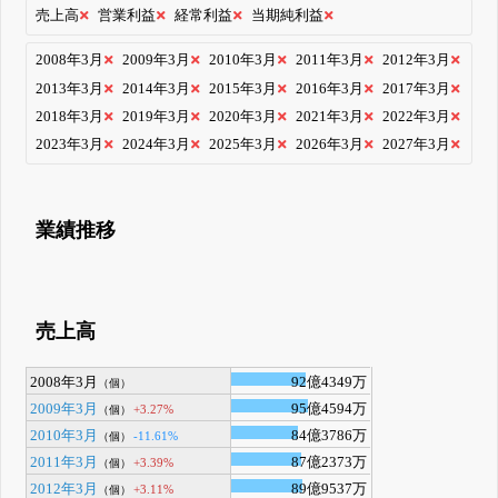
売上高
営業利益
経常利益
当期純利益
2008年3月
2009年3月
2010年3月
2011年3月
2012年3月
2013年3月
2014年3月
2015年3月
2016年3月
2017年3月
2018年3月
2019年3月
2020年3月
2021年3月
2022年3月
2023年3月
2024年3月
2025年3月
2026年3月
2027年3月
業績推移
売上高
2008年3月
92億4349万
（個）
2009年3月
95億4594万
+3.27%
（個）
2010年3月
84億3786万
-11.61%
（個）
2011年3月
87億2373万
+3.39%
（個）
2012年3月
89億9537万
+3.11%
（個）