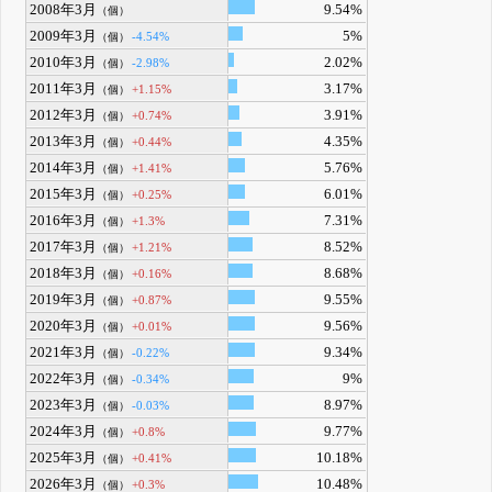
2008年3月
9.54%
（個）
2009年3月
5%
-4.54%
（個）
2010年3月
2.02%
-2.98%
（個）
2011年3月
3.17%
+1.15%
（個）
2012年3月
3.91%
+0.74%
（個）
2013年3月
4.35%
+0.44%
（個）
2014年3月
5.76%
+1.41%
（個）
2015年3月
6.01%
+0.25%
（個）
2016年3月
7.31%
+1.3%
（個）
2017年3月
8.52%
+1.21%
（個）
2018年3月
8.68%
+0.16%
（個）
2019年3月
9.55%
+0.87%
（個）
2020年3月
9.56%
+0.01%
（個）
2021年3月
9.34%
-0.22%
（個）
2022年3月
9%
-0.34%
（個）
2023年3月
8.97%
-0.03%
（個）
2024年3月
9.77%
+0.8%
（個）
2025年3月
10.18%
+0.41%
（個）
2026年3月
10.48%
+0.3%
（個）