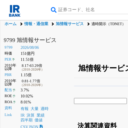
ホーム
情報・通信業
旭情報サービス
適時開示（TDNET）
9799 旭情報サービス
9799
2026/08/06
時価
151億円
PER
11.51倍
予
2010年
8.17-63.29倍
旭情報サービス
以降
（2010-2026年）
PBR
1.15倍
2010年
0.81-1.77倍
以降
（2010-2026年）
β版IRBANKでは、
8月
配当
3.7%
予
ROE
10.02%
予
無料
ROA
8.01%
予
登録すると永久30%
資料
有報
大量
適時
Link
IR
決算
業績
四半期
価値
決算関連資料
CSV,JSON