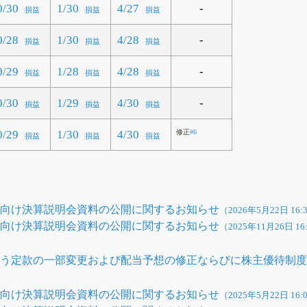
-
0/30
1/30
4/27
損益
損益
損益
-
0/28
1/30
4/28
損益
損益
損益
-
0/29
1/28
4/28
損益
損益
損益
-
0/30
1/29
4/30
損益
損益
損益
0/29
1/30
4/30
修正
#6
損益
損益
損益
ト向け決算説明会資料の公開に関するお知らせ
（2026年5月22日 16:
ト向け決算説明会資料の公開に関するお知らせ
（2025年11月26日 16
う定款の一部変更および配当予想の修正ならびに株主優待制度
ト向け決算説明会資料の公開に関するお知らせ
（2025年5月22日 16: