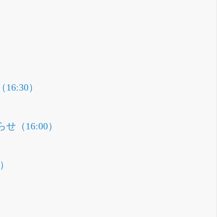
6:30）
（16:00）
0）