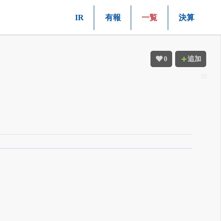
IR
有報
一覧
決算
0
追加