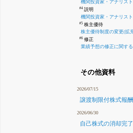
機関投資家・アナリス
#4
説明
機関投資家・アナリス
#5
株主優待
株主優待制度の変更(拡
#6
修正
業績予想の修正に関す
その他資料
2026/07/15
譲渡制限付株式報酬
2026/06/30
自己株式の消却完了に