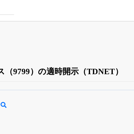
（9799）の適時開示（TDNET）
四半期業績・決算の進捗
がさらに詳しく見られる
24日まで完全無料
でβ版をはじめる
OFFと米株版の先行利用も付きます