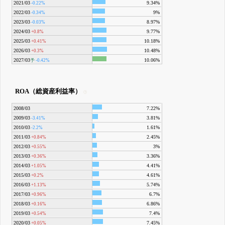
2021/03
9.34%
-0.22%
2022/03
9%
-0.34%
2023/03
8.97%
-0.03%
2024/03
9.77%
+0.8%
2025/03
10.18%
+0.41%
2026/03
10.48%
+0.3%
2027/03
10.06%
予
-0.42%
ROA（総資産利益率）
2008/03
7.22%
2009/03
3.81%
-3.41%
2010/03
1.61%
-2.2%
2011/03
2.45%
+0.84%
2012/03
3%
+0.55%
2013/03
3.36%
+0.36%
2014/03
4.41%
+1.05%
2015/03
4.61%
+0.2%
2016/03
5.74%
+1.13%
2017/03
6.7%
+0.96%
2018/03
6.86%
+0.16%
2019/03
7.4%
+0.54%
2020/03
7.45%
+0.05%