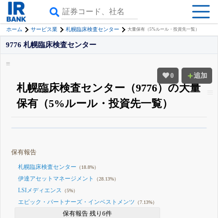
ホーム
サービス業
札幌臨床検査センター
大量保有（5%ルール・投資先一覧）
9776 札幌臨床検査センター
0
追加
札幌臨床検査センター（9776）の大量
保有（5%ルール・投資先一覧）
β版IRBANKでは、
8月24日まで完全無料
大量保有・アクティビスト
がさら
に詳しく分かる
無料でβ版をはじめる
保有報告
登録すると永久30%OFFと米株版の先行利用も付きます
札幌臨床検査センター
（18.8%）
伊達アセットマネージメント
（28.13%）
LSIメディエンス
（5%）
エピック・パートナーズ・インベストメンツ
（7.13%）
保有報告 残り6件