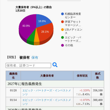
大量保有者（5%以上）の割合
1月20日
札幌臨床検査
センター
18.8%
伊達アセット
マネージメ…
40.9%
LSIメディエン
28.1%
ス
エピック・パ
ートナーズ…
その他
【閲覧】
被保有
保有
義務発
株式
大量保有者
保有状況
生
数
2027年に報告義務発生
01/20
エピック・パートナーズ・インベストメ
+1.320%
356,100
ンツ
8.45
株
7.13→
%
01/14
エピック・パートナーズ・インベストメ
+1.070%
300,400
ンツ
7.13
株
6.06→
%