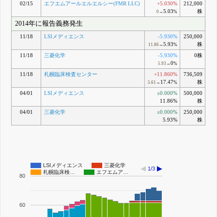
02/15
エフエムアールエルエルシー(FMR LLC)
+5.030%
212,000
5.03
株
0→
%
2014年に報告義務発生
11/18
LSIメディエンス
-5.930%
250,000
5.93
株
11.86→
%
11/18
三菱化学
-5.930%
0株
0
5.93→
%
11/18
札幌臨床検査センター
+11.860%
736,509
17.47
株
5.61→
%
04/01
LSIメディエンス
±0.000%
500,000
11.86%
株
04/01
三菱化学
±0.000%
250,000
5.93%
株
LSIメディエンス
三菱化学
1/3
札幌臨床検…
エフエムア…
80
60