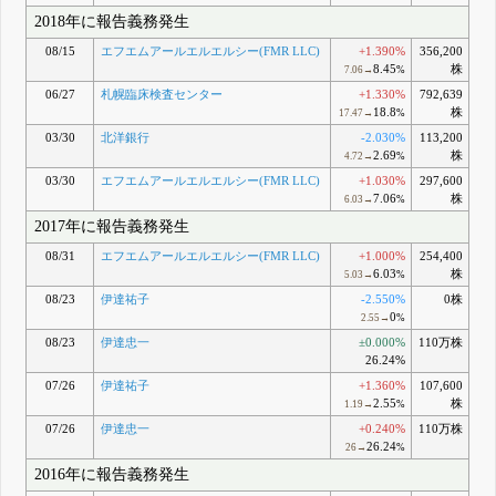
2018年に報告義務発生
08/15
エフエムアールエルエルシー(FMR LLC)
+1.390%
356,200
8.45
株
7.06→
%
06/27
札幌臨床検査センター
+1.330%
792,639
18.8
株
17.47→
%
03/30
北洋銀行
-2.030%
113,200
2.69
株
4.72→
%
03/30
エフエムアールエルエルシー(FMR LLC)
+1.030%
297,600
7.06
株
6.03→
%
2017年に報告義務発生
08/31
エフエムアールエルエルシー(FMR LLC)
+1.000%
254,400
6.03
株
5.03→
%
08/23
伊達祐子
-2.550%
0株
0
2.55→
%
08/23
伊達忠一
±0.000%
110万株
26.24%
07/26
伊達祐子
+1.360%
107,600
2.55
株
1.19→
%
07/26
伊達忠一
+0.240%
110万株
26.24
26→
%
2016年に報告義務発生