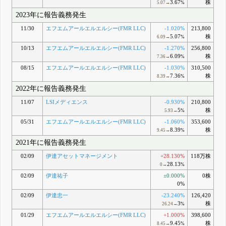
3.67
株
5.07→
%
2023年に報告義務発生
11/30
エフエムアールエルエルシー(FMR LLC)
-1.020%
213,800
5.07
株
6.09→
%
10/13
エフエムアールエルエルシー(FMR LLC)
-1.270%
256,800
6.09
株
7.36→
%
08/15
エフエムアールエルエルシー(FMR LLC)
-1.030%
310,500
7.36
株
8.39→
%
2022年に報告義務発生
11/07
LSIメディエンス
-0.930%
210,800
5
株
5.93→
%
05/31
エフエムアールエルエルシー(FMR LLC)
-1.060%
353,600
8.39
株
9.45→
%
2021年に報告義務発生
02/09
伊達アセットマネージメント
+28.130%
118万株
28.13
0→
%
02/09
伊達祐子
±0.000%
0株
0%
02/09
伊達忠一
-23.240%
126,420
3
株
26.24→
%
01/29
エフエムアールエルエルシー(FMR LLC)
+1.000%
398,600
9.45
株
8.45→
%