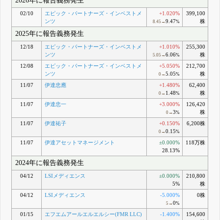
2026年に報告義務発生
02/10
エピック・パートナーズ・インベストメ
+1.020%
399,100
ンツ
9.47
株
8.45→
%
2025年に報告義務発生
12/18
エピック・パートナーズ・インベストメ
+1.010%
255,300
ンツ
6.06
株
5.05→
%
12/08
エピック・パートナーズ・インベストメ
+5.050%
212,700
ンツ
5.05
株
0→
%
11/07
伊達忠應
+1.480%
62,400
1.48
株
0→
%
11/07
伊達忠一
+3.000%
126,420
3
株
0→
%
11/07
伊達祐子
+0.150%
6,200株
0.15
0→
%
11/07
伊達アセットマネージメント
±0.000%
118万株
28.13%
2024年に報告義務発生
04/12
LSIメディエンス
±0.000%
210,800
5%
株
04/12
LSIメディエンス
-5.000%
0株
0
5→
%
01/15
エフエムアールエルエルシー(FMR LLC)
-1.400%
154,600