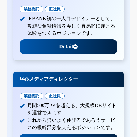
業務委託
正社員
IRBANK初の一人目デザイナーとして、
複雑な金融情報を美しく直感的に届ける
体験をつくるポジションです。
Detail
Webメディアディレクター
業務委託
正社員
月間500万PVを超える、大規模DBサイト
を運営できます。
これから勢いよく伸びるであろうサービ
スの根幹部分を支えるポジションです。