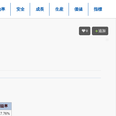
効率
安全
成長
生産
価値
指標
0
追加
利益率
17.76%