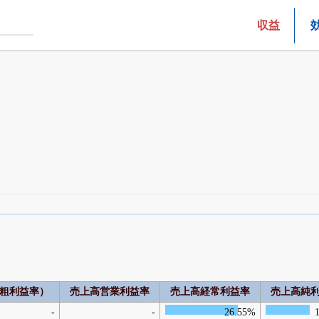
収益
四半期業績・決算の進捗
がさらに詳しく見られる
24日まで完全無料
でβ版をはじめる
OFFと米株版の先行利用も付きます
粗利益率）
売上高営業利益率
売上高経常利益率
売上高純
-
-
26.55%