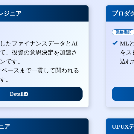
ンジニア
プロダ
業務委託
積したファイナンスデータとAI
ML
て、投資の意思決定を加速さ
をス
ンです。
込む
ータベースまで一貫して関われる
す。
Detail
ジニア
UI/U