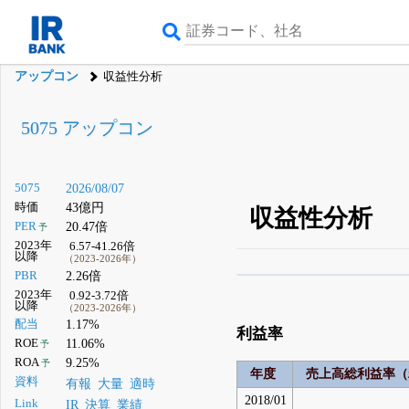
アップコン
収益性分析
5075 アップコン
5075
2026/08/07
時価
43億円
収益性分析
PER
20.47倍
予
2023年
6.57-41.26倍
以降
（2023-2026年）
PBR
2.26倍
β版IRBANKでは、
8月
2023年
0.92-3.72倍
以降
（2023-2026年）
無料
配当
1.17%
利益率
登録すると永久30%
ROE
11.06%
予
ROA
9.25%
予
年度
売上高総利益率（
資料
有報
大量
適時
2018/01
Link
IR
決算
業績