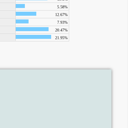
5.58%
12.67%
7.93%
20.47%
21.95%