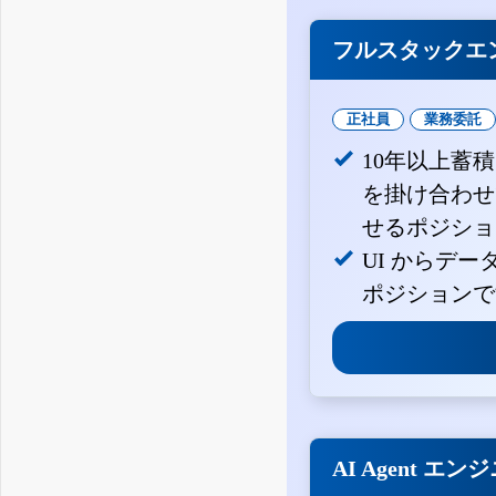
フルスタックエ
正社員
業務委託
10年以上蓄
を掛け合わせ
せるポジショ
UI からデ
ポジションで
AI Agent エン