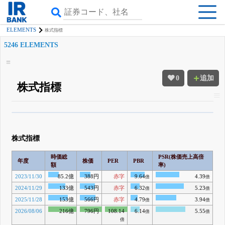
ELEMENTS
株式指標
5246 ELEMENTS
0
追加
株式指標
β版IRBANKでは、
8月24日まで完全無料
四半期業績・決算の進捗
がさらに
詳しく見られる
無料でβ版をはじめる
株式指標
登録すると永久30%OFFと米株版の先行利用も付きます
時価総
PSR(株価売上高倍
年度
株価
PER
PBR
額
率)
2023/11/30
85.2億
388円
赤字
9.64
4.39
倍
倍
2024/11/29
133億
543円
赤字
6.32
5.23
倍
倍
2025/11/28
153億
566円
赤字
4.79
3.94
倍
倍
2026/08/06
216億
796円
108.14
6.14
5.55
倍
倍
倍