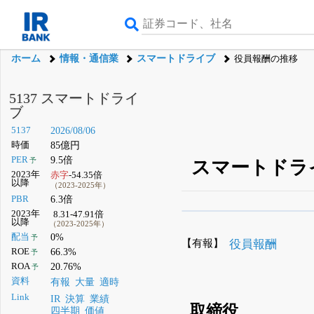
ホーム
情報・通信業
スマートドライブ
役員報酬の推移
5137 スマートドライ
ブ
5137
2026/08/06
時価
85億円
PER
9.5倍
予
スマートドラ
2023年
赤字
-54.35倍
以降
（2023-2025年）
PBR
6.3倍
2023年
8.31-47.91倍
β版IRBANKでは、
8月
以降
（2023-2025年）
配当
0%
予
無料
【有報】
役員報酬
ROE
66.3%
予
登録すると永久30%
ROA
20.76%
予
資料
有報
大量
適時
Link
IR
決算
業績
取締役
四半期
価値