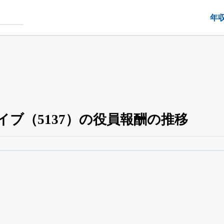
年
イブ（5137）の役員報酬の推移
役員の兼任・大株主
がさらに詳しく追える
24日まで完全無料
でβ版をはじめる
OFFと米株版の先行利用も付きます