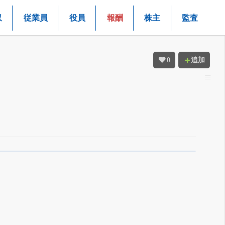
収
従業員
役員
報酬
株主
監査
0
追加