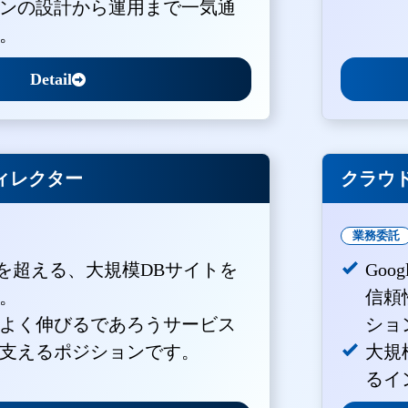
ンの設計から運用まで一気通
。
Detail
ィレクター
クラウド
業務委託
PVを超える、大規模DBサイトを
Goo
。
信頼
よく伸びるであろうサービス
ショ
支えるポジションです。
大規
るイ