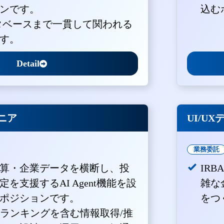
ンです。
込む
ータベースまで一貫して関われる
す。
Detail
ジニア
UI/U
業務委託
算・企業データを横断し、投
IR
を支援するAI Agent機能を設
雑な
ポジションです。
をつ
・ランキングを含む情報取得/推