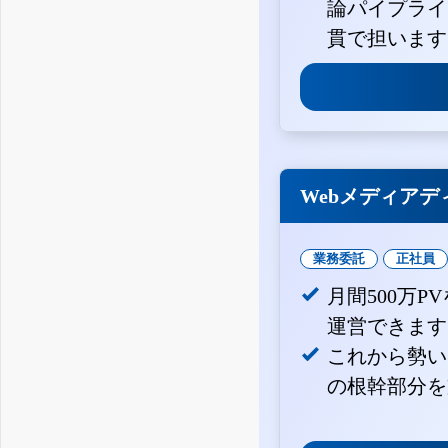
論パイプライ
貫で担います
Webメディアデ
業務委託
正社員
月間500万
運営できます
これから勢い
の根幹部分を